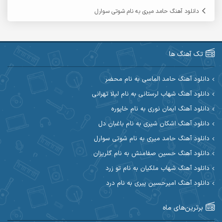
آرمین گراوندی
آرمین مرشدی
دانلود آهنگ حامد میری به نام شوتی سوارل
آریا اسماعیلی
آریاس جوان
آرین صیادی
آرین طاهری
تک آهنگ ها
آرین مریدی
آکوان
دانلود آهنگ حامد الماسی به نام محضر
دانلود آهنگ شهاب لرستانی به نام لیلا تهرانی
آوات بوکانی
آوات یگانه
دانلود آهنگ ایمان نوری به نام خاپوره
آیت احمدنژاد
آیهان
دانلود آهنگ اشکان شیری به نام باغبان دل
دانلود آهنگ حامد میری به نام شوتی سوارل
ابراهیم شمس
ابوالحسن جاویدان
دانلود آهنگ حسین صفامنش به نام گلریزان
ابی حسینی
احسان آزادی
دانلود آهنگ شهاب ملکیان به نام تو زرد
دانلود آهنگ امیرحسین پیری به نام درد
احسان آیینفر
احسان اصغری
برترین‌های ماه
احسان امیدوار
احسان ایوتوندی