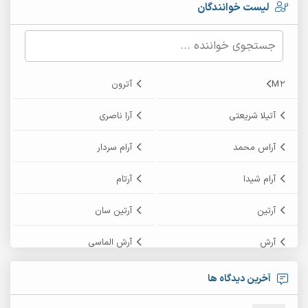
لیست خوانندگان
M2
آترون
آتیلا شریعتی
آرا ناصری
آراس محمد
آرام سردار
آرام شیدا
آرتام
آرتین
آرتین سان
آرش
آرش الماسی
آرش امامی
آرش پایایی
آخرین دیدگاه ها
آرش دی جی 2
آرش زین الدینی