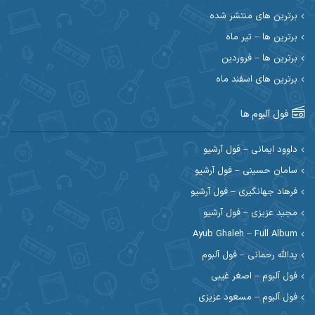
احسان حیدری
احسان دریادل
برترین های منتشر شده
برترین ها – تیر ماه
احسان رمضانی
احسان علیانی
برترین ها – فروردین
احسان کریمی
برترین های اسفند ماه
احسان کمری
احسان مرادیان
احمد اسلامی
فول آلبوم ها
احمد بیرانوند
احمد رستمی
داوود ایمانی – فول آرشیو
سامان حسینی – فول آرشیو
احمد صحراییان
احمد مرادیان
فرهاد جهانگیری – فول آرشیو
احمد نازدار
احمد نوریان
مجید عزیزی – فول آرشیو
Ayub Ghaleh – Full Album
احمدرضا امرایی
ادریس
یدالله رحمانی – فول آلبوم
ارسلان منصوری
ارسی بند
فول آلبوم – اصغر غیبی
فول آلبوم – مسعود عزیزی
اسماعیل منتی
اسی ظهرابی