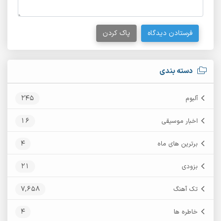
فرستادن دیدگاه
پاک کردن
دسته بندی
245
آلبوم
16
اخبار موسیقی
4
برترین های ماه
21
بزودی
7,658
تک آهنگ
4
خاطره ها