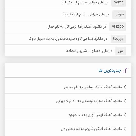
soma
در
علی فرزامی – دلم ارات گریایه
آرش عثمان
آرش غریب
سومی
در
علی فرزامی – دلم ارات گریایه
Arezoo
آرش مبهم
در
دانلود آهنگ رضا کرمی تارا به نام قمار
آرش مستشیری
امیررضا
در
دانلود مداحی کاوه صیدمحمدیان به نام سردار باوفا
آرش مهرابی
آرش نظری
امیر
در
علی حصاری – شیرین شمامه
آرشام
آرکا
آرکاداش
آرمان بیرانوند
جدیدترین ها
آرمان دی ال
آرمان عثمانی
دانلود آهنگ حامد الماسی به نام محضر
آرمان فرامرزی
آرمان نظری
دانلود آهنگ شهاب لرستانی به نام لیلا تهرانی
آرمین ابدالی
آرمین برمایه
دانلود آهنگ ایمان نوری به نام خاپوره
آرمین حشمتی
آرمین سبزواری
دانلود آهنگ اشکان شیری به نام باغبان دل