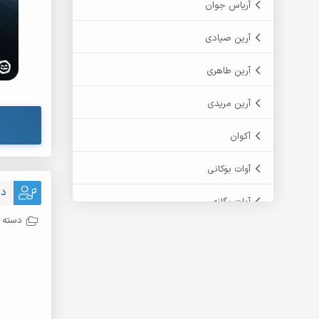
آریاس جوان
آرین صیادی
آرین طاهری
آرین مریدی
آکوان
آوات بوکانی
دا
آوات یگانه
دسته ب
آیت احمدنژاد
آیهان
ابراهیم شمس