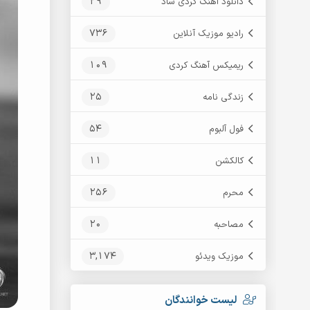
29
دانلود آهنگ کردی شاد
736
رادیو موزیک آنلاین
109
ریمیکس آهنگ کردی
25
زندگی نامه
54
فول آلبوم
11
کالکشن
256
محرم
20
مصاحبه
3,174
موزیک ویدئو
لیست خوانندگان