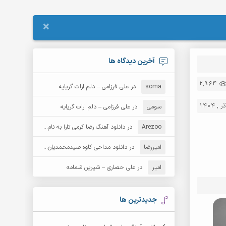
×
آخرین دیدگاه ها
2,964
soma
در
علی فرزامی – دلم ارات گریایه
سومی
در
علی فرزامی – دلم ارات گریایه
Arezoo
در
دانلود آهنگ رضا کرمی تارا به نام قمار
امیررضا
در
دانلود مداحی کاوه صیدمحمدیان به نام سردار باوفا
امیر
در
علی حصاری – شیرین شمامه
جدیدترین ها