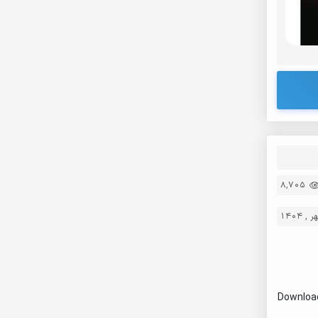
8,705
Download