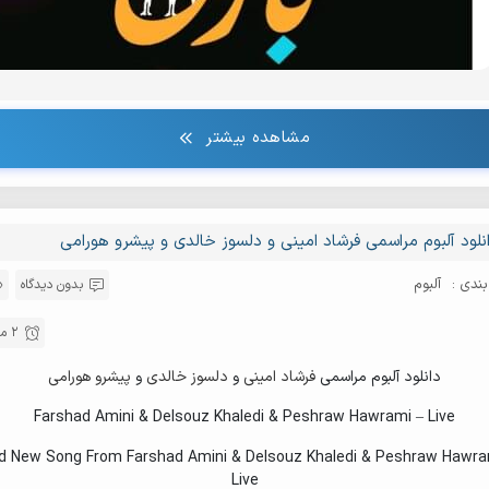
مشاهده بیشتر
نلود آلبوم مراسمی فرشاد امینی و دلسوز خالدی و پیشرو هورامی
ندی :
آلبوم
بدون دیدگاه
2 مهر , 1404
دانلود آلبوم مراسمی
فرشاد امینی
و
دلسوز خالدی
و
پیشرو هورامی
Farshad Amini & Delsouz Khaledi & Peshraw Hawrami – Live
 New Song From Farshad Amini & Delsouz Khaledi & Peshraw Hawra
Live