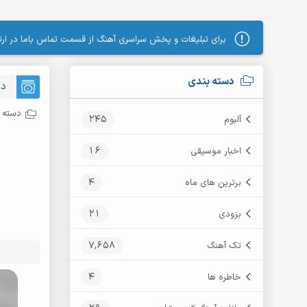
برای تبلیغات و پخش سراسری آهنگ از قسمت تماس باما در ارتب
دسته بندی
دا
دسته ب
245
آلبوم
16
اخبار موسیقی
4
برترین های ماه
21
بزودی
7,658
تک آهنگ
4
خاطره ها