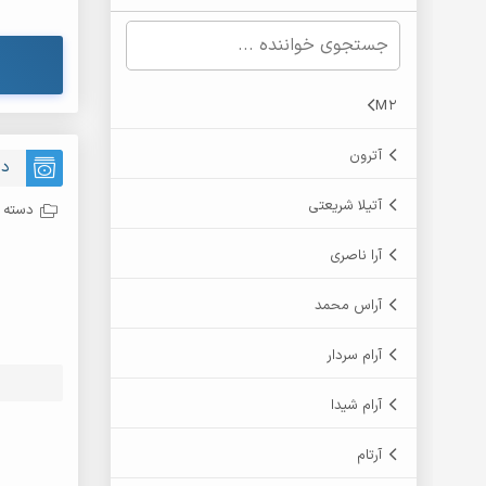
M2
آترون
دا
آتیلا شریعتی
دسته ب
آرا ناصری
آراس محمد
آرام سردار
آرام شیدا
آرتام