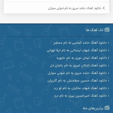
آرمین گراوندی
آرمین مرشدی
دانلود آهنگ حامد میری به نام شوتی سوارل
آریا اسماعیلی
آریاس جوان
آرین صیادی
آرین طاهری
تک آهنگ ها
آرین مریدی
آکوان
دانلود آهنگ حامد الماسی به نام محضر
دانلود آهنگ شهاب لرستانی به نام لیلا تهرانی
آوات بوکانی
آوات یگانه
دانلود آهنگ ایمان نوری به نام خاپوره
آیت احمدنژاد
آیهان
دانلود آهنگ اشکان شیری به نام باغبان دل
دانلود آهنگ حامد میری به نام شوتی سوارل
ابراهیم شمس
ابوالحسن جاویدان
دانلود آهنگ حسین صفامنش به نام گلریزان
ابی حسینی
احسان آزادی
دانلود آهنگ شهاب ملکیان به نام تو زرد
دانلود آهنگ امیرحسین پیری به نام درد
احسان آیینفر
احسان اصغری
برترین‌های ماه
احسان امیدوار
احسان ایوتوندی