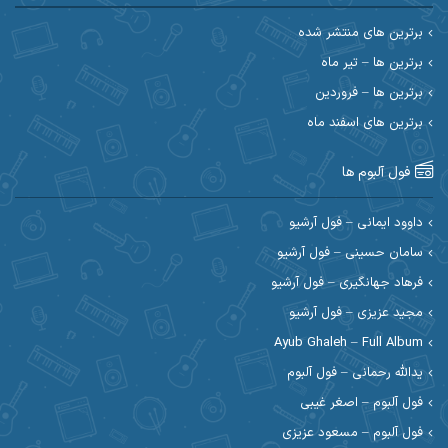
احسان حیدری
احسان دریادل
برترین های منتشر شده
برترین ها – تیر ماه
احسان رمضانی
احسان علیانی
برترین ها – فروردین
احسان کریمی
برترین های اسفند ماه
احسان کمری
احسان مرادیان
احمد اسلامی
فول آلبوم ها
احمد بیرانوند
احمد رستمی
داوود ایمانی – فول آرشیو
سامان حسینی – فول آرشیو
احمد صحراییان
احمد مرادیان
فرهاد جهانگیری – فول آرشیو
احمد نازدار
احمد نوریان
مجید عزیزی – فول آرشیو
Ayub Ghaleh – Full Album
احمدرضا امرایی
ادریس
یدالله رحمانی – فول آلبوم
ارسلان منصوری
ارسی بند
فول آلبوم – اصغر غیبی
فول آلبوم – مسعود عزیزی
اسماعیل منتی
اسی ظهرابی