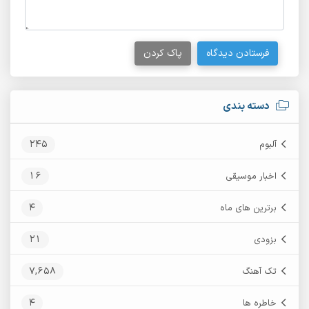
فرستادن دیدگاه
پاک کردن
دسته بندی
245
آلبوم
16
اخبار موسیقی
4
برترین های ماه
21
بزودی
7,658
تک آهنگ
4
خاطره ها