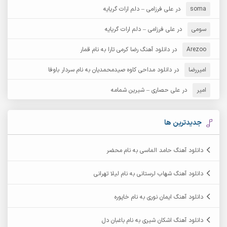
آرش دی جی 2
آرش زین الدینی
soma
در
علی فرزامی – دلم ارات گریایه
آرش عثمان
آرش غریب
سومی
در
علی فرزامی – دلم ارات گریایه
Arezoo
آرش مبهم
در
دانلود آهنگ رضا کرمی تارا به نام قمار
آرش مستشیری
امیررضا
در
دانلود مداحی کاوه صیدمحمدیان به نام سردار باوفا
آرش مهرابی
آرش نظری
امیر
در
علی حصاری – شیرین شمامه
آرشام
آرکا
آرکاداش
آرمان بیرانوند
جدیدترین ها
آرمان دی ال
آرمان عثمانی
دانلود آهنگ حامد الماسی به نام محضر
آرمان فرامرزی
آرمان نظری
دانلود آهنگ شهاب لرستانی به نام لیلا تهرانی
آرمین ابدالی
آرمین برمایه
دانلود آهنگ ایمان نوری به نام خاپوره
آرمین حشمتی
آرمین سبزواری
دانلود آهنگ اشکان شیری به نام باغبان دل