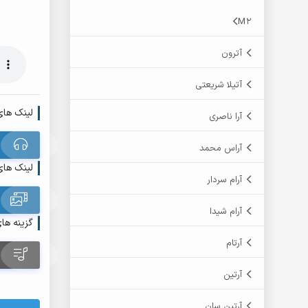
M2
آترون
آتیلا شریعتی
لینک های
آرا ناصری
آراس محمد
لینک های
آرام سردار
آرام شیدا
گزینه ها
آرتام
آرتین
آرتین سان