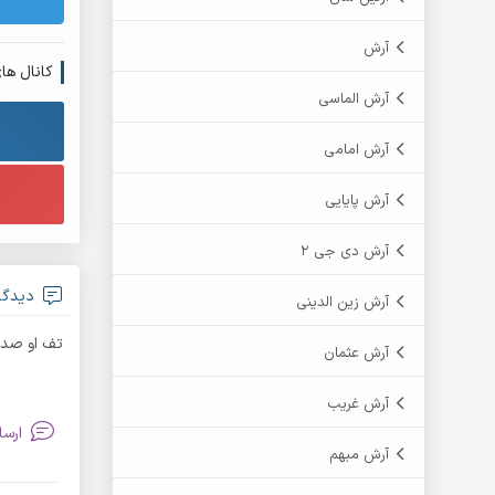
آرش
کانال ها
آرش الماسی
آرش امامی
آرش پایایی
آرش دی جی 2
دیدگاه antiya
آرش زین الدینی
تف او صدا
آرش عثمان
آرش غریب
ارسا
آرش مبهم