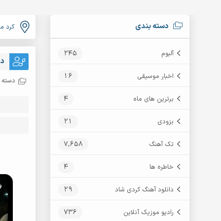
دسته بندی
کرد م
245
آلبوم
دا
16
اخبار موسیقی
دسته ب
4
برترین های ماه
21
بزودی
7,658
تک آهنگ
4
خاطره ها
29
دانلود آهنگ کردی شاد
736
رادیو موزیک آنلاین