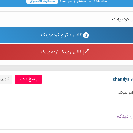
مشاهده آثار بیشتر از خواننده
مسعود افتخاری
ی کردموزیک
کانال تلگرام کردموزیک
کانال روبیکا کردموزیک
پاسخ دهید
شهریور 8, 0
sh :
تو سبکته
ل دیدگاه