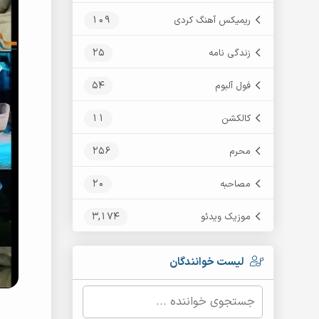
109
ریمیکس آهنگ کردی
25
زندگی نامه
54
فول آلبوم
11
کالکشن
256
محرم
20
مصاحبه
3,174
موزیک ویدئو
لیست خوانندگان