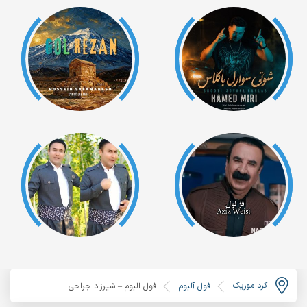
کرد موزیک
فول آلبوم
فول البوم – شیرزاد جراحی