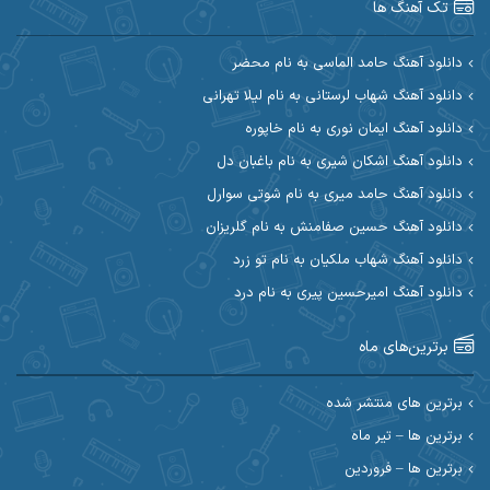
تک آهنگ ها
آرین مریدی
آکوان
دانلود آهنگ حامد الماسی به نام محضر
دانلود آهنگ شهاب لرستانی به نام لیلا تهرانی
آوات بوکانی
آوات یگانه
دانلود آهنگ ایمان نوری به نام خاپوره
آیت احمدنژاد
آیهان
دانلود آهنگ اشکان شیری به نام باغبان دل
دانلود آهنگ حامد میری به نام شوتی سوارل
ابراهیم شمس
ابوالحسن جاویدان
دانلود آهنگ حسین صفامنش به نام گلریزان
ابی حسینی
احسان آزادی
دانلود آهنگ شهاب ملکیان به نام تو زرد
دانلود آهنگ امیرحسین پیری به نام درد
احسان آیینفر
احسان اصغری
برترین‌های ماه
احسان امیدوار
احسان ایوتوندی
احسان حیدری
احسان دریادل
برترین های منتشر شده
برترین ها – تیر ماه
احسان رمضانی
احسان علیانی
برترین ها – فروردین