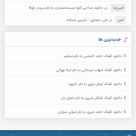
امیررضا
در
دانلود مداحی کاوه صیدمحمدیان به نام سردار باوفا
آرش مهرابی
آرش نظری
امیر
در
علی حصاری – شیرین شمامه
آرشام
آرکا
آرکاداش
آرمان بیرانوند
جدیدترین ها
آرمان دی ال
آرمان عثمانی
دانلود آهنگ حامد الماسی به نام محضر
آرمان فرامرزی
آرمان نظری
دانلود آهنگ شهاب لرستانی به نام لیلا تهرانی
آرمین ابدالی
آرمین برمایه
دانلود آهنگ ایمان نوری به نام خاپوره
آرمین حشمتی
آرمین سبزواری
دانلود آهنگ اشکان شیری به نام باغبان دل
آرمین گراوندی
آرمین مرشدی
دانلود آهنگ حامد میری به نام شوتی سوارل
آریا اسماعیلی
آریاس جوان
آرین صیادی
آرین طاهری