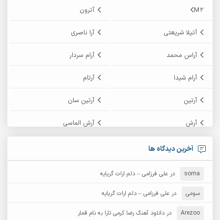
M2
آترون
آتیلا شریعتی
آرا ناصری
آراس محمد
آرام سردار
آرام شیدا
آرتام
آرتین
آرتین سان
آرش
آرش الماسی
آرش امامی
آرش پایایی
آخرین دیدگاه ها
آرش دی جی 2
آرش زین الدینی
soma
در
علی فرزامی – دلم ارات گریایه
آرش عثمان
آرش غریب
سومی
در
علی فرزامی – دلم ارات گریایه
Arezoo
آرش مبهم
در
دانلود آهنگ رضا کرمی تارا به نام قمار
آرش مستشیری