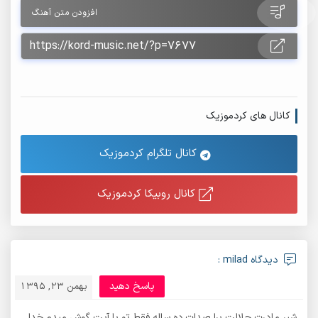
افزودن متن آهنگ
کانال های کردموزیک
کانال تلگرام کردموزیک
کانال روبیکا کردموزیک
دیدگاه milad :
پاسخ دهید
بهمن 23, 1395
شیر مادرت حلالت برا صدات.ده ساله فقط تو با آیت گوش میدم.خدا