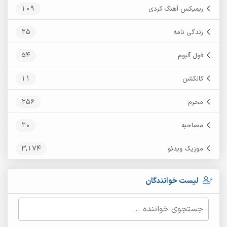
109
ریمیکس آهنگ کردی
25
زندگی نامه
54
فول آلبوم
11
کالکشن
256
محرم
20
مصاحبه
3,174
موزیک ویدئو
لیست خوانندگان