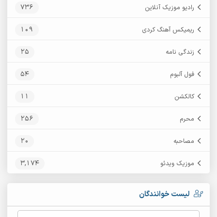
736
رادیو موزیک آنلاین
109
ریمیکس آهنگ کردی
25
زندگی نامه
54
فول آلبوم
11
کالکشن
256
محرم
20
مصاحبه
3,174
موزیک ویدئو
لیست خوانندگان