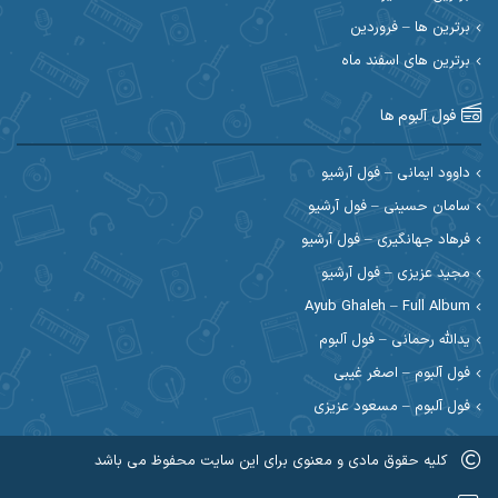
احسان رمضانی
احسان علیانی
برترین ها – فروردین
احسان کریمی
برترین های اسفند ماه
احسان کمری
احسان مرادیان
احمد اسلامی
فول آلبوم ها
احمد بیرانوند
احمد رستمی
داوود ایمانی – فول آرشیو
سامان حسینی – فول آرشیو
احمد صحراییان
احمد مرادیان
فرهاد جهانگیری – فول آرشیو
احمد نازدار
احمد نوریان
مجید عزیزی – فول آرشیو
Ayub Ghaleh – Full Album
احمدرضا امرایی
ادریس
یدالله رحمانی – فول آلبوم
ارسلان منصوری
ارسی بند
فول آلبوم – اصغر غیبی
فول آلبوم – مسعود عزیزی
اسماعیل منتی
اسی ظهرابی
کلیه حقوق مادی و معنوی برای این سایت محفوظ می باشد
اشکان ابرناک
اشکان فتحی
عضویت در کانال روبیکا کردموزیک