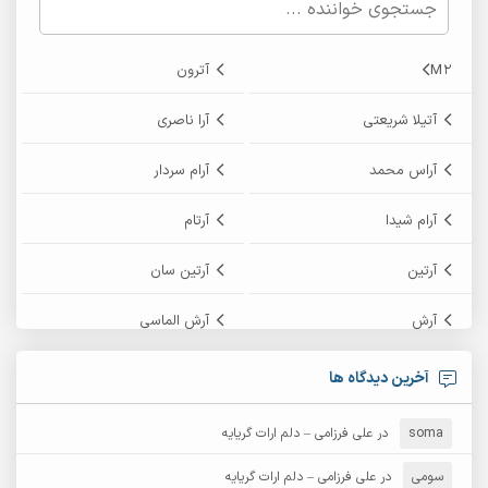
M2
آترون
آتیلا شریعتی
آرا ناصری
آراس محمد
آرام سردار
آرام شیدا
آرتام
آرتین
آرتین سان
آرش
آرش الماسی
آرش امامی
آرش پایایی
آخرین دیدگاه ها
آرش دی جی 2
آرش زین الدینی
soma
در
علی فرزامی – دلم ارات گریایه
آرش عثمان
آرش غریب
سومی
در
علی فرزامی – دلم ارات گریایه