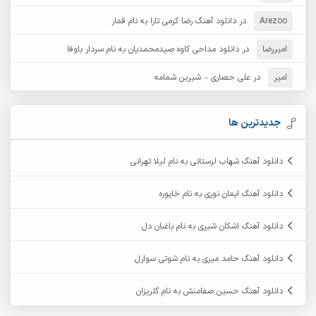
Arezoo
آرش مبهم
در
دانلود آهنگ رضا کرمی تارا به نام قمار
آرش مستشیری
امیررضا
در
دانلود مداحی کاوه صیدمحمدیان به نام سردار باوفا
آرش مهرابی
آرش نظری
امیر
در
علی حصاری – شیرین شمامه
آرشام
آرکا
آرکاداش
آرمان بیرانوند
جدیدترین ها
آرمان دی ال
آرمان عثمانی
دانلود آهنگ شهاب لرستانی به نام لیلا تهرانی
آرمان فرامرزی
آرمان نظری
دانلود آهنگ ایمان نوری به نام خاپوره
آرمین ابدالی
آرمین برمایه
دانلود آهنگ اشکان شیری به نام باغبان دل
آرمین حشمتی
آرمین سبزواری
دانلود آهنگ حامد میری به نام شوتی سوارل
آرمین گراوندی
آرمین مرشدی
دانلود آهنگ حسین صفامنش به نام گلریزان
آریا اسماعیلی
آریاس جوان