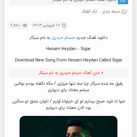
دانلود آهنگ حسام حیدری به نام سیگار
دسته بندی :
تک آهنگ
16 فروردین 1404
2,580
دانلود آهنگ جدید
حسام حیدری
به نام سیگار
Hesam Heydari – Sigar
Download New Song From Hesam Heydari Called Sigar
+ متن آهنگ حسام حیدری به نام سیگار
رفیق مه شده سیگار چرا منه تنها میزاری / مگه نگفته بودم نواشی
میشم معتاد پای دیواری
شوا تا خود صبح بیدارم تو ای خیاوانا آوارم / تاوان عشق تو سنگین
بود الان معتاد پای دیوارم