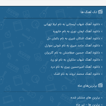
آرین صیادی
آرین طاهری
تک آهنگ ها
آرین مریدی
آکوان
دانلود آهنگ شهاب لرستانی به نام لیلا تهرانی
دانلود آهنگ ایمان نوری به نام خاپوره
آوات بوکانی
آوات یگانه
دانلود آهنگ اشکان شیری به نام باغبان دل
آیت احمدنژاد
آیهان
دانلود آهنگ حامد میری به نام شوتی سوارل
دانلود آهنگ حسین صفامنش به نام گلریزان
ابراهیم شمس
ابوالحسن جاویدان
دانلود آهنگ شهاب ملکیان به نام تو زرد
ابی حسینی
احسان آزادی
دانلود آهنگ امیرحسین پیری به نام درد
دانلود آهنگ محمد لروند به نام اشک
احسان آیینفر
احسان اصغری
برترین‌های ماه
احسان امیدوار
احسان ایوتوندی
احسان حیدری
احسان دریادل
برترین های منتشر شده
برترین ها – تیر ماه