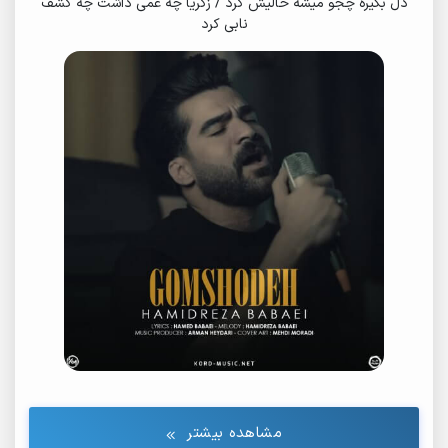
دل بگیره چجو میشه خالیش کرد / زکریا چه غمی داشت چه کشف
نابی کرد
مشاهده بیشتر