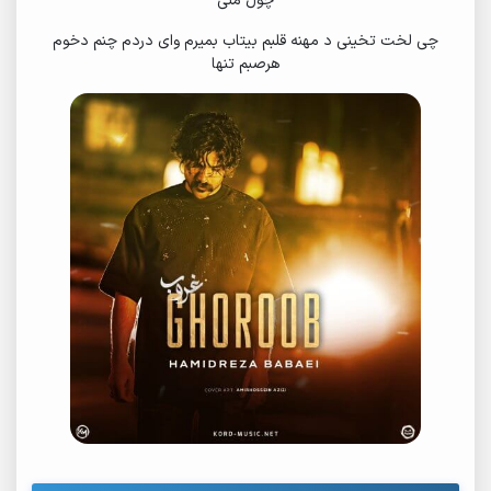
چول منی
48.
HamidReza Babaei - Chama Rit Bim
چی لخت تخینی د مهنه قلبم بیتاب بمیرم وای دردم چنم دخوم
هرصبم تنها