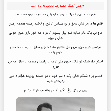
+ متن آهنگ حمیدرضا بابایی به نام اسیر
طور یه اسیری که رته د ویر / تو رتی مه خومه بوردمه د ویر
قلبم ها د زیر تش بریق و اور سنگین / تاج و تختم رمسه هردمه زمین
باغ بی برگ دلم سایه ناره بیل بسوزم / تو د مه خور ناری هیچ خونی
حال و روزم
بیکسی در و دری سهم دل عاشق مه / د جور سابق نموم مه د دس
خوم رتمه
لیلکم دار بلنگ تو قاتل جون منی / مه د پارسال مردمه د حال مه بی
خوری
خشاو پر د شنگم خالی بکم د سر خوم / دو دسمه بوریمه غرقم د مین
بدبختی خوم
پرپر بی گل باغ رنگین / غم اونه بیه هونه ابدیم