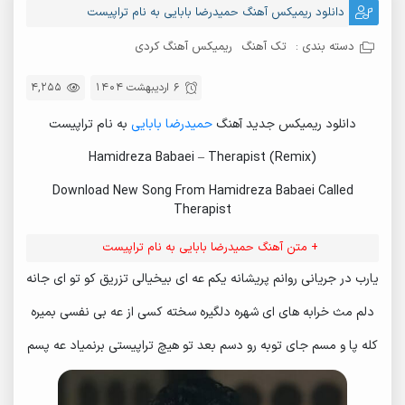
دانلود ریمیکس آهنگ حمیدرضا بابایی به نام تراپیست
دسته بندی :
تک آهنگ
ریمیکس آهنگ کردی
6 اردیبهشت 1404
4,255
دانلود ریمیکس جدید آهنگ
حمیدرضا بابایی
به نام تراپیست
Hamidreza Babaei – Therapist (Remix)
Download New Song From Hamidreza Babaei Called
Therapist
+ متن آهنگ حمیدرضا بابایی به نام تراپیست
یارب در جریانی روانم پریشانه یکم عه ای بیخیالی تزریق کو تو ای جانه
دلم مث خرابه های ای شهره دلگیره سخته کسی از عه بی نفسی بمیره
کله پا و مسم جای توبه رو دسم بعد تو هیچ تراپیستی برنمیاد عه پسم