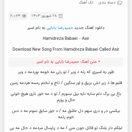
دسته بندی :
تک آهنگ
28 شهریور 1403
6,064
دانلود آهنگ جدید
حمیدرضا بابایی
به نام اسیر
Hamidreza Babaei – Asir
Download New Song From Hamidreza Babaei Called Asir
+ متن آهنگ حمیدرضا بابایی به نام اسیر
طور یه اسیری که رته د ویر / تو رتی مه خومه بوردمه د ویر
قلبم ها د زیر تش بریق و اور سنگین / تاج و تختم رمسه هردمه زمین
باغ بی برگ دلم سایه ناره بیل بسوزم / تو د مه خور ناری هیچ خونی
حال و روزم
بیکسی در و دری سهم دل عاشق مه / د جور سابق نموم مه د دس
خوم رتمه
لیلکم دار بلنگ تو قاتل جون منی / مه د پارسال مردمه د حال مه بی