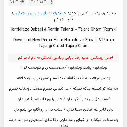
23 دی 1403
8,231
دانلود ریمیکس ترکیبی و جدید
حمیدرضا بابایی
و
رامین تجنگی
به
نام تاجر غم
Hamidreza Babaei & Ramin Tajangi – Tajere Gham (Remix)
Download New Remix From Hamidreza Babaei & Ramin
Tajangi Called Tajere Gham
+متن ریمیکس حمید رضا بابایی و رامین تجنگی به نام تاجر غم
وینستون پشت وینستون / سلامتیت زدم دویست تون
یه سر مرافه دیه شدم کلافه / ندانستم عشق تو بدتره خلافه
مه مثه تو نیستم بدته نمیگم / عه تنهایی بمیرم سمت دوستات نمیرم
کشتی دل ویرانه و لنگر نداره / حتی رفیق فابمانم رفیقی داره
برای تاجر غم شادی معنا نداره / لعنت به ای روزگاره بی بندو باره
چه سخت میگذره ای شوای زنده داری / تا مغزو استخوان سوزاند دردم
نداری