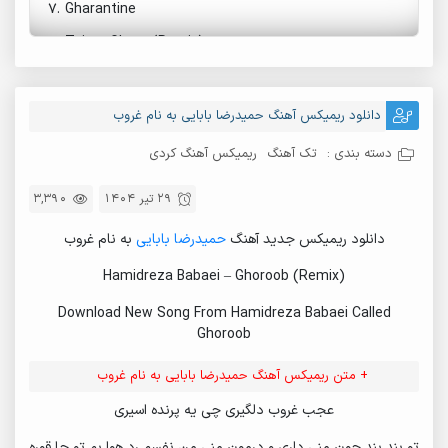
7.
Gharantine
8.
Tajere Gham (Remix)
9.
Tajere Gham (Remix)
10.
Asir (Remix)
دانلود ریمیکس آهنگ حمیدرضا بابایی به نام غروب
11.
Asir (Remix)
دسته بندی :
تک آهنگ
ریمیکس آهنگ کردی
12.
Asir
29 تیر 1404
3,390
13.
Gomshodeh
دانلود ریمیکس جدید آهنگ
حمیدرضا بابایی
به نام غروب
14.
Dam Gilasi
15.
Nadari
Hamidreza Babaei – Ghoroob (Remix)
16.
Tajer Gham (Piano Version)
Download New Song From Hamidreza Babaei Called
Ghoroob
17.
Tajere Gham
18.
+ متن ریمیکس آهنگ حمیدرضا بابایی به نام غروب
19.
Puzzle Marg
عجب غروب دلگیری چی یه پرنده اسیری
20.
Bakht Siah
تو بند بند جون منی داری و درمون منی من نفسم رد هوا بم تو جا قوره‌