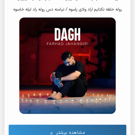
روله حلقه نکتایم اراد ولای راسوه / نیامنه دس روله راد لیله خاسوه
مشاهده بیشتر