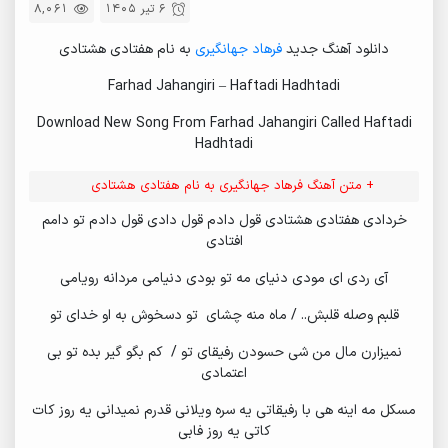
6 تیر 1405
8,061
13.
Shayad (Remix)
دانلود آهنگ جدید
فرهاد جهانگیری
به نام هفتادی هشتادی
14.
Shayad
15.
Parse Sefid (Remix)
Farhad Jahangiri – Haftadi Hadhtadi
16.
5 Sobh (Remix)
Download New Song From Farhad Jahangiri Called Haftadi
Hadhtadi
17.
(Remix) 5 Sobh
18.
5 Sobh
+ متن آهنگ فرهاد جهانگیری به نام هفتادی هشتادی
19.
Khalse
خردادی هفتادی هشتادی قول دادم قول دادی قول دادم تو دامم
افتادی
20.
4 Divari
آی ردی ای مودی دنیای مه تو بودی دنیامی مردانه رویامی
21.
Gorge Siah (Remix)
22.
Gorge Siah
قلبم وصله قلبش.. / ماه منه چشای تو دسخوش به او خدای تو
23.
Adam Barfi
نمیزارن مال من شی حسودن رفیقای تو / کم بگو گیر بده تو بی
اعتمادی
24.
Khazan
مسکل مه اینه هی با رفیقاتی یه سره ویلانی قدرم نمیدانی یه روز کات
25.
Farhad
کاتی یه روز فابی
26.