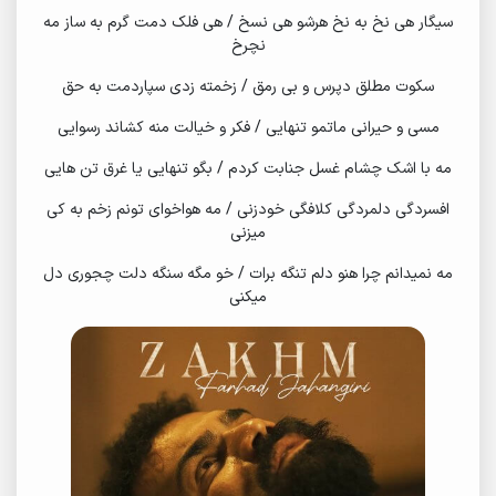
سیگار هی نخ به نخ هرشو هی نسخ / هی فلک دمت گرم به ساز مه
نچرخ
سکوت مطلق دپرس و بی رمق / زخمته زدی سپاردمت به حق
مسی و حیرانی ماتمو تنهایی / فکر و خیالت منه کشاند رسوایی
مه با اشک چشام غسل جنابت کردم / بگو تنهایی یا غرق تن هایی
افسردگی دلمردگی کلافگی خودزنی / مه هواخوای تونم زخم به کی
میزنی
مه نمیدانم چرا هنو دلم تنگه برات / خو مگه سنگه دلت چجوری دل
میکنی