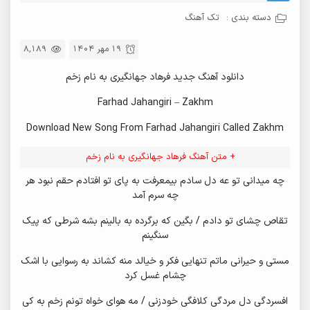
دسته بندی :
تک آهنگ
19 مهر 1404
8,189
دانلود آهنگ جدید فرهاد جهانگیری به نام زخم
Farhad Jahangiri – Zakhm
Download New Song From Farhad Jahangiri Called Zakhm
+ متن آهنگ فرهاد جهانگیری به نام زخم
چه میدانی تو عه دل سادم بیمعرفت به پای تو افتادم حقم نبود هر
چه سرم آمد
تقاص چشای تو دادم / بگین که برگرده به بالینم بشه شرطی که پیک
سنگینم
مستی و حیرانی ماتم تنهایی فکر و خیالد منه کشاند به رسوایی با اشک
چشام غسل کرد
افسردگی دل مردگی کلافگی خودزنی / مه هوای خواه تونم زخم به کی