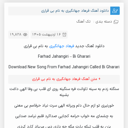
40.
Farhad Jahangiri - Interview
دانلود آهنگ فرهاد جهانگیری به نام بی قراری
41.
Eshgh Shar Ashoob
دسته بندی :
تک آهنگ
42.
Delbar
43.
Farhad Jahangiri - Delbar (Teaser)
16 اردیبهشت 1405
19,828
44.
Rafigh
دانلود آهنگ جدید
فرهاد جهانگیری
به نام بی قراری
45.
Bakhte Siah
Farhad Jahangiri – Bi Gharari
46.
Negin
Download New Song From Farhad Jahangiri Called Bi Gharari
47.
Farhad Jahangiri & Ali Sharafi - Vasiyat
48.
Bada Noosh
+ متن آهنگ فرهاد جهانگیری به نام بی قراری
49.
Farhad Jahangiri - Mavade Namard
سنگته زدم به سینه تاوانت فره سنگینه روی ای قلب بی وفا الهی داغت
بشینه
50.
Rooz Ashnaei
خورنیری تو ازم حال دلم ویرانه الهی سرت نیاد حرفامم بی معنی
51.
Bi Vafa
به چشمای مه خواب حرامه کجایی صداکرد قلبم نیامد صدایی
52.
Farhad Jahangiri - Bi Vafa (Teaser) [Kord-Music.net]
53.
Rasme Zamaneh
بزن به قلب تیکه پارت مگه چه داری دس مریزاد کارد کردی