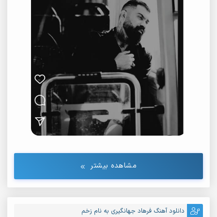
81.
Farhad Jahangiri - Doran Khakestari
82.
Farhad Jahangiri - Bighararem
83.
Farhad Jahangiri - Bighararem
84.
Farhad Jahangiri - Kherava Sham
85.
Farhad Jahangiri - Kherava Sham
86.
Bi Vafa
87.
Farhad Jahangiri - Tavan
88.
Refighe Narefigh
89.
Daghe To
90.
Be Yad To
مشاهده بیشتر
91.
Zanem Dosem Neyri
92.
Mene Sada
دانلود آهنگ فرهاد جهانگیری به نام زخم