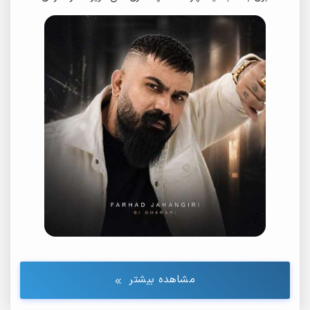
54.
Farhad Jahangiri - Rasme Zamaneh (Teaser)
55.
Avare
56.
Rage Khab
57.
Delgir
58.
Setareh Bakht
59.
Manto Chocolati
60.
Daftar Eshgh
61.
Daya
62.
Kamari Souar
63.
Marg
64.
Bi Vejdan
65.
Farhad Jahangiri - Daya Nacho
مشاهده بیشتر
66.
Sakhta Bechi