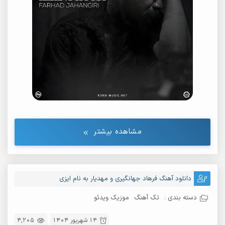
مشاهده بیشتر
دانلود آهنگ فرهاد جهانگیری و مهدیار به نام ایزی
دسته بندی :
تک آهنگ
موزیک ویدئو
14 شهریور 1404
4,205