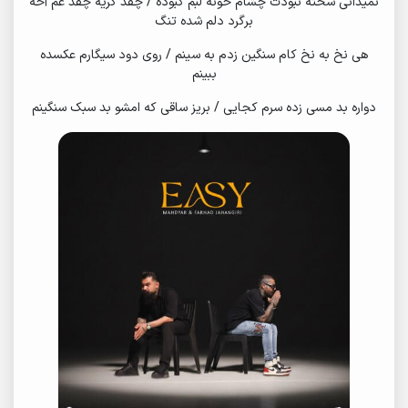
نمیدانی سخته نبودت چشام خونه لبم کبوده / چقد گریه چقد غم آخه
برگرد دلم شده تنگ
هی نخ به نخ کام سنگین زدم به سینم / روی دود سیگارم عکسده
ببینم
دواره بد مسی زده سرم کجایی / بریز ساقی که امشو بد سبک سنگینم