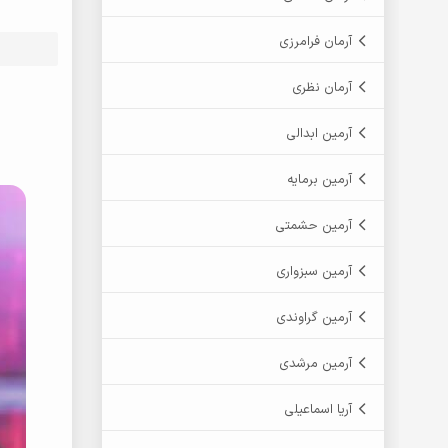
آرمان فرامرزی
%5D
آرمان نظری
آرمین ابدالی
Farshad Amini Delsouz Khaledi - Bakhavan (Consert Marivan) %5BKord-Music.net%5D
آرمین برمایه
آرمین حشمتی
آرمین سبزواری
آرمین گراوندی
آرمین مرشدی
آریا اسماعیلی