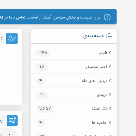
برای تبلیغات و پخش سراسری آهنگ از قسمت تماس باما در ارتب
دسته بندی
دا
245
آلبوم
16
اخبار موسیقی
4
برترین های ماه
21
بزودی
7,657
تک آهنگ
پخ
4
خاطره ها