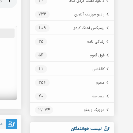
29
دانلود آهنگ کردی شاد
736
رادیو موزیک آنلاین
109
ریمیکس آهنگ کردی
25
زندگی نامه
54
فول آلبوم
11
کالکشن
256
محرم
20
مصاحبه
3,174
موزیک ویدئو
دا
لیست خوانندگان