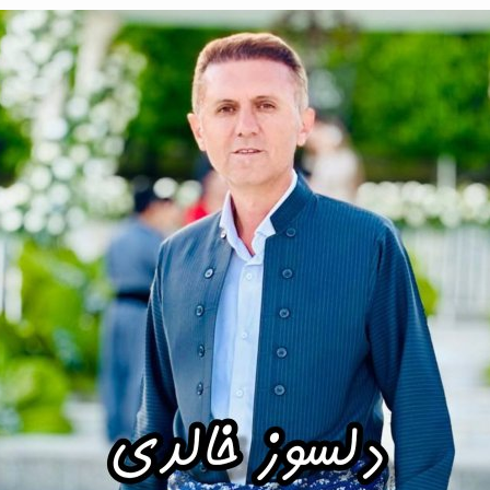
arshad Amini Delsouz Khaledi - Jangiana
arshad Amini Delsouz Khaledi - Shad
arshad Amini Delsouz Khaledi - Shirin Shamal
arshad Amini - Garyan Shad
arshad Amini - Ghamgin
rshad Amini - Hawrami 1
arshad Amini - Hawrami 2
arshad Amini - Hawrami 3
arvardin 99
elsouz Khaledi - Aseman Pey To
lsouz Khaledi - Aziz
elsouz Khaledi - Damrem Agar Lim Jia Boy
elsouz Khaledi - Del Aram
elsouz Khaledi - Kaka Lacha Mobe