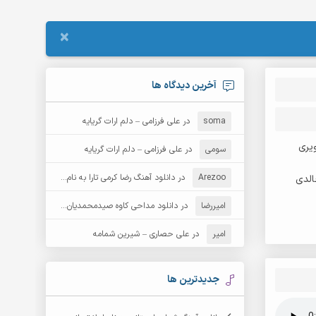
×
آخرین دیدگاه ها
soma
در
علی فرزامی – دلم ارات گریایه
یری
سومی
در
علی فرزامی – دلم ارات گریایه
Arezoo
در
دانلود آهنگ رضا کرمی تارا به نام قمار
الدی
امیررضا
در
دانلود مداحی کاوه صیدمحمدیان به نام سردار باوفا
امیر
در
علی حصاری – شیرین شمامه
جدیدترین ها