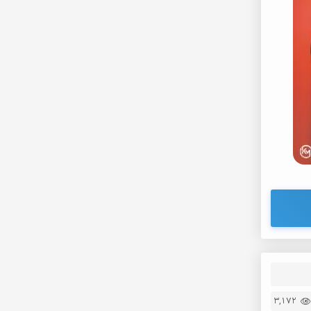
66.
De
67.
De
68.
D
69.
D
70.
De
71.
D
72.
De
73.
De
74.
D
75.
D
76.
D
77.
D
78.
D
3,172
79.
D