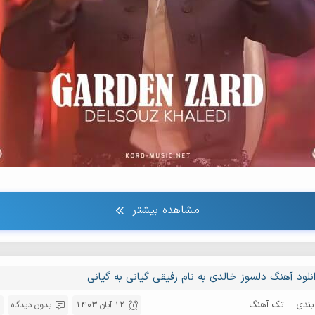
lsouz Khaledi - Dangi Del
lsouz Khaledi - Gela Gela
elsouz Khaledi - Gian Gian Narma Gian
elsouz Khaledi - Kham
lsooz Khaledi - Parishanem Naka
elsouz Khaledi - Be Narm Narm
lsouz Khaledi - Berkha Gian
lsouz Khaledi - Da Beziere Varo Berey
elsouz Khaledi - Kewa Khamak
مشاهده بیشتر
elsouz Khaledi - Maghsade Namaloum
elsouz Khaledi - Nana Aziz Maro
elsouz Khaledi - Paeiza Paeiza
نلود آهنگ دلسوز خالدی به نام رفیقی گیانی به گیانی
elsouz Khaledi - Papoley Nazaninem
ندی :
تک آهنگ
12 آبان 1403
بدون دیدگاه
elsouz Khaledi - Saghi Gozara Shaw