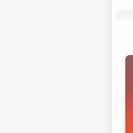
52.
D
53.
De
54.
D
55.
De
56.
57.
F
58.
F
59.
F
60.
F
61.
F
62.
F
63.
F
64.
D
65.
D