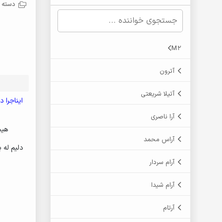
دسته ب
M2
آترون
آتیلا شریعتی
آرا ناصری
هیچ
آراس محمد
دلیم له ب
آرام سردار
آرام شیدا
آرتام