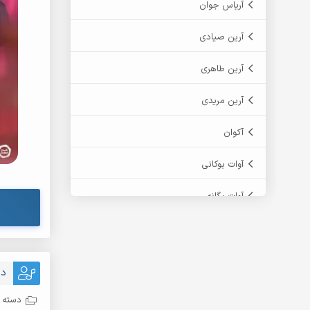
آریاس جوان
آرین صیادی
آرین طاهری
آرین مریدی
آکوان
آوات بوکانی
آوات یگانه
آیت احمدنژاد
آیهان
دا
ابراهیم شمس
دسته ب