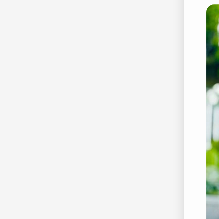
25.
F
26.
F
27.
F
28.
F
29.
F
30.
Fa
31.
F
32.
F
33.
F
34.
D
35.
De
36.
D
37.
D
38.
D