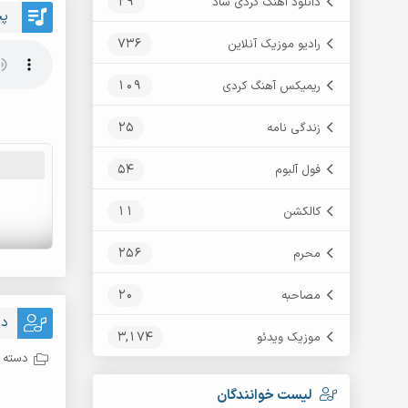
29
دانلود آهنگ کردی شاد
پخ
736
رادیو موزیک آنلاین
109
ریمیکس آهنگ کردی
25
زندگی نامه
54
فول آلبوم
11
کالکشن
256
محرم
20
مصاحبه
دا
3,174
موزیک ویدئو
دسته ب
لیست خوانندگان