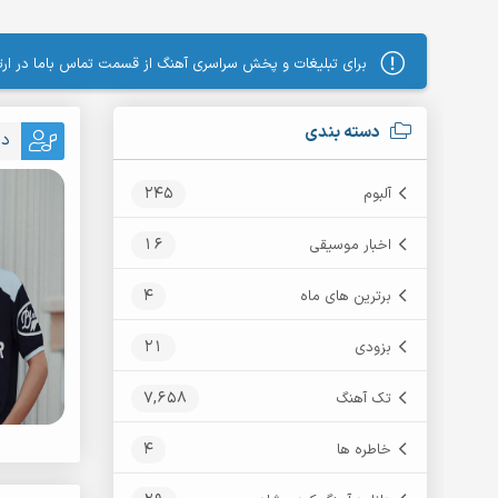
برای تبلیغات و پخش سراسری آهنگ از قسمت تماس باما در ارتب
دسته بندی
دا
245
آلبوم
16
اخبار موسیقی
4
برترین های ماه
21
بزودی
7,658
تک آهنگ
4
خاطره ها