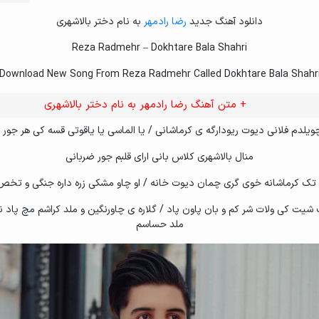
دانلود آهنگ جدید
رضا رادمهر
به نام دختر بالاشهری
Reza Radmehr – Dokhtare Bala Shahri
Download New Song From Reza Radmehr Called Dokhtare Bala Shahr
+ متن آهنگ رضا رادمهر به نام دختر بالاشهری
یلدم فلانی دیوت ریودارگه ی کرماشانی / یا الماسی یا یاقوتی قسه کی هر جور
منال بالاشهری کلاس بانی ارای قلبم جور ضربانی
تک کرماشانه خوی گری چمان دیوت خانه / او چاو مشکی زره داره جنگی و تخص و
شیت کی ولات شر کم و بان پاون پاد / گلاره ی چاورنگین و ملد کراشم مچ پاد نی
ملد حساسم