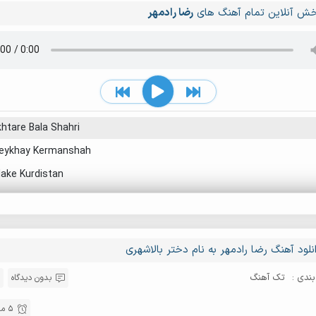
ش آنلاین تمام آهنگ های
رضا رادمهر
htare Bala Shahri
leykhay Kermanshah
ake Kurdistan
نلود آهنگ رضا رادمهر به نام دختر بالاشهری
ندی :
تک آهنگ
بدون دیدگاه
5 مرداد 1404