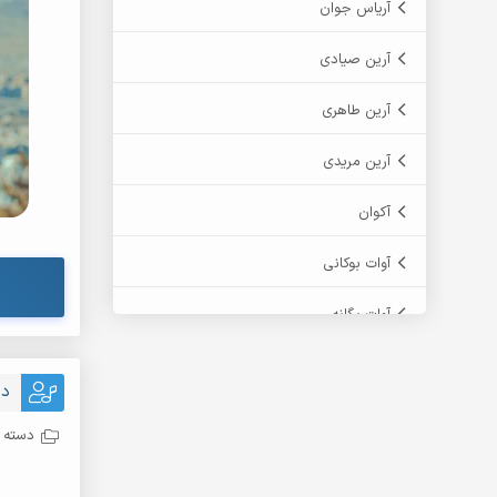
آریاس جوان
آرین صیادی
آرین طاهری
آرین مریدی
آکوان
آوات بوکانی
آوات یگانه
آیت احمدنژاد
دا
آیهان
دسته ب
ابراهیم شمس