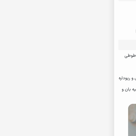
 طوطی
 ریوداره
ه بان و