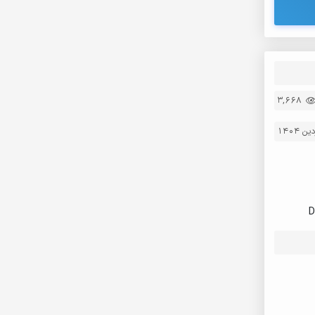
3,668
D