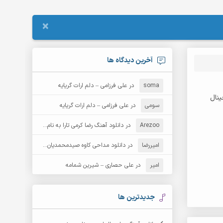
×
آخرین دیدگاه ها
soma
در
علی فرزامی – دلم ارات گریایه
سومی
در
علی فرزامی – دلم ارات گریایه
Arezoo
در
دانلود آهنگ رضا کرمی تارا به نام قمار
امیررضا
در
دانلود مداحی کاوه صیدمحمدیان به نام سردار باوفا
امیر
در
علی حصاری – شیرین شمامه
جدیدترین ها