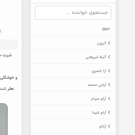
M2
i
آترون
شیت چو
آتیلا شریعتی
آرا ناصری
و خوشگلی 
آراس محمد
عطر تنت 
آرام سردار
آرام شیدا
آرتام