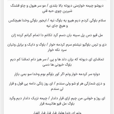
دیوشو چیمه خوازمنی دیوته بالا بلندی / مو سر هیول و چاو قشنگ
شیرین چوی حبه قنی
سلام باوگی کردم دیم هیرو یه باوگ نیه / ایجور باوگی وخدا هیچکس
و هیچ جای نیه
مل قیو دس پل سینه بان دسم گرد تکانم دا تمام گیانم کرده ژان
دی و ترس باوگیو نیشتم سرم کردمه خوار / باوگ و دایک و برایل وتیان
سرد نکه خوار
تماشای ای دیوته که بزان دلد ها و پی / سر هیز دام تماشا کم دیم
باوگ خیونی ها دسی
دواره سر کردمه خوار وتم اگر کور باوگم بوم وخدا سو بمی بازار
و دزی شمارگی هر او شو ولی سندم / ای روز زنگی دامه پی قول و قرار
لی سندم
ای روژ و خوشی من چیم ارای قرار دلدار / چیمه نزیک دلدار دیم وگرد
باوگ مل قیو هاتیسه قرار
وتم ای خدا هاوار فرار فرار فرار الفرار