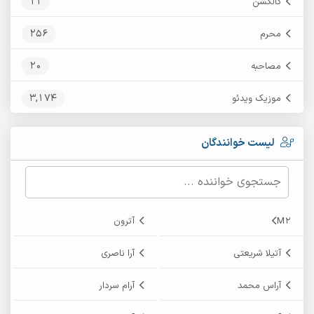
11
کالکشن
256
محرم
20
مصاحبه
3,174
موزیک ویدئو
لیست خوانندگان
M2
آترون
آتیلا شریعتی
آرا ناصری
آراس محمد
آرام سردار