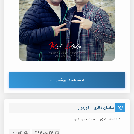
مشاهده بیشتر
ساسان نظری – کوردوار
دسته بندی :
موزیک ویدئو
26 دی 1396
10,253