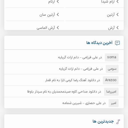
آرام شیدا
آرتام
آرتین
آرتین سان
آرش
آرش الماسی
آرش امامی
آرش پایایی
آخرین دیدگاه ها
آرش دی جی 2
آرش زین الدینی
soma
در
علی فرزامی – دلم ارات گریایه
آرش عثمان
آرش غریب
سومی
در
علی فرزامی – دلم ارات گریایه
Arezoo
آرش مبهم
در
دانلود آهنگ رضا کرمی تارا به نام قمار
آرش مستشیری
امیررضا
در
دانلود مداحی کاوه صیدمحمدیان به نام سردار باوفا
آرش مهرابی
آرش نظری
امیر
در
علی حصاری – شیرین شمامه
آرشام
آرکا
آرکاداش
آرمان بیرانوند
جدیدترین ها