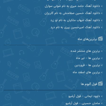
دانلود آهنگ حامد میری به نام شوتی سوارل
ابراهیم شمس
ابوالحسن جاویدان
دانلود آهنگ حسین صفامنش به نام گلریزان
ابی حسینی
احسان آزادی
دانلود آهنگ شهاب ملکیان به نام تو زرد
دانلود آهنگ امیرحسین پیری به نام درد
احسان آیینفر
احسان اصغری
برترین‌های ماه
احسان امیدوار
احسان ایوتوندی
احسان حیدری
احسان دریادل
برترین های منتشر شده
برترین ها – تیر ماه
احسان رمضانی
احسان علیانی
برترین ها – فروردین
احسان کریمی
برترین های اسفند ماه
احسان کمری
احسان مرادیان
احمد اسلامی
فول آلبوم ها
احمد بیرانوند
احمد رستمی
داوود ایمانی – فول آرشیو
سامان حسینی – فول آرشیو
احمد صحراییان
احمد مرادیان