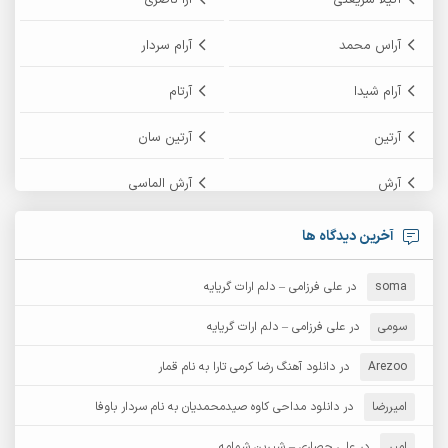
آتیلا شریعتی
آرا ناصری
آراس محمد
آرام سردار
آرام شیدا
آرتام
آرتین
آرتین سان
آرش
آرش الماسی
آرش امامی
آرش پایایی
آخرین دیدگاه ها
آرش دی جی 2
آرش زین الدینی
soma
در
علی فرزامی – دلم ارات گریایه
آرش عثمان
آرش غریب
سومی
در
علی فرزامی – دلم ارات گریایه
Arezoo
آرش مبهم
در
دانلود آهنگ رضا کرمی تارا به نام قمار
آرش مستشیری
امیررضا
در
دانلود مداحی کاوه صیدمحمدیان به نام سردار باوفا
آرش مهرابی
آرش نظری
امیر
در
علی حصاری – شیرین شمامه