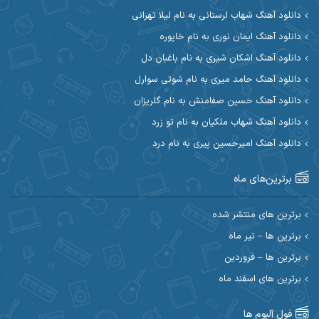
دانلود آهنگ شهاب لرستانی به نام لیلا تهرانی
آوات بوکانی
آوات یگانه
دانلود آهنگ ایمان نوری به نام خاپوره
آیت احمدنژاد
آیهان
دانلود آهنگ اشکان شیری به نام باغبان دل
دانلود آهنگ حامد میری به نام شوتی سوارل
ابراهیم شمس
ابوالحسن جاویدان
دانلود آهنگ حسین صفامنش به نام گلریزان
ابی حسینی
احسان آزادی
دانلود آهنگ شهاب ملکیان به نام تو زرد
دانلود آهنگ امیرحسین پیری به نام درد
احسان آیینفر
احسان اصغری
برترین‌های ماه
احسان امیدوار
احسان ایوتوندی
احسان حیدری
احسان دریادل
برترین های منتشر شده
برترین ها – تیر ماه
احسان رمضانی
احسان علیانی
برترین ها – فروردین
احسان کریمی
برترین های اسفند ماه
احسان کمری
احسان مرادیان
احمد اسلامی
فول آلبوم ها