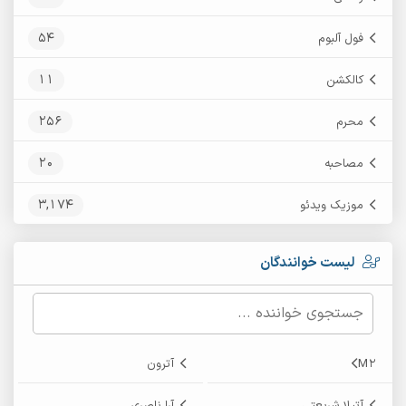
54
فول آلبوم
11
کالکشن
256
محرم
20
مصاحبه
3,174
موزیک ویدئو
لیست خوانندگان
M2
آترون