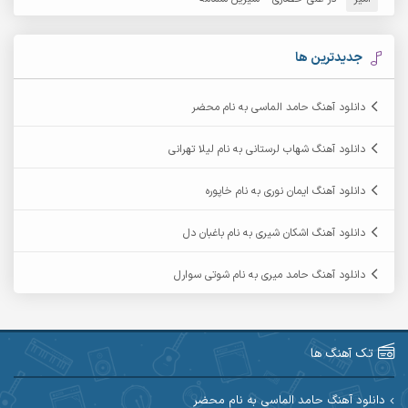
آرشام
آرکا
آرکاداش
آرمان بیرانوند
جدیدترین ها
آرمان دی ال
آرمان عثمانی
دانلود آهنگ حامد الماسی به نام محضر
آرمان فرامرزی
آرمان نظری
دانلود آهنگ شهاب لرستانی به نام لیلا تهرانی
آرمین ابدالی
آرمین برمایه
دانلود آهنگ ایمان نوری به نام خاپوره
آرمین حشمتی
آرمین سبزواری
دانلود آهنگ اشکان شیری به نام باغبان دل
آرمین گراوندی
آرمین مرشدی
دانلود آهنگ حامد میری به نام شوتی سوارل
آریا اسماعیلی
آریاس جوان
آرین صیادی
آرین طاهری
تک آهنگ ها
آرین مریدی
آکوان
دانلود آهنگ حامد الماسی به نام محضر