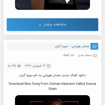
مشاهده بیشتر
عثمان هورامی – سوزه گیان
دسته بندی :
تک آهنگ
22 فروردین 1396
5,035
دانلود آهنگ جدید عثمان هورامی به نام سوزه گیان
Download New Song From Osman Hawrami Called Sowza
Giyan