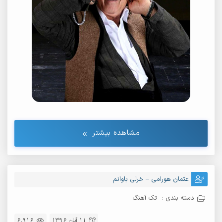
مشاهده بیشتر
عثمان هورامی – خرلی باوانم
دسته بندی :
تک آهنگ
11 آبان 1396
6,916