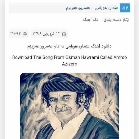
عثمان هورامی – عەمروو عەزیزم
دسته بندی :
تک آهنگ
12 فروردین 1396
3,092
دانلود آهنگ عثمان هورامی به نام عەمروو عەزیزم
Download The Song From Osman Hawrami Called Amroo
Azizem