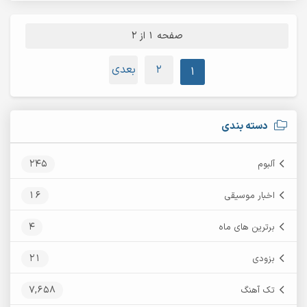
صفحه 1 از 2
2
بعدی
1
دسته بندی
245
آلبوم
16
اخبار موسیقی
4
برترین های ماه
21
بزودی
7,658
تک آهنگ