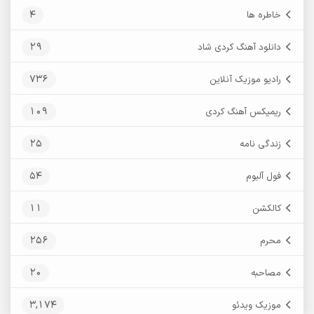
4
خاطره ها
29
دانلود آهنگ کردی شاد
736
رادیو موزیک آنلاین
109
ریمیکس آهنگ کردی
25
زندگی نامه
54
فول آلبوم
11
کالکشن
256
محرم
20
مصاحبه
3,174
موزیک ویدئو