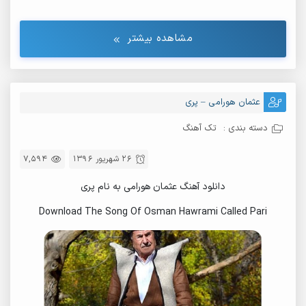
مشاهده بیشتر
عثمان هورامی – پری
دسته بندی :
تک آهنگ
26 شهریور 1396
7,594
دانلود آهنگ عثمان هورامی به نام پری
Download The Song Of Osman Hawrami Called Pari