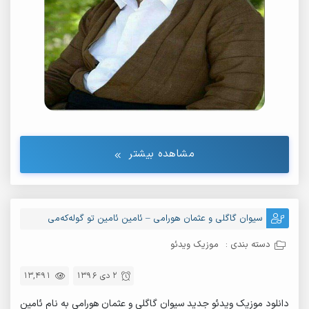
مشاهده بیشتر
سیوان گاگلی و عثمان هورامی – ئامین ئامین تو گوله‌که‌می
دسته بندی :
موزیک ویدئو
2 دی 1396
13,491
دانلود موزیک ویدئو جدید سیوان گاگلی و عثمان هورامی به نام ئامین