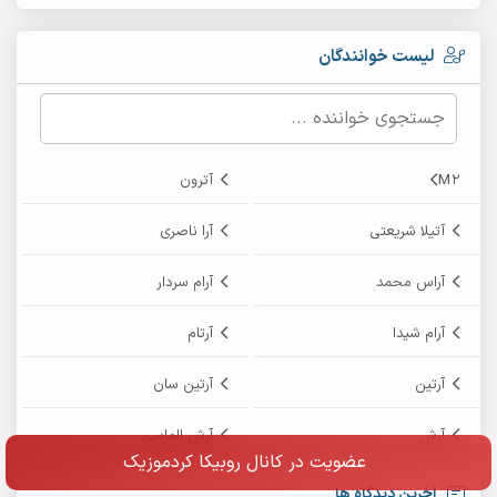
لیست خوانندگان
M2
آترون
آتیلا شریعتی
آرا ناصری
آراس محمد
آرام سردار
آرام شیدا
آرتام
آرتین
آرتین سان
آرش
آرش الماسی
عضویت در کانال روبیکا کردموزیک
آرش امامی
آرش پایایی
آخرین دیدگاه ها