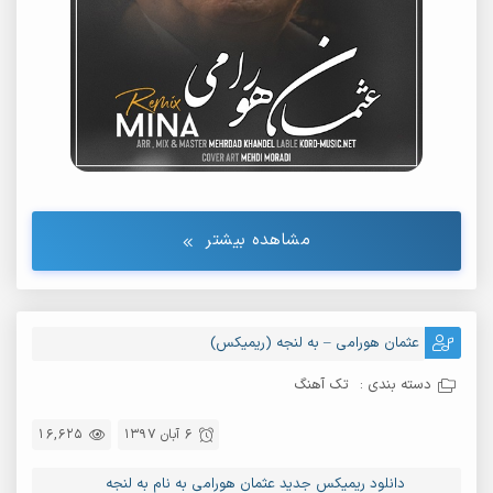
مشاهده بیشتر
عثمان هورامی – به لنجه (ریمیکس)
دسته بندی :
تک آهنگ
6 آبان 1397
16,625
دانلود ریمیکس جدید عثمان هورامی به نام به لنجه