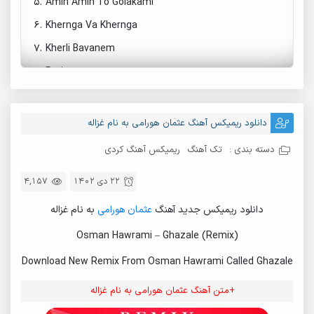
5.
Amin Amin To Golakami
6.
Khernga Va Khernga
7.
Kherli Bavanem
8.
Pari
9.
Alak (Remix)
10.
Dele Giyan
دانلود ریمیکس آهنگ عثمان هورامی به نام غزاله
11.
Sia Chamana
دسته بندی :
تک آهنگ
ریمیکس آهنگ کردی
12.
Sowza Giyan
22 دی 1402
4,157
13.
Ghazalaw Ghazala
دانلود ریمیکس جدید آهنگ
عثمان هورامی
به نام غزاله
14.
Janga
15.
Amroo Azizem
Osman Hawrami – Ghazale (Remix)
16.
Kerman Kermana
Download New Remix From Osman Hawrami Called Ghazale
17.
Amena Giyan
+متن آهنگ عثمان هورامی به نام غزاله
18.
Ar Ho Leili