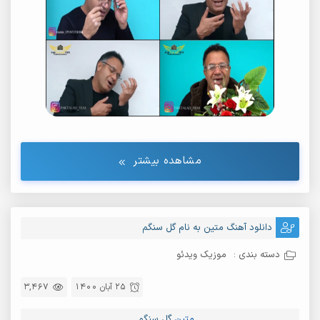
مشاهده بیشتر
دانلود آهنگ متین به نام گل سنگم
دسته بندی :
موزیک ویدئو
25 آبان 1400
3,467
متین
گل سنگم