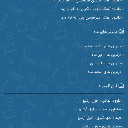
دانلود آهنگ حسین صفامنش به نام گلریزان
ابی حسینی
احسان آزادی
دانلود آهنگ شهاب ملکیان به نام تو زرد
دانلود آهنگ امیرحسین پیری به نام درد
احسان آیینفر
احسان اصغری
برترین‌های ماه
احسان امیدوار
احسان ایوتوندی
احسان حیدری
احسان دریادل
برترین های منتشر شده
برترین ها – تیر ماه
احسان رمضانی
احسان علیانی
برترین ها – فروردین
احسان کریمی
برترین های اسفند ماه
احسان کمری
احسان مرادیان
احمد اسلامی
فول آلبوم ها
احمد بیرانوند
احمد رستمی
داوود ایمانی – فول آرشیو
سامان حسینی – فول آرشیو
احمد صحراییان
احمد مرادیان
فرهاد جهانگیری – فول آرشیو
احمد نازدار
احمد نوریان
مجید عزیزی – فول آرشیو