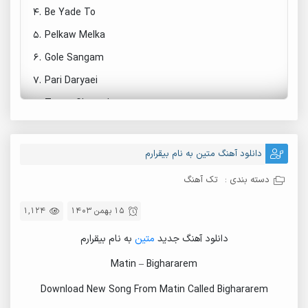
4.
Be Yade To
5.
Pelkaw Melka
6.
Gole Sangam
7.
Pari Daryaei
8.
Tange Ghoroub
9.
Va Dakhe Zhen
10.
Interview
دانلود آهنگ متین به نام بیقرارم
11.
Matin - Interview
دسته بندی :
تک آهنگ
12.
Khanem Gol
15 بهمن 1403
1,124
دانلود آهنگ جدید
متین
به نام بیقرارم
Matin – Bighararem
Download New Song From Matin Called Bighararem