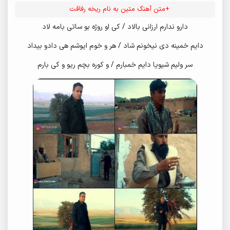
+متن آهنگ متین به نام ریخه رفاقت
دارو ندارم ارزانی بالاد / کی او روژه بو ساتی بامه لاد
دایم خمینه دی نیخونم شاد / هر و خوم ایوشم هی دادو بیداد
سر ولیم شیویا دایم خمبارم / و کوره بچم ریو و کی بارم