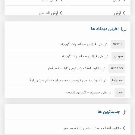
آرش
آرش الماسی
آرش امامی
آرش پایایی
آخرین دیدگاه ها
آرش دی جی 2
آرش زین الدینی
soma
در
علی فرزامی – دلم ارات گریایه
آرش عثمان
آرش غریب
سومی
در
علی فرزامی – دلم ارات گریایه
Arezoo
آرش مبهم
در
دانلود آهنگ رضا کرمی تارا به نام قمار
آرش مستشیری
امیررضا
در
دانلود مداحی کاوه صیدمحمدیان به نام سردار باوفا
آرش مهرابی
آرش نظری
امیر
در
علی حصاری – شیرین شمامه
آرشام
آرکا
آرکاداش
آرمان بیرانوند
جدیدترین ها
آرمان دی ال
آرمان عثمانی
دانلود آهنگ حامد الماسی به نام محضر