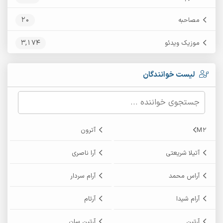
20
مصاحبه
3,174
موزیک ویدئو
لیست خوانندگان
M2
آترون
آتیلا شریعتی
آرا ناصری
آراس محمد
آرام سردار
آرام شیدا
آرتام
آرتین
آرتین سان