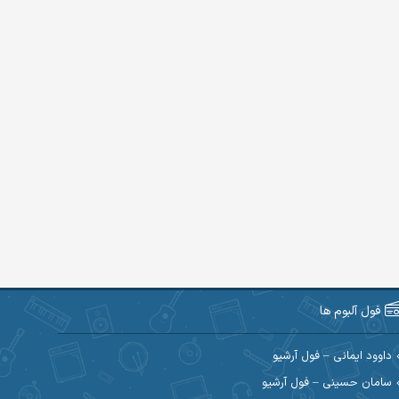
فول آلبوم ها
داوود ایمانی – فول آرشیو
سامان حسینی – فول آرشیو