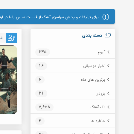
برای تبلیغات و پخش سراسری آهنگ از قسمت تماس باما در ارتب
دسته بندی
دا
245
آلبوم
16
اخبار موسیقی
4
برترین های ماه
21
بزودی
7,658
تک آهنگ
4
خاطره ها