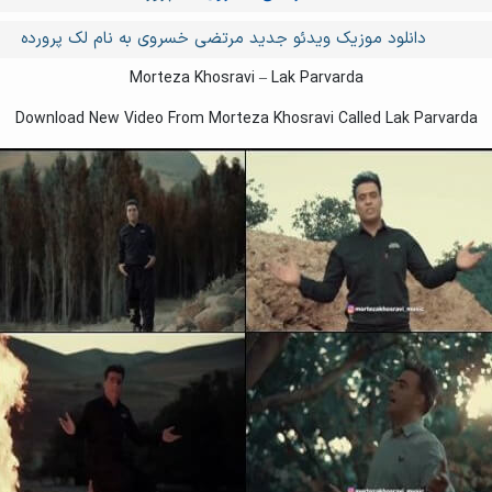
دانلود موزیک ویدئو جدید مرتضی خسروی به نام لک پرورده
Morteza Khosravi – Lak Parvarda
Download New Video From Morteza Khosravi Called Lak Parvarda