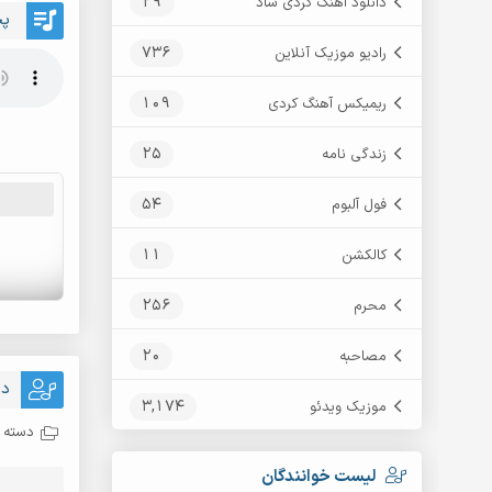
29
دانلود آهنگ کردی شاد
پخ
736
رادیو موزیک آنلاین
109
ریمیکس آهنگ کردی
25
زندگی نامه
54
فول آلبوم
11
کالکشن
256
محرم
20
مصاحبه
دا
3,174
موزیک ویدئو
دسته ب
لیست خوانندگان