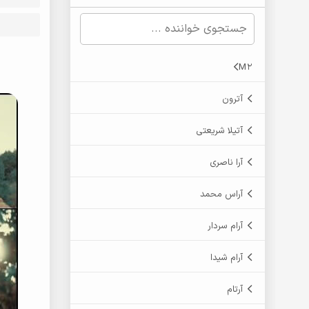
M2
آترون
آتیلا شریعتی
آرا ناصری
آراس محمد
آرام سردار
آرام شیدا
آرتام