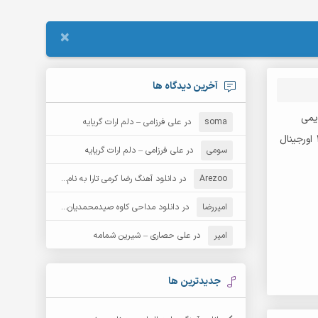
×
آخرین دیدگاه ها
یمی
soma
در
علی فرزامی – دلم ارات گریایه
سومی
در
علی فرزامی – دلم ارات گریایه
Arezoo
در
دانلود آهنگ رضا کرمی تارا به نام قمار
امیررضا
در
دانلود مداحی کاوه صیدمحمدیان به نام سردار باوفا
امیر
در
علی حصاری – شیرین شمامه
جدیدترین ها