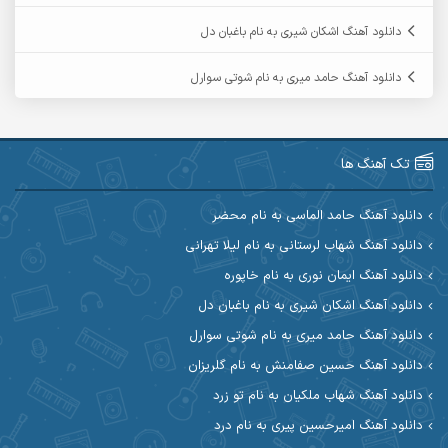
آرمین حشمتی
آرمین سبزواری
دانلود آهنگ اشکان شیری به نام باغبان دل
آرمین گراوندی
آرمین مرشدی
دانلود آهنگ حامد میری به نام شوتی سوارل
آریا اسماعیلی
آریاس جوان
آرین صیادی
آرین طاهری
تک آهنگ ها
آرین مریدی
آکوان
دانلود آهنگ حامد الماسی به نام محضر
دانلود آهنگ شهاب لرستانی به نام لیلا تهرانی
آوات بوکانی
آوات یگانه
دانلود آهنگ ایمان نوری به نام خاپوره
آیت احمدنژاد
آیهان
دانلود آهنگ اشکان شیری به نام باغبان دل
دانلود آهنگ حامد میری به نام شوتی سوارل
ابراهیم شمس
ابوالحسن جاویدان
دانلود آهنگ حسین صفامنش به نام گلریزان
ابی حسینی
احسان آزادی
دانلود آهنگ شهاب ملکیان به نام تو زرد
دانلود آهنگ امیرحسین پیری به نام درد
احسان آیینفر
احسان اصغری