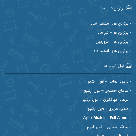
برترین‌های ماه
احسان امیدوار
احسان ایوتوندی
احسان حیدری
احسان دریادل
برترین های منتشر شده
برترین ها – تیر ماه
احسان رمضانی
احسان علیانی
برترین ها – فروردین
احسان کریمی
برترین های اسفند ماه
احسان کمری
احسان مرادیان
احمد اسلامی
فول آلبوم ها
احمد بیرانوند
احمد رستمی
داوود ایمانی – فول آرشیو
سامان حسینی – فول آرشیو
احمد صحراییان
احمد مرادیان
فرهاد جهانگیری – فول آرشیو
احمد نازدار
احمد نوریان
مجید عزیزی – فول آرشیو
Ayub Ghaleh – Full Album
احمدرضا امرایی
ادریس
یدالله رحمانی – فول آلبوم
ارسلان منصوری
ارسی بند