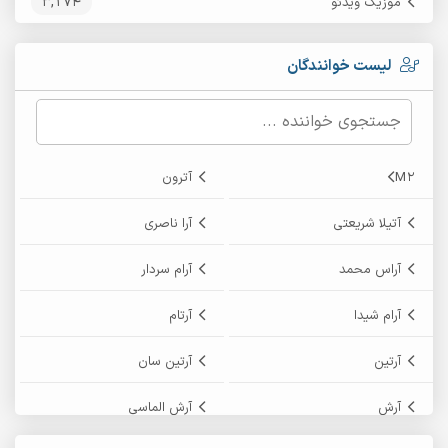
3,174
موزیک ویدئو
لیست خوانندگان
M2
آترون
آتیلا شریعتی
آرا ناصری
آراس محمد
آرام سردار
آرام شیدا
آرتام
آرتین
آرتین سان
آرش
آرش الماسی