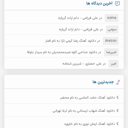
آرش امامی
آرش پایایی
آخرین دیدگاه ها
آرش دی جی 2
آرش زین الدینی
soma
در
علی فرزامی – دلم ارات گریایه
آرش عثمان
آرش غریب
سومی
در
علی فرزامی – دلم ارات گریایه
Arezoo
آرش مبهم
در
دانلود آهنگ رضا کرمی تارا به نام قمار
آرش مستشیری
امیررضا
در
دانلود مداحی کاوه صیدمحمدیان به نام سردار باوفا
آرش مهرابی
آرش نظری
امیر
در
علی حصاری – شیرین شمامه
آرشام
آرکا
آرکاداش
آرمان بیرانوند
جدیدترین ها
آرمان دی ال
آرمان عثمانی
دانلود آهنگ حامد الماسی به نام محضر
آرمان فرامرزی
آرمان نظری
دانلود آهنگ شهاب لرستانی به نام لیلا تهرانی
آرمین ابدالی
آرمین برمایه
دانلود آهنگ ایمان نوری به نام خاپوره