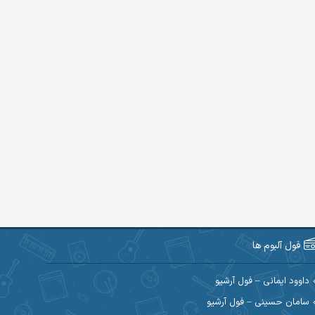
فول آلبوم ها
داوود ایمانی – فول آرشیو
سامان حسینی – فول آرشیو