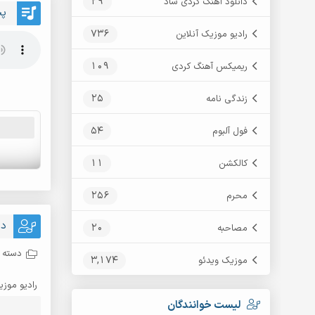
29
دانلود آهنگ کردی شاد
پخ
736
رادیو موزیک آنلاین
109
ریمیکس آهنگ کردی
25
زندگی نامه
54
فول آلبوم
11
کالکشن
256
محرم
دا
20
مصاحبه
دسته ب
3,174
موزیک ویدئو
رادیو موزی
لیست خوانندگان