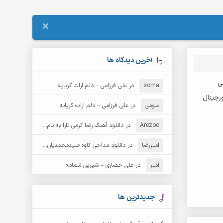
×
آخرین دیدگاه ها
ی
soma
در
علی فرزامی – دلم ارات گریایه
سومی
در
علی فرزامی – دلم ارات گریایه
Arezoo
در
دانلود آهنگ رضا کرمی تارا به نام قمار
امیررضا
در
دانلود مداحی کاوه صیدمحمدیان به نام سردار باوفا
امیر
در
علی حصاری – شیرین شمامه
جدیدترین ها