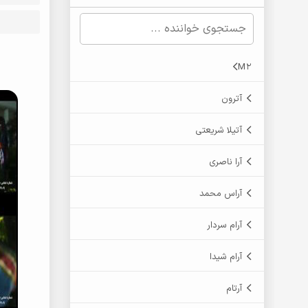
M2
آترون
آتیلا شریعتی
آرا ناصری
آراس محمد
آرام سردار
آرام شیدا
آرتام