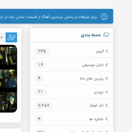
برای تبلیغات و پخش سراسری آهنگ از قسمت تماس باما در ارتب
دسته بندی
دا
245
آلبوم
16
اخبار موسیقی
4
برترین های ماه
21
بزودی
7,658
تک آهنگ
4
خاطره ها