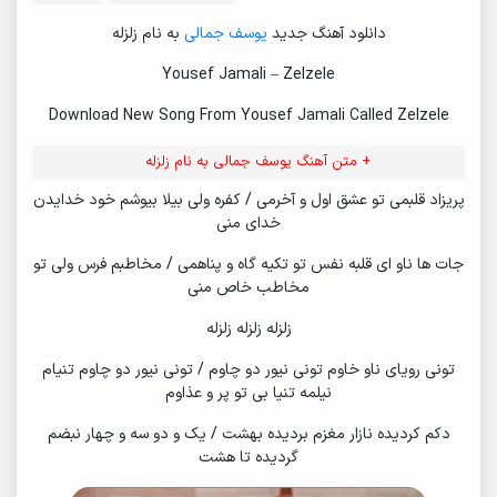
دانلود آهنگ جدید
یوسف جمالی
به نام زلزله
Yousef Jamali – Zelzele
Download New Song From Yousef Jamali Called Zelzele
+ متن آهنگ یوسف جمالی به نام زلزله
پریزاد قلبمی تو عشق اول و آخرمی / کفره ولی بیلا بیوشم خود خدایدن
خدای منی
جات ها ناو ای قلبه نفس تو تکیه گاه و پناهمی / مخاطبم فرس ولی تو
مخاطب خاص منی
زلزله زلزله زلزله
تونی رویای ناو خاوم تونی نیور دو چاوم / تونی نیور دو چاوم تنیام
نیلمه تنیا بی تو پر و عذاوم
دکم کردیده نازار مغزم بردیده بهشت / یک و دو سه و چهار نبضم
گردیده تا هشت