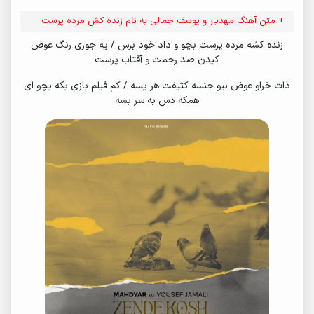
+ متن آهنگ مهدیار و یوسف جمالی به نام زنده کش مرده پرست
زنده کشه مرده پرست بچو و داد خود برس / یه جوری رنگ عوض
کیدن صد رحمت و آفتاب پرست
ذات خراو عوض نیو جنسه کثیفت هر یسه / کم فیلم بازی بکه بچو ای
همکه دس به سر بسه