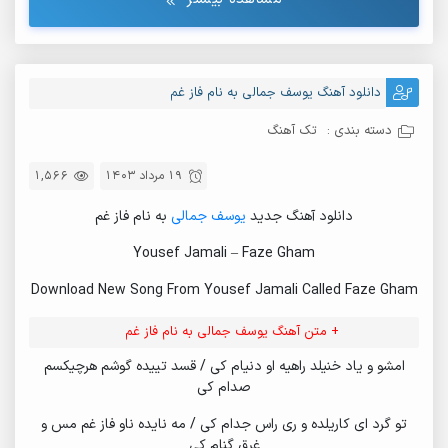
33.
Az Avalesh Migofti
34.
Tadaei 2
دانلود آهنگ یوسف جمالی به نام فاز غم
35.
Nemigzareh
36.
Tadaei
دسته بندی :
تک آهنگ
37.
Bi To
19 مرداد 1403
1,566
38.
Bera
دانلود آهنگ جدید
یوسف جمالی
به نام فاز غم
39.
Farmanrava
Yousef Jamali – Faze Gham
Download New Song From Yousef Jamali Called Faze Gham
+ متن آهنگ یوسف جمالی به نام فاز غم
امشو و یاد خنیلد راهیه او دنیام کی / قسد تییده گوشم هرچیکسم
صدام کی
تو گرد ای کاریلده و ری راس جدام کی / مه نایده ناو فاز غم مس و
غرق گنام کی