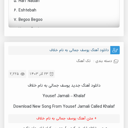
5.
Harf Nadari
6.
Eshtebah
7.
Begoo Begoo
8.
Havas Bazi
9.
Zelzele
10.
Kook
دانلود آهنگ یوسف جمالی به نام خلاف
11.
Dajjal
دسته بندی :
تک آهنگ
12.
Zanem Zanem
23 آذر 1403
2,225
13.
Zende Koshe Morde Parast
دانلود آهنگ جدید یوسف جمالی به نام خلاف
14.
Piremard
15.
Nardeban (Remix)
Yousef Jamali – Khalaf
16.
Dashte Setizah
Download New Song From Yousef Jamali Called Khalaf
17.
Nardeban
+ متن آهنگ یوسف جمالی به نام خلاف
18.
Jayezol Khata