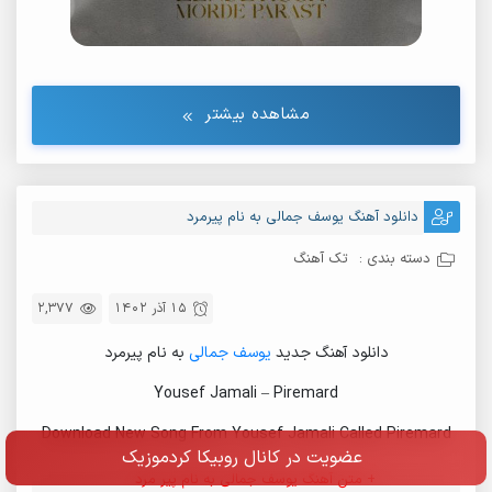
مشاهده بیشتر
دانلود آهنگ یوسف جمالی به نام پیرمرد
دسته بندی :
تک آهنگ
15 آذر 1402
2,377
دانلود آهنگ جدید
یوسف جمالی
به نام پیرمرد
Yousef Jamali – Piremard
Download New Song From Yousef Jamali Called Piremard
عضویت در کانال روبیکا کردموزیک
+ متن آهنگ یوسف جمالی به نام پیر مرد