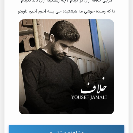
هرچی خلافه ارای تو کردم / چه ریسکیله ارای دلد نکردم
19.
Zip
تا که رسیده خوشی مه هیشتیده جی یسه آخرم آخری ناوردو
20.
Eshghe Penhan (Remix)
21.
Balabarz
22.
Eshghe Penhan
23.
Kalafam (Remix)
24.
Delbakhtegi
25.
Tange Delam
26.
Kalafam
27.
Setam
28.
Mane Sadeh
29.
Tadaei 3 (Remix)
30.
Tadaei 3
31.
Virana Halem
مشاهده بیشتر
Zalem
32.