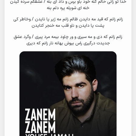
خدا تو زانی حالم گنه خود باو برس و داد ای بنه / عشقگم سرده کیدن
خنه ای شویله پره دلم بنه
زانم زانم که قید مه دایدن ظالم زانم مه ژیر پا نایدن / وخاطر کی
پشت پا دایدن و ناو قلب مه خنجر کتایدن
زانم زانم که دی و مه سیری و ور چاود بیمه مرد پیری / وگرد عشق
جدیدت درگیری راس بیوش بهانه نار زانم که دیری