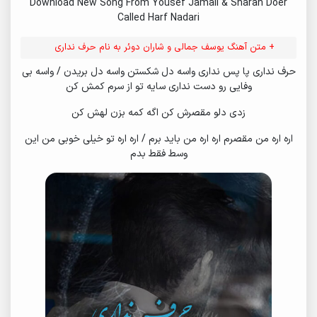
Download New Song From Yousef Jamali & Sharan Doer
Called Harf Nadari
+ متن آهنگ یوسف جمالی و شاران دوئر به نام حرف نداری
حرف نداری پا پس نداری واسه دل شکستن واسه دل بریدن / واسه بی
وفایی رو دست نداری سایه تو از سرم کمش کن
زدی دلو مقصرش کن اگه کمه بزن لهش کن
اره اره من مقصرم اره اره من باید برم / اره اره تو خیلی خوبی من این
وسط فقط بدم