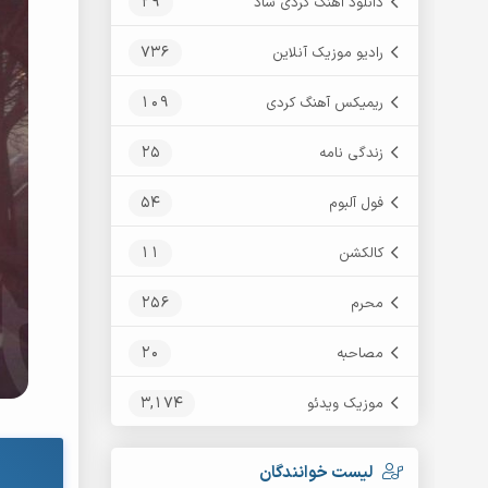
29
دانلود آهنگ کردی شاد
736
رادیو موزیک آنلاین
109
ریمیکس آهنگ کردی
25
زندگی نامه
54
فول آلبوم
11
کالکشن
256
محرم
20
مصاحبه
3,174
موزیک ویدئو
لیست خوانندگان