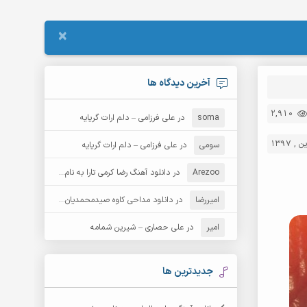
×
آخرین دیدگاه ها
2,910
soma
در
علی فرزامی – دلم ارات گریایه
سومی
در
علی فرزامی – دلم ارات گریایه
Arezoo
در
دانلود آهنگ رضا کرمی تارا به نام قمار
امیررضا
در
دانلود مداحی کاوه صیدمحمدیان به نام سردار باوفا
امیر
در
علی حصاری – شیرین شمامه
جدیدترین ها