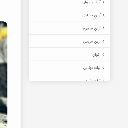
آریاس جوان
آرین صیادی
آرین طاهری
آرین مریدی
آکوان
آوات بوکانی
آوات یگانه
آیت احمدنژاد
آیهان
ابراهیم شمس