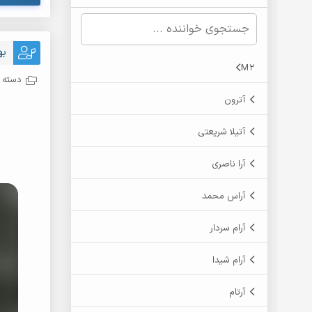
به
M2
دسته ب
آترون
آتیلا شریعتی
آرا ناصری
آراس محمد
آرام سردار
آرام شیدا
آرتام