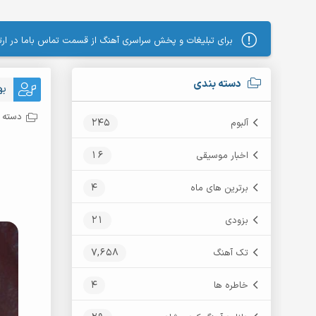
برای تبلیغات و پخش سراسری آهنگ از قسمت تماس باما در ارتب
دسته بندی
به
دسته ب
245
آلبوم
16
اخبار موسیقی
4
برترین های ماه
21
بزودی
7,658
تک آهنگ
4
خاطره ها