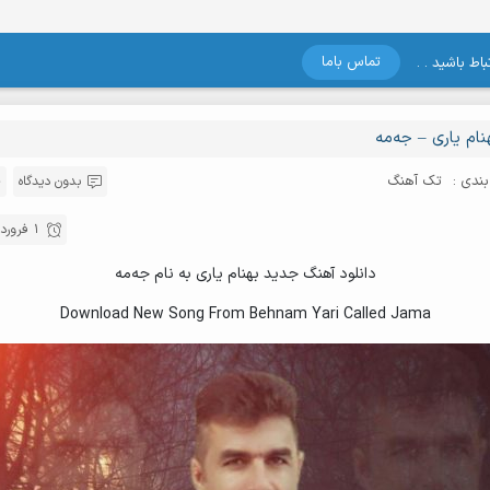
تماس باما
اط باشید . .
نام یاری – جه‌مه
ندی :
تک آهنگ
بدون دیدگاه
1 فروردین , 1397
دانلود آهنگ جدید بهنام یاری به نام جه‌مه
Download New Song From Behnam Yari Called Jama