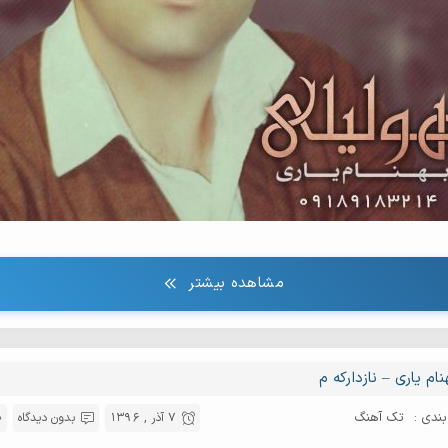
مشاهده بیشتر
نام یاری – نازدارکه م
ندی :
تک آهنگ
7 آذر , 1396
بدون دیدگاه