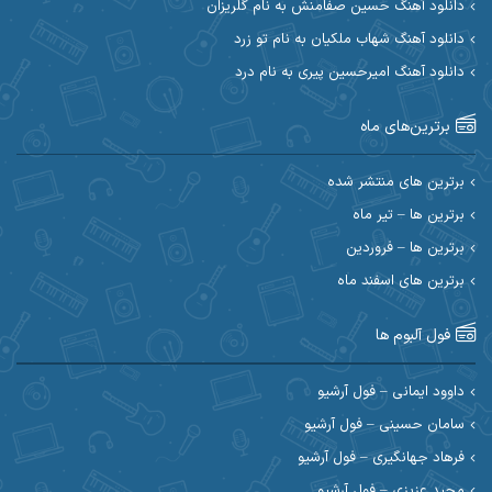
دانلود آهنگ حسین صفامنش به نام گلریزان
ابی حسینی
احسان آزادی
دانلود آهنگ شهاب ملکیان به نام تو زرد
دانلود آهنگ امیرحسین پیری به نام درد
احسان آیینفر
احسان اصغری
برترین‌های ماه
احسان امیدوار
احسان ایوتوندی
احسان حیدری
احسان دریادل
برترین های منتشر شده
برترین ها – تیر ماه
احسان رمضانی
احسان علیانی
برترین ها – فروردین
احسان کریمی
برترین های اسفند ماه
احسان کمری
احسان مرادیان
احمد اسلامی
فول آلبوم ها
احمد بیرانوند
احمد رستمی
داوود ایمانی – فول آرشیو
سامان حسینی – فول آرشیو
احمد صحراییان
احمد مرادیان
فرهاد جهانگیری – فول آرشیو
احمد نازدار
احمد نوریان
مجید عزیزی – فول آرشیو