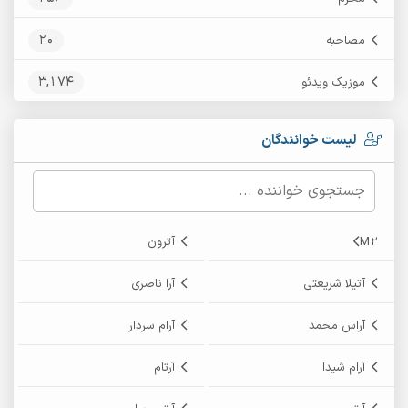
20
مصاحبه
3,174
موزیک ویدئو
لیست خوانندگان
M2
آترون
آتیلا شریعتی
آرا ناصری
آراس محمد
آرام سردار
آرام شیدا
آرتام