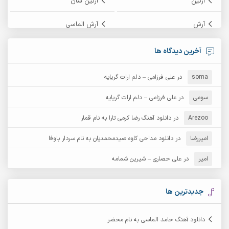
آرتین
آرتین سان
آرش
آرش الماسی
آرش امامی
آرش پایایی
آخرین دیدگاه ها
آرش دی جی 2
آرش زین الدینی
soma
در
علی فرزامی – دلم ارات گریایه
آرش عثمان
آرش غریب
سومی
در
علی فرزامی – دلم ارات گریایه
Arezoo
آرش مبهم
در
دانلود آهنگ رضا کرمی تارا به نام قمار
آرش مستشیری
امیررضا
در
دانلود مداحی کاوه صیدمحمدیان به نام سردار باوفا
آرش مهرابی
آرش نظری
امیر
در
علی حصاری – شیرین شمامه
آرشام
آرکا
آرکاداش
آرمان بیرانوند
جدیدترین ها
آرمان دی ال
آرمان عثمانی
دانلود آهنگ حامد الماسی به نام محضر