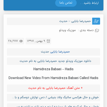
تماس باما
ارتباط باشید . .
حمیدرضا بابایی – حدیث
دسته بندی :
موزیک ویدئو
9 بهمن , 1397
28,277
حمیدرضا بابایی
حدیث
دانلود موزیک ویدئو جدید حمیدرضا بابایی به نام حدیث
Hamidreza Babaei – Hadis
Download New Video From Hamidreza Babaei Called Hadis
+ متن آهنگ حمیدرضا بابایی به نام حدیث
خوش و حال هرکسی ساتیگ ولاد بنیشی / دس نوازش دوسگم و بان سرد بکیشی
خوش و حال او کسه هاو راز بسترده / دم و دم نازی و نازدو یه سر مسده