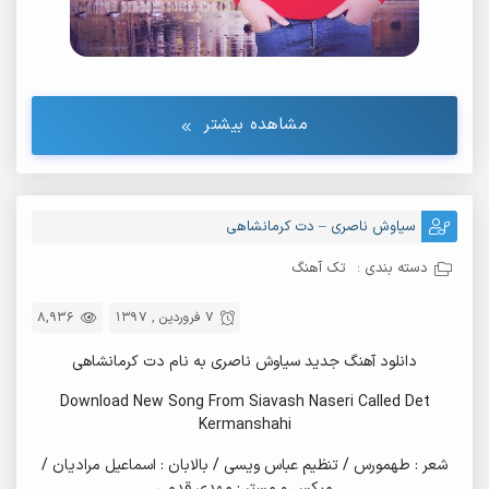
مشاهده بیشتر
سیاوش ناصری – دت کرمانشاهی
دسته بندی :
تک آهنگ
7 فروردین , 1397
8,936
دانلود آهنگ جدید سیاوش ناصری به نام دت کرمانشاهی
Download New Song From Siavash Naseri Called Det
Kermanshahi
شعر : طهمورس / تنظیم عباس ویسى / بالابان : اسماعیل مرادیان /
میکس و مستر : مهدى قدمى