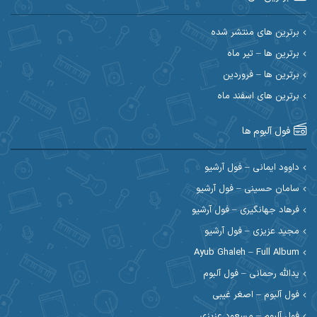
احسان حیدری
احسان دریادل
برترین های منتشر شده
برترین ها – تیر ماه
احسان رمضانی
احسان علیانی
برترین ها – فروردین
احسان کریمی
برترین های اسفند ماه
احسان کمری
احسان مرادیان
احمد اسلامی
فول آلبوم ها
احمد بیرانوند
احمد رستمی
داوود ایمانی – فول آرشیو
سامان حسینی – فول آرشیو
احمد صحراییان
احمد مرادیان
فرهاد جهانگیری – فول آرشیو
احمد نازدار
احمد نوریان
مجید عزیزی – فول آرشیو
Ayub Ghaleh – Full Album
احمدرضا امرایی
ادریس
یدالله رحمانی – فول آلبوم
ارسلان منصوری
ارسی بند
فول آلبوم – اصغر غیبی
فول آلبوم – مسعود عزیزی