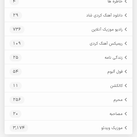
4
خاطره ها
29
دانلود آهنگ کردی شاد
736
رادیو موزیک آنلاین
109
ریمیکس آهنگ کردی
25
زندگی نامه
54
فول آلبوم
11
کالکشن
256
محرم
20
مصاحبه
3,174
موزیک ویدئو