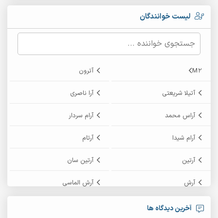
لیست خوانندگان
M2
آترون
آتیلا شریعتی
آرا ناصری
آراس محمد
آرام سردار
آرام شیدا
آرتام
آرتین
آرتین سان
آرش
آرش الماسی
آرش امامی
آرش پایایی
آخرین دیدگاه ها