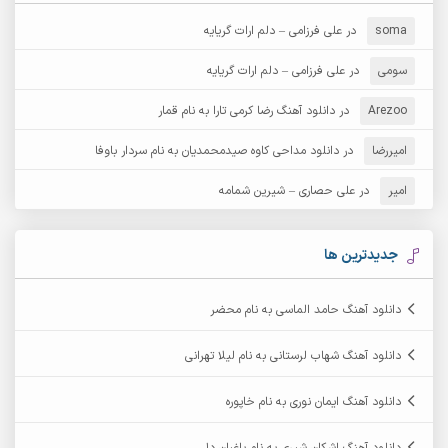
آرش دی جی 2
آرش زین الدینی
soma
در
علی فرزامی – دلم ارات گریایه
آرش عثمان
آرش غریب
سومی
در
علی فرزامی – دلم ارات گریایه
Arezoo
آرش مبهم
در
دانلود آهنگ رضا کرمی تارا به نام قمار
آرش مستشیری
امیررضا
در
دانلود مداحی کاوه صیدمحمدیان به نام سردار باوفا
آرش مهرابی
آرش نظری
امیر
در
علی حصاری – شیرین شمامه
آرشام
آرکا
آرکاداش
آرمان بیرانوند
جدیدترین ها
آرمان دی ال
آرمان عثمانی
دانلود آهنگ حامد الماسی به نام محضر
آرمان فرامرزی
آرمان نظری
دانلود آهنگ شهاب لرستانی به نام لیلا تهرانی
آرمین ابدالی
آرمین برمایه
دانلود آهنگ ایمان نوری به نام خاپوره
آرمین حشمتی
آرمین سبزواری