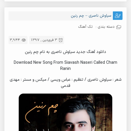
سیاوش ناصری – چم رنین
دسته بندی :
تک آهنگ
3 فروردین , 1397
3,944
دانلود آهنگ جدید سیاوش ناصری به نام چم رنین
Download New Song From Siavash Naseri Called Cham
Ranin
شعر : سیاوش ناصری / تنظیم : عباس ویسی / میکس و مستر : مهدى
قدمى