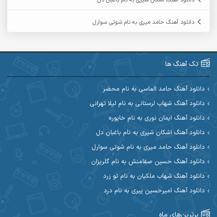
دانلود آهنگ اشکان شیری به نام باغبان دل
آرمین گراوندی
آرمین مرشدی
دانلود آهنگ حامد میری به نام شوتی سوارل
آریا اسماعیلی
آریاس جوان
آرین صیادی
آرین طاهری
تک آهنگ ها
آرین مریدی
آکوان
دانلود آهنگ حامد الماسی به نام محضر
دانلود آهنگ شهاب لرستانی به نام لیلا تهرانی
آوات بوکانی
آوات یگانه
دانلود آهنگ ایمان نوری به نام خاپوره
آیت احمدنژاد
آیهان
دانلود آهنگ اشکان شیری به نام باغبان دل
دانلود آهنگ حامد میری به نام شوتی سوارل
ابراهیم شمس
ابوالحسن جاویدان
دانلود آهنگ حسین صفامنش به نام گلریزان
ابی حسینی
احسان آزادی
دانلود آهنگ شهاب ملکیان به نام تو زرد
دانلود آهنگ امیرحسین پیری به نام درد
احسان آیینفر
احسان اصغری
برترین‌های ماه
احسان امیدوار
احسان ایوتوندی