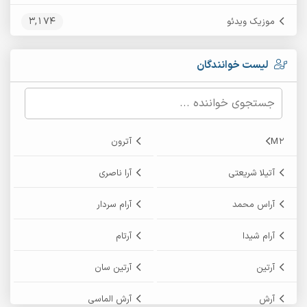
3,174
موزیک ویدئو
لیست خوانندگان
M2
آترون
آتیلا شریعتی
آرا ناصری
آراس محمد
آرام سردار
آرام شیدا
آرتام
آرتین
آرتین سان
آرش
آرش الماسی