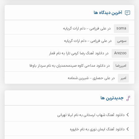
آرش امامی
آرش پایایی
آخرین دیدگاه ها
آرش دی جی 2
آرش زین الدینی
soma
در
علی فرزامی – دلم ارات گریایه
آرش عثمان
آرش غریب
سومی
در
علی فرزامی – دلم ارات گریایه
Arezoo
آرش مبهم
در
دانلود آهنگ رضا کرمی تارا به نام قمار
آرش مستشیری
امیررضا
در
دانلود مداحی کاوه صیدمحمدیان به نام سردار باوفا
آرش مهرابی
آرش نظری
امیر
در
علی حصاری – شیرین شمامه
آرشام
آرکا
آرکاداش
آرمان بیرانوند
جدیدترین ها
آرمان دی ال
آرمان عثمانی
دانلود آهنگ شهاب لرستانی به نام لیلا تهرانی
آرمان فرامرزی
آرمان نظری
دانلود آهنگ ایمان نوری به نام خاپوره