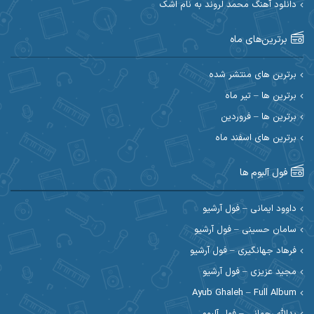
دانلود آهنگ محمد لروند به نام اشک
احسان آیینفر
احسان اصغری
برترین‌های ماه
احسان امیدوار
احسان ایوتوندی
احسان حیدری
احسان دریادل
برترین های منتشر شده
برترین ها – تیر ماه
احسان رمضانی
احسان علیانی
برترین ها – فروردین
احسان کریمی
برترین های اسفند ماه
احسان کمری
احسان مرادیان
احمد اسلامی
فول آلبوم ها
احمد بیرانوند
احمد رستمی
داوود ایمانی – فول آرشیو
سامان حسینی – فول آرشیو
احمد صحراییان
احمد مرادیان
فرهاد جهانگیری – فول آرشیو
احمد نازدار
احمد نوریان
مجید عزیزی – فول آرشیو
Ayub Ghaleh – Full Album
احمدرضا امرایی
ادریس
یدالله رحمانی – فول آلبوم