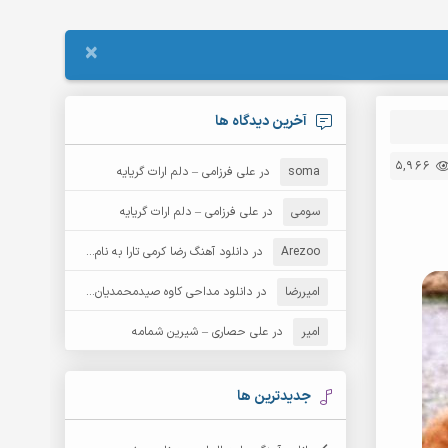
×
آخرین دیدگاه ها
5,966
soma
در
علی فرزامی – دلم ارات گریایه
سومی
در
علی فرزامی – دلم ارات گریایه
Arezoo
در
دانلود آهنگ رضا کرمی تارا به نام قمار
امیررضا
در
دانلود مداحی کاوه صیدمحمدیان به نام سردار باوفا
امیر
در
علی حصاری – شیرین شمامه
جدیدترین ها