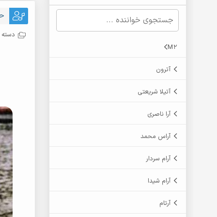
حس
دسته ب
M2
آترون
آتیلا شریعتی
آرا ناصری
آراس محمد
آرام سردار
آرام شیدا
آرتام