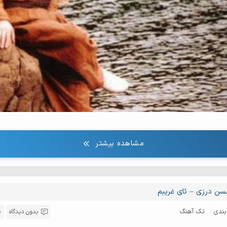
مشاهده بیشتر
ن درزی – ئای غریبم
ندی :
تک آهنگ
بدون دیدگاه