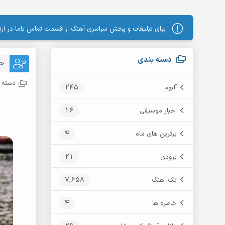
برای تبلیغات و پخش سراسری آهنگ از قسمت تماس باما در ارتب
دسته بندی
حس
دسته ب
245
آلبوم
16
اخبار موسیقی
4
برترین های ماه
21
بزودی
7,658
تک آهنگ
4
خاطره ها