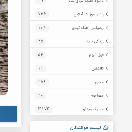
29
دانلود آهنگ کردی شاد
736
رادیو موزیک آنلاین
109
ریمیکس آهنگ کردی
25
زندگی نامه
54
فول آلبوم
11
کالکشن
256
محرم
20
مصاحبه
3,174
موزیک ویدئو
لیست خوانندگان