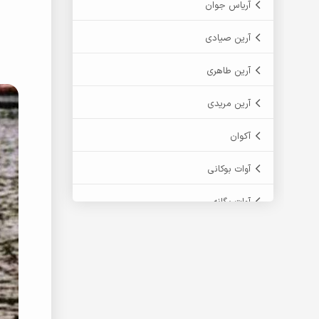
آریاس جوان
آرین صیادی
آرین طاهری
آرین مریدی
آکوان
آوات بوکانی
آوات یگانه
آیت احمدنژاد
آیهان
ابراهیم شمس