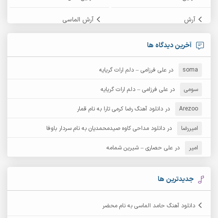
آرش
آرش الماسی
آرش امامی
آرش پایایی
آخرین دیدگاه ها
آرش دی جی 2
آرش زین الدینی
soma
در
علی فرزامی – دلم ارات گریایه
آرش عثمان
آرش غریب
سومی
در
علی فرزامی – دلم ارات گریایه
Arezoo
آرش مبهم
در
دانلود آهنگ رضا کرمی تارا به نام قمار
آرش مستشیری
امیررضا
در
دانلود مداحی کاوه صیدمحمدیان به نام سردار باوفا
آرش مهرابی
آرش نظری
امیر
در
علی حصاری – شیرین شمامه
آرشام
آرکا
آرکاداش
آرمان بیرانوند
جدیدترین ها
آرمان دی ال
آرمان عثمانی
دانلود آهنگ حامد الماسی به نام محضر