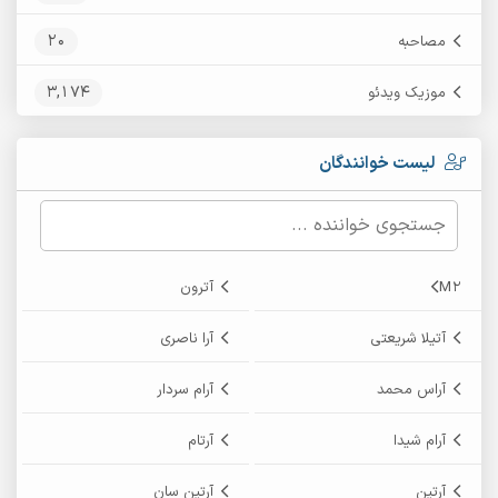
20
مصاحبه
3,174
موزیک ویدئو
لیست خوانندگان
M2
آترون
آتیلا شریعتی
آرا ناصری
آراس محمد
آرام سردار
آرام شیدا
آرتام
آرتین
آرتین سان