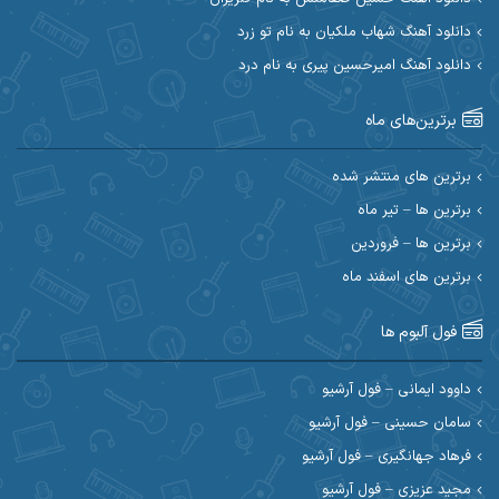
ابی حسینی
احسان آزادی
دانلود آهنگ شهاب ملکیان به نام تو زرد
دانلود آهنگ امیرحسین پیری به نام درد
احسان آیینفر
احسان اصغری
برترین‌های ماه
احسان امیدوار
احسان ایوتوندی
احسان حیدری
احسان دریادل
برترین های منتشر شده
برترین ها – تیر ماه
احسان رمضانی
احسان علیانی
برترین ها – فروردین
احسان کریمی
برترین های اسفند ماه
احسان کمری
احسان مرادیان
احمد اسلامی
فول آلبوم ها
احمد بیرانوند
احمد رستمی
داوود ایمانی – فول آرشیو
سامان حسینی – فول آرشیو
احمد صحراییان
احمد مرادیان
فرهاد جهانگیری – فول آرشیو
احمد نازدار
احمد نوریان
مجید عزیزی – فول آرشیو