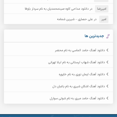
امیررضا
در
دانلود مداحی کاوه صیدمحمدیان به نام سردار باوفا
آرش مهرابی
آرش نظری
امیر
در
علی حصاری – شیرین شمامه
آرشام
آرکا
آرکاداش
آرمان بیرانوند
جدیدترین ها
آرمان دی ال
آرمان عثمانی
دانلود آهنگ حامد الماسی به نام محضر
آرمان فرامرزی
آرمان نظری
دانلود آهنگ شهاب لرستانی به نام لیلا تهرانی
آرمین ابدالی
آرمین برمایه
دانلود آهنگ ایمان نوری به نام خاپوره
آرمین حشمتی
آرمین سبزواری
دانلود آهنگ اشکان شیری به نام باغبان دل
آرمین گراوندی
آرمین مرشدی
دانلود آهنگ حامد میری به نام شوتی سوارل
آریا اسماعیلی
آریاس جوان