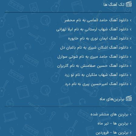
آرین صیادی
آرین طاهری
تک آهنگ ها
آرین مریدی
آکوان
دانلود آهنگ حامد الماسی به نام محضر
دانلود آهنگ شهاب لرستانی به نام لیلا تهرانی
آوات بوکانی
آوات یگانه
دانلود آهنگ ایمان نوری به نام خاپوره
آیت احمدنژاد
آیهان
دانلود آهنگ اشکان شیری به نام باغبان دل
دانلود آهنگ حامد میری به نام شوتی سوارل
ابراهیم شمس
ابوالحسن جاویدان
دانلود آهنگ حسین صفامنش به نام گلریزان
ابی حسینی
احسان آزادی
دانلود آهنگ شهاب ملکیان به نام تو زرد
دانلود آهنگ امیرحسین پیری به نام درد
احسان آیینفر
احسان اصغری
برترین‌های ماه
احسان امیدوار
احسان ایوتوندی
احسان حیدری
احسان دریادل
برترین های منتشر شده
برترین ها – تیر ماه
احسان رمضانی
احسان علیانی
برترین ها – فروردین