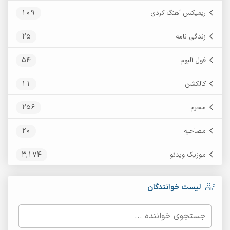
109
ریمیکس آهنگ کردی
25
زندگی نامه
54
فول آلبوم
11
کالکشن
256
محرم
20
مصاحبه
3,174
موزیک ویدئو
لیست خوانندگان