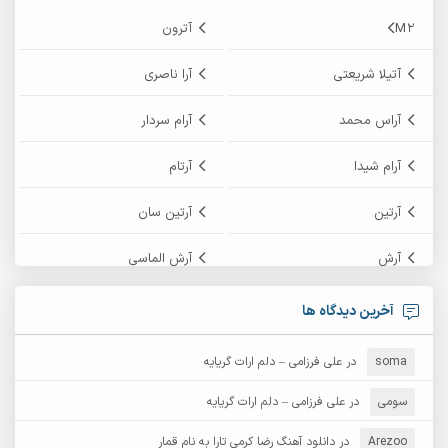
M2
آترون
آتیلا شریعتی
آرا ناصری
آراس محمد
آرام سردار
آرام شیدا
آرتام
آرتین
آرتین سان
آرش
آرش الماسی
آرش امامی
آرش پایایی
آخرین دیدگاه ها
آرش دی جی 2
آرش زین الدینی
soma
در
علی فرزامی – دلم ارات گریایه
آرش عثمان
آرش غریب
سومی
در
علی فرزامی – دلم ارات گریایه
Arezoo
آرش مبهم
در
دانلود آهنگ رضا کرمی تارا به نام قمار
آرش مستشیری