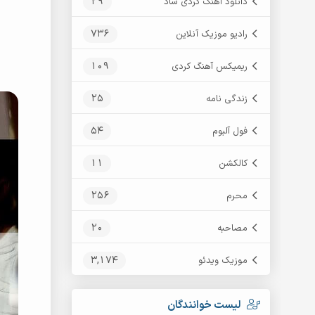
29
دانلود آهنگ کردی شاد
736
رادیو موزیک آنلاین
109
ریمیکس آهنگ کردی
25
زندگی نامه
54
فول آلبوم
11
کالکشن
256
محرم
20
مصاحبه
3,174
موزیک ویدئو
لیست خوانندگان