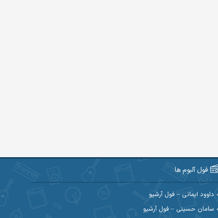
فول آلبوم ها
داوود ایمانی – فول آرشیو
سامان حسینی – فول آرشیو