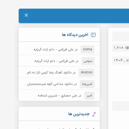
×
آخرین دیدگاه ها
1,608
soma
در
علی فرزامی – دلم ارات گریایه
سومی
در
علی فرزامی – دلم ارات گریایه
Arezoo
در
دانلود آهنگ رضا کرمی تارا به نام قمار
امیررضا
در
دانلود مداحی کاوه صیدمحمدیان به نام سردار باوفا
امیر
در
علی حصاری – شیرین شمامه
جدیدترین ها