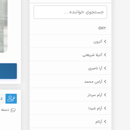
M2
آترون
آتیلا شریعتی
آرا ناصری
آراس محمد
آرام سردار
دا
آرام شیدا
دسته ب
آرتام