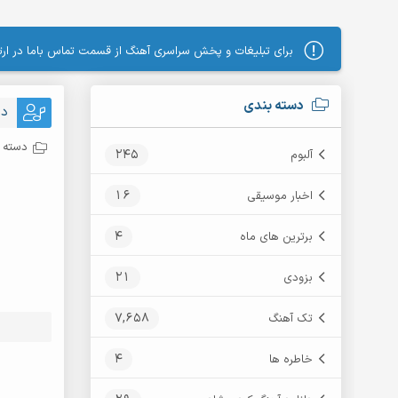
برای تبلیغات و پخش سراسری آهنگ از قسمت تماس باما در ارتب
دسته بندی
دا
دسته ب
245
آلبوم
16
اخبار موسیقی
4
برترین های ماه
21
بزودی
7,658
تک آهنگ
4
خاطره ها