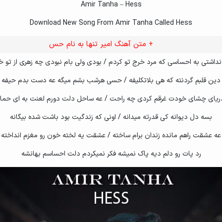
Amir Tanha – Hess
Download New Song From Amir Tanha Called Hess
+ متن آهنگ امیر تنها به نام حس
اشتی به احساسی که مرد خرج تو کردم / بودی ولی بام نبودی چه زهری از تو خ
دین قلبم گردنته که هی بلاتکلیفه / حسی هرشب بشم میگه عه دست بدم حیفه
ریای چشای خودت غرقم کردی چه راحت / عه ساحل دلت دورم لعنت به ای حم
بسه دل دیوانه کی قدرته میدانه / اونی که زندگیت بود باشت شده بیگانه
عه عشقت راهم مانده زندان برام ساخته / عشقت یه لخته خون رو مغزم انداخته
رد پات رو دلم دیه پاک نمیشه فکر نمیکردم دلت احساسم بهانشه