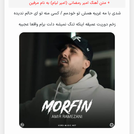
+ متن آهنگ امیر رمضانی (امیر لیام) به نام مرفین
شدی با مه غریبه همش تو خودمم / کسی منه تو ای حالم ندیده
زخم دوریت عمیقه اینکه تنگ نمیشه دلت برام واقعا عجیبه