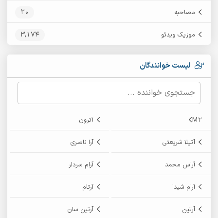
20
مصاحبه
3,174
موزیک ویدئو
لیست خوانندگان
M2
آترون
آتیلا شریعتی
آرا ناصری
آراس محمد
آرام سردار
آرام شیدا
آرتام
آرتین
آرتین سان