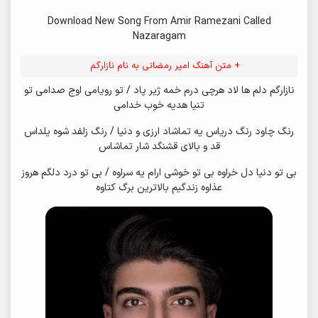
Download New Song From Amir Ramezani Called
Nazaragam
+ متن آهنگ امیر رمضانی به نام نازارگم
نازارگم دلم ها لاد هرچی درم خمه ژير پاد / تو رویامی اوج صدامی تو
تنیا هدیه خوب خدامی
رنگ چاود رنگ دریاس یه تماشاد ارزی و دنیا / رنگ زلفد شوه یلداس
قد و بالای قشنگد شار تماشاس
بی تو دنیا دل خراوه بی تو خوشی ارام یه سراوه / بی تو درد دلگم هروز
عذاوه زندگیم بالاترین برگ کتاوه