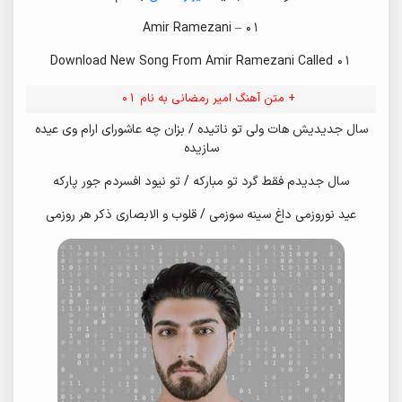
Amir Ramezani – 01
Download New Song From Amir Ramezani Called 01
+ متن آهنگ امیر رمضانی به نام 01
سال جدیدیش هات ولی تو ناتیده / بزان چه عاشورای ارام وی عیده
سازیده
سال جدیدم فقط گرد تو مبارکه / تو نیود افسردم جور پارکه
عید نوروزمی داغ سینه سوزمی / قلوب و الابصاری ذکر هر روزمی