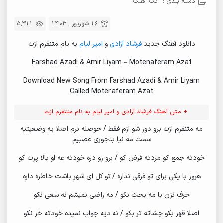
دسته بندی :
تک آهنگ
16 شهریور , 1403
5,311
دانلود آهنگ جدید
فرشاد آزادی
و
امیر لیام
به نام متنفرم ازت
Farshad Azadi & Amir Liyam – Motenaferam Azat
Download New Song From Farshad Azadi & Amir Liyam
Called Motenaferam Azat
+ متن آهنگ فرشاد آزادی و امیر لیام به نام متنفرم ازت
مه متنفرم ازت برو دور شو ازم فقط / حوصله نرم اصلا یه وضعیتیه
سمت مه نیا بدجوری عصبیم
خودته جمع کو مردته فرض کو / برو رو دره خودته عه او بالا پرت کو
هروز با یکی برای تو فرقی نداره / تو کل ای شهر باشت خاطره داره
حرف نزن با مه بحث نکو / مه راضی نمیشم نه سعی نکو
اصلا قهر بکو چشاته تر بکو / نه دیه جواب نمیده خودته خر نکو