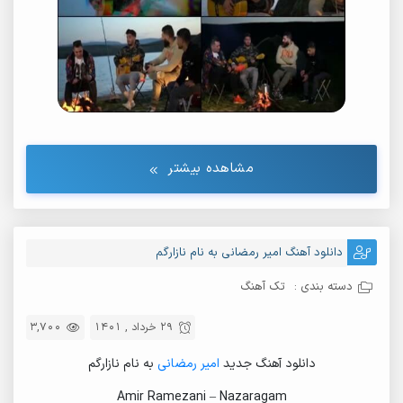
مشاهده بیشتر
دانلود آهنگ امیر رمضانی به نام نازارگم
دسته بندی :
تک آهنگ
29 خرداد , 1401
3,700
دانلود آهنگ جدید
امیر رمضانی
به نام نازارگم
Amir Ramezani – Nazaragam