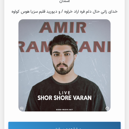
آسمان
خدای زانی حال دلم فره اراد خراوه / و دیورید قلبم سزیا هوس کواوه