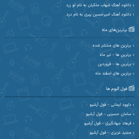
ابی حسینی
احسان آزادی
دانلود آهنگ شهاب ملکیان به نام تو زرد
دانلود آهنگ امیرحسین پیری به نام درد
احسان آیینفر
احسان اصغری
برترین‌های ماه
احسان امیدوار
احسان ایوتوندی
احسان حیدری
احسان دریادل
برترین های منتشر شده
برترین ها – تیر ماه
احسان رمضانی
احسان علیانی
برترین ها – فروردین
احسان کریمی
برترین های اسفند ماه
احسان کمری
احسان مرادیان
احمد اسلامی
فول آلبوم ها
احمد بیرانوند
احمد رستمی
داوود ایمانی – فول آرشیو
سامان حسینی – فول آرشیو
احمد صحراییان
احمد مرادیان
فرهاد جهانگیری – فول آرشیو
عضویت در کانال روبیکا کردموزیک
احمد نازدار
احمد نوریان
مجید عزیزی – فول آرشیو