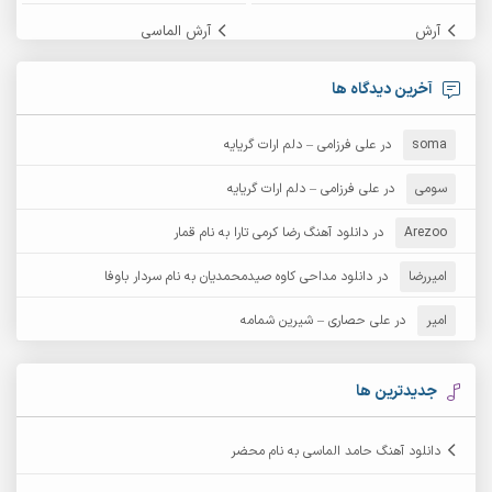
آرش
آرش الماسی
آرش امامی
آرش پایایی
آخرین دیدگاه ها
آرش دی جی 2
آرش زین الدینی
soma
در
علی فرزامی – دلم ارات گریایه
آرش عثمان
آرش غریب
سومی
در
علی فرزامی – دلم ارات گریایه
Arezoo
آرش مبهم
در
دانلود آهنگ رضا کرمی تارا به نام قمار
آرش مستشیری
امیررضا
در
دانلود مداحی کاوه صیدمحمدیان به نام سردار باوفا
آرش مهرابی
آرش نظری
امیر
در
علی حصاری – شیرین شمامه
آرشام
آرکا
آرکاداش
آرمان بیرانوند
جدیدترین ها
آرمان دی ال
آرمان عثمانی
دانلود آهنگ حامد الماسی به نام محضر
آرمان فرامرزی
آرمان نظری