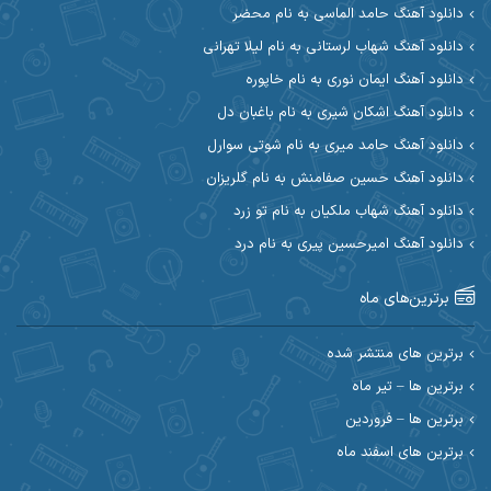
دانلود آهنگ حامد الماسی به نام محضر
دانلود آهنگ شهاب لرستانی به نام لیلا تهرانی
آوات بوکانی
آوات یگانه
دانلود آهنگ ایمان نوری به نام خاپوره
آیت احمدنژاد
آیهان
دانلود آهنگ اشکان شیری به نام باغبان دل
دانلود آهنگ حامد میری به نام شوتی سوارل
ابراهیم شمس
ابوالحسن جاویدان
دانلود آهنگ حسین صفامنش به نام گلریزان
ابی حسینی
احسان آزادی
دانلود آهنگ شهاب ملکیان به نام تو زرد
دانلود آهنگ امیرحسین پیری به نام درد
احسان آیینفر
احسان اصغری
برترین‌های ماه
احسان امیدوار
احسان ایوتوندی
احسان حیدری
احسان دریادل
برترین های منتشر شده
برترین ها – تیر ماه
احسان رمضانی
احسان علیانی
برترین ها – فروردین
احسان کریمی
برترین های اسفند ماه
احسان کمری