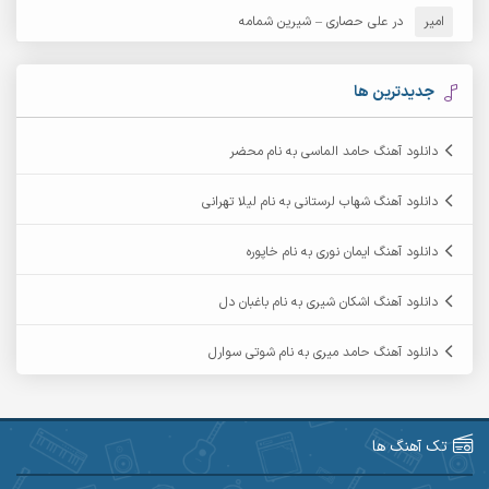
امیر
در
علی حصاری – شیرین شمامه
آرشام
آرکا
آرکاداش
آرمان بیرانوند
جدیدترین ها
آرمان دی ال
آرمان عثمانی
دانلود آهنگ حامد الماسی به نام محضر
آرمان فرامرزی
آرمان نظری
دانلود آهنگ شهاب لرستانی به نام لیلا تهرانی
آرمین ابدالی
آرمین برمایه
دانلود آهنگ ایمان نوری به نام خاپوره
آرمین حشمتی
آرمین سبزواری
دانلود آهنگ اشکان شیری به نام باغبان دل
آرمین گراوندی
آرمین مرشدی
دانلود آهنگ حامد میری به نام شوتی سوارل
آریا اسماعیلی
آریاس جوان
آرین صیادی
آرین طاهری
تک آهنگ ها
آرین مریدی
آکوان