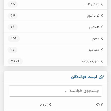
25
زندگی نامه
54
فول آلبوم
11
کالکشن
256
محرم
20
مصاحبه
3,174
موزیک ویدئو
لیست خوانندگان
M2
آترون