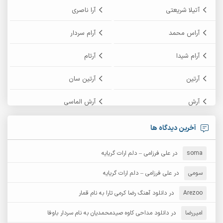
آتیلا شریعتی
آرا ناصری
آراس محمد
آرام سردار
آرام شیدا
آرتام
آرتین
آرتین سان
آرش
آرش الماسی
آرش امامی
آرش پایایی
آخرین دیدگاه ها
آرش دی جی 2
آرش زین الدینی
soma
در
علی فرزامی – دلم ارات گریایه
آرش عثمان
آرش غریب
سومی
در
علی فرزامی – دلم ارات گریایه
Arezoo
آرش مبهم
در
دانلود آهنگ رضا کرمی تارا به نام قمار
آرش مستشیری
امیررضا
در
دانلود مداحی کاوه صیدمحمدیان به نام سردار باوفا
آرش مهرابی
آرش نظری