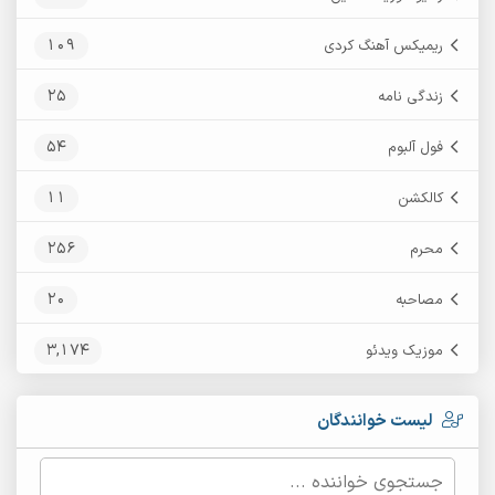
109
ریمیکس آهنگ کردی
25
زندگی نامه
54
فول آلبوم
11
کالکشن
256
محرم
20
مصاحبه
3,174
موزیک ویدئو
لیست خوانندگان