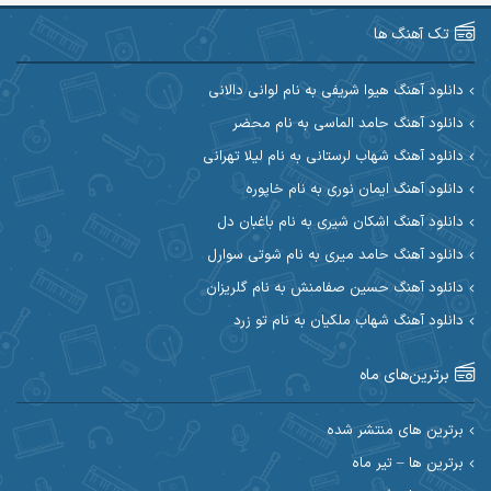
آرین صیادی
آرین طاهری
تک آهنگ ها
آرین مریدی
آکوان
دانلود آهنگ هیوا شریفی به نام لوانی دالانی
دانلود آهنگ حامد الماسی به نام محضر
آوات بوکانی
آوات یگانه
دانلود آهنگ شهاب لرستانی به نام لیلا تهرانی
آیت احمدنژاد
آیهان
دانلود آهنگ ایمان نوری به نام خاپوره
دانلود آهنگ اشکان شیری به نام باغبان دل
ابراهیم شمس
ابوالحسن جاویدان
دانلود آهنگ حامد میری به نام شوتی سوارل
ابی حسینی
احسان آزادی
دانلود آهنگ حسین صفامنش به نام گلریزان
دانلود آهنگ شهاب ملکیان به نام تو زرد
احسان آیینفر
احسان اصغری
برترین‌های ماه
احسان امیدوار
احسان ایوتوندی
احسان حیدری
احسان دریادل
برترین های منتشر شده
برترین ها – تیر ماه
احسان رمضانی
احسان علیانی