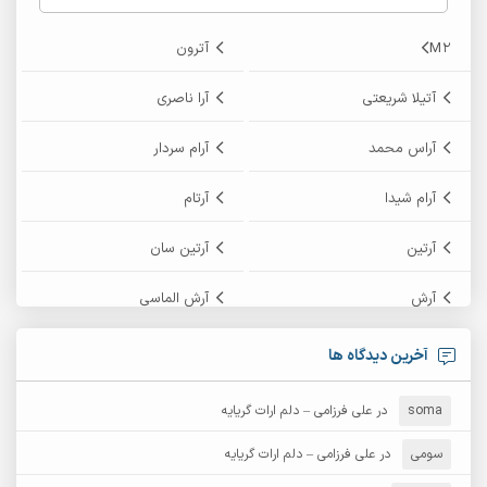
M2
آترون
آتیلا شریعتی
آرا ناصری
آراس محمد
آرام سردار
آرام شیدا
آرتام
آرتین
آرتین سان
آرش
آرش الماسی
آرش امامی
آرش پایایی
آخرین دیدگاه ها
آرش دی جی 2
آرش زین الدینی
soma
در
علی فرزامی – دلم ارات گریایه
آرش عثمان
آرش غریب
سومی
در
علی فرزامی – دلم ارات گریایه