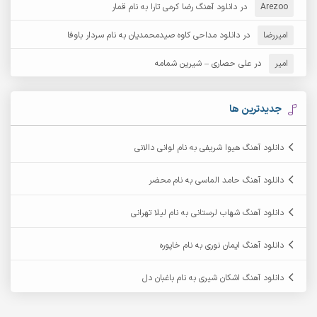
Arezoo
آرش مبهم
در
دانلود آهنگ رضا کرمی تارا به نام قمار
آرش مستشیری
امیررضا
در
دانلود مداحی کاوه صیدمحمدیان به نام سردار باوفا
آرش مهرابی
آرش نظری
امیر
در
علی حصاری – شیرین شمامه
آرشام
آرکا
آرکاداش
آرمان بیرانوند
جدیدترین ها
آرمان دی ال
آرمان عثمانی
دانلود آهنگ هیوا شریفی به نام لوانی دالانی
آرمان فرامرزی
آرمان نظری
دانلود آهنگ حامد الماسی به نام محضر
آرمین ابدالی
آرمین برمایه
دانلود آهنگ شهاب لرستانی به نام لیلا تهرانی
آرمین حشمتی
آرمین سبزواری
دانلود آهنگ ایمان نوری به نام خاپوره
آرمین گراوندی
آرمین مرشدی
دانلود آهنگ اشکان شیری به نام باغبان دل
آریا اسماعیلی
آریاس جوان