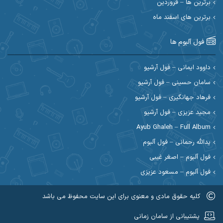
برترین ها – فروردین
احسان کریمی
برترین های اسفند ماه
احسان کمری
احسان مرادیان
احمد اسلامی
فول آلبوم ها
احمد بیرانوند
احمد رستمی
داوود ایمانی – فول آرشیو
سامان حسینی – فول آرشیو
احمد صحراییان
احمد مرادیان
فرهاد جهانگیری – فول آرشیو
احمد نازدار
احمد نوریان
مجید عزیزی – فول آرشیو
Ayub Ghaleh – Full Album
احمدرضا امرایی
ادریس
یدالله رحمانی – فول آلبوم
ارسلان منصوری
ارسی بند
فول آلبوم – اصغر غیبی
فول آلبوم – مسعود عزیزی
اسماعیل منتی
اسی ظهرابی
کلیه حقوق مادی و معنوی برای این سایت محفوظ می باشد
اشکان ابرناک
اشکان فتحی
عضویت در کانال روبیکا کردموزیک
پشتیبانی از سامان زمانی