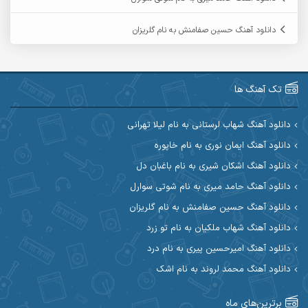
آرمین گراوندی
آرمین مرشدی
دانلود آهنگ حسین صفامنش به نام گلریزان
آریا اسماعیلی
آریاس جوان
آرین صیادی
آرین طاهری
تک آهنگ ها
آرین مریدی
آکوان
دانلود آهنگ شهاب لرستانی به نام لیلا تهرانی
دانلود آهنگ ایمان نوری به نام خاپوره
آوات بوکانی
آوات یگانه
دانلود آهنگ اشکان شیری به نام باغبان دل
آیت احمدنژاد
آیهان
دانلود آهنگ حامد میری به نام شوتی سوارل
دانلود آهنگ حسین صفامنش به نام گلریزان
ابراهیم شمس
ابوالحسن جاویدان
دانلود آهنگ شهاب ملکیان به نام تو زرد
ابی حسینی
احسان آزادی
دانلود آهنگ امیرحسین پیری به نام درد
دانلود آهنگ محمد لروند به نام اشک
احسان آیینفر
احسان اصغری
برترین‌های ماه
احسان امیدوار
احسان ایوتوندی