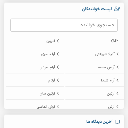
لیست خوانندگان
M2
آترون
آتیلا شریعتی
آرا ناصری
آراس محمد
آرام سردار
آرام شیدا
آرتام
آرتین
آرتین سان
آرش
آرش الماسی
آرش امامی
آرش پایایی
آخرین دیدگاه ها