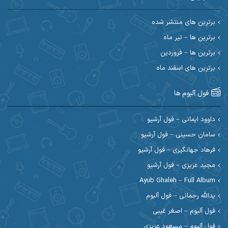
احسان حیدری
احسان دریادل
برترین های منتشر شده
برترین ها – تیر ماه
احسان رمضانی
احسان علیانی
برترین ها – فروردین
احسان کریمی
برترین های اسفند ماه
احسان کمری
احسان مرادیان
احمد اسلامی
فول آلبوم ها
احمد بیرانوند
احمد رستمی
داوود ایمانی – فول آرشیو
سامان حسینی – فول آرشیو
احمد صحراییان
احمد مرادیان
فرهاد جهانگیری – فول آرشیو
احمد نازدار
احمد نوریان
مجید عزیزی – فول آرشیو
Ayub Ghaleh – Full Album
احمدرضا امرایی
ادریس
یدالله رحمانی – فول آلبوم
ارسلان منصوری
ارسی بند
فول آلبوم – اصغر غیبی
فول آلبوم – مسعود عزیزی