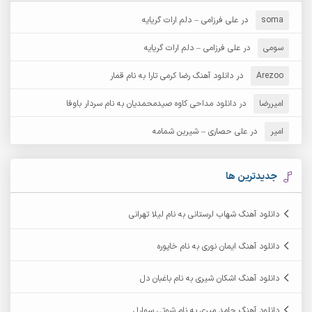
آرش دی جی 2
آرش زین الدینی
soma
در
علی فرزامی – دلم ارات گریایه
آرش عثمان
آرش غریب
سومی
در
علی فرزامی – دلم ارات گریایه
Arezoo
آرش مبهم
در
دانلود آهنگ رضا کرمی تارا به نام قمار
آرش مستشیری
امیررضا
در
دانلود مداحی کاوه صیدمحمدیان به نام سردار باوفا
آرش مهرابی
آرش نظری
امیر
در
علی حصاری – شیرین شمامه
آرشام
آرکا
آرکاداش
آرمان بیرانوند
جدیدترین ها
آرمان دی ال
آرمان عثمانی
دانلود آهنگ شهاب لرستانی به نام لیلا تهرانی
آرمان فرامرزی
آرمان نظری
دانلود آهنگ ایمان نوری به نام خاپوره
آرمین ابدالی
آرمین برمایه
دانلود آهنگ اشکان شیری به نام باغبان دل
آرمین حشمتی
آرمین سبزواری
دانلود آهنگ حامد میری به نام شوتی سوارل