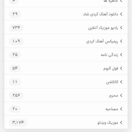
4
خاطره ها
29
دانلود آهنگ کردی شاد
736
رادیو موزیک آنلاین
109
ریمیکس آهنگ کردی
25
زندگی نامه
54
فول آلبوم
11
کالکشن
256
محرم
20
مصاحبه
3,174
موزیک ویدئو