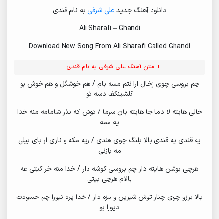
دانلود آهنگ جدید
علی شرفی
به نام قندی
Ali Sharafi – Ghandi
Download New Song From Ali Sharafi Called Ghandi
+ متن آهنگ علی شرفی به نام قندی
چم بروسی چوی زخال ارا نتم مسه بام / هم خوشگل و هم خوش بو
کلشینکف دسه تو
خالی هایته لا دما جا هایته بان سرما / توش که نذر شامامه منه خدا
یه ممه
یه قندی یه قندی بالا بلنگ چوی هندی / ریه مکه و نازی ار بای بیلی
مه بازنی
هرچی بوشن هایته دار چم بروسی کوشه دار / خدا منه خر کیتی عه
بالام هرچی بیتی
بالا برزو چوی چنار توش شیرین و مزه دار / خدا پرد نیورا چم حسودت
دیورا بو