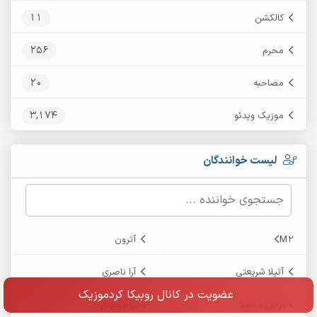
11
کالکشن
256
محرم
20
مصاحبه
3,174
موزیک ویدئو
لیست خوانندگان
M2
آترون
آتیلا شریعتی
آرا ناصری
عضویت در کانال روبیکا کردموزیک
آراس محمد
آرام سردار