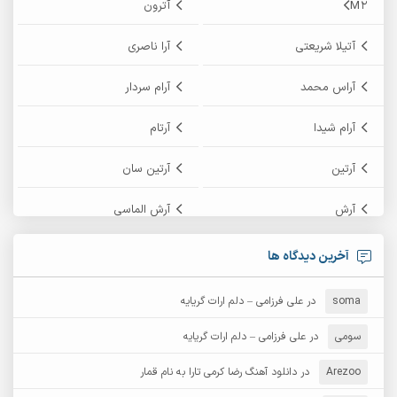
M2
آترون
آتیلا شریعتی
آرا ناصری
آراس محمد
آرام سردار
آرام شیدا
آرتام
آرتین
آرتین سان
آرش
آرش الماسی
آرش امامی
آرش پایایی
آخرین دیدگاه ها
آرش دی جی 2
آرش زین الدینی
soma
در
علی فرزامی – دلم ارات گریایه
آرش عثمان
آرش غریب
سومی
در
علی فرزامی – دلم ارات گریایه
Arezoo
آرش مبهم
در
دانلود آهنگ رضا کرمی تارا به نام قمار
آرش مستشیری