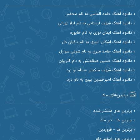
آرین مریدی
آکوان
دانلود آهنگ حامد الماسی به نام محضر
دانلود آهنگ شهاب لرستانی به نام لیلا تهرانی
آوات بوکانی
آوات یگانه
دانلود آهنگ ایمان نوری به نام خاپوره
آیت احمدنژاد
آیهان
دانلود آهنگ اشکان شیری به نام باغبان دل
دانلود آهنگ حامد میری به نام شوتی سوارل
ابراهیم شمس
ابوالحسن جاویدان
دانلود آهنگ حسین صفامنش به نام گلریزان
ابی حسینی
احسان آزادی
دانلود آهنگ شهاب ملکیان به نام تو زرد
دانلود آهنگ امیرحسین پیری به نام درد
احسان آیینفر
احسان اصغری
برترین‌های ماه
احسان امیدوار
احسان ایوتوندی
احسان حیدری
احسان دریادل
برترین های منتشر شده
برترین ها – تیر ماه
احسان رمضانی
احسان علیانی
برترین ها – فروردین
احسان کریمی
برترین های اسفند ماه
احسان کمری