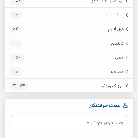
109
ریمیکس آهنگ کردی
25
زندگی نامه
54
فول آلبوم
11
کالکشن
256
محرم
20
مصاحبه
3,174
موزیک ویدئو
لیست خوانندگان