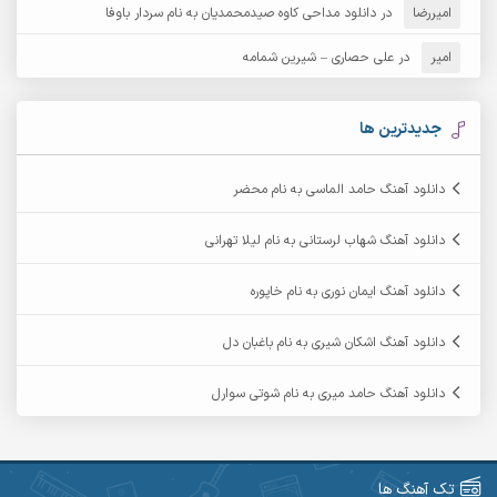
امیررضا
در
دانلود مداحی کاوه صیدمحمدیان به نام سردار باوفا
آرش مهرابی
آرش نظری
امیر
در
علی حصاری – شیرین شمامه
آرشام
آرکا
آرکاداش
آرمان بیرانوند
جدیدترین ها
آرمان دی ال
آرمان عثمانی
دانلود آهنگ حامد الماسی به نام محضر
آرمان فرامرزی
آرمان نظری
دانلود آهنگ شهاب لرستانی به نام لیلا تهرانی
آرمین ابدالی
آرمین برمایه
دانلود آهنگ ایمان نوری به نام خاپوره
آرمین حشمتی
آرمین سبزواری
دانلود آهنگ اشکان شیری به نام باغبان دل
آرمین گراوندی
آرمین مرشدی
دانلود آهنگ حامد میری به نام شوتی سوارل
آریا اسماعیلی
آریاس جوان
آرین صیادی
آرین طاهری
تک آهنگ ها