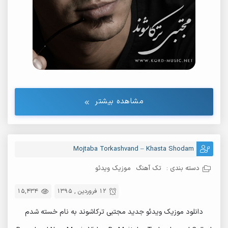
مشاهده بیشتر
Mojtaba Torkashvand – Khasta Shodam
دسته بندی :
تک آهنگ
موزیک ویدئو
12 فروردین , 1395
15,434
دانلود موزیک ویدئو جدید مجتبی ترکاشوند به نام خسته شدم