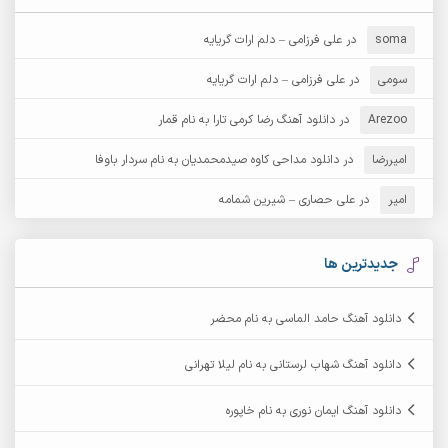
آرش دی جی 2
آرش زین الدینی
soma
در
علی فرزامی – دلم ارات گریایه
آرش عثمان
آرش غریب
سومی
در
علی فرزامی – دلم ارات گریایه
Arezoo
آرش مبهم
در
دانلود آهنگ رضا کرمی تارا به نام قمار
آرش مستشیری
امیررضا
در
دانلود مداحی کاوه صیدمحمدیان به نام سردار باوفا
آرش مهرابی
آرش نظری
امیر
در
علی حصاری – شیرین شمامه
آرشام
آرکا
آرکاداش
آرمان بیرانوند
جدیدترین ها
آرمان دی ال
آرمان عثمانی
دانلود آهنگ حامد الماسی به نام محضر
آرمان فرامرزی
آرمان نظری
دانلود آهنگ شهاب لرستانی به نام لیلا تهرانی
آرمین ابدالی
آرمین برمایه
دانلود آهنگ ایمان نوری به نام خاپوره
آرمین حشمتی
آرمین سبزواری