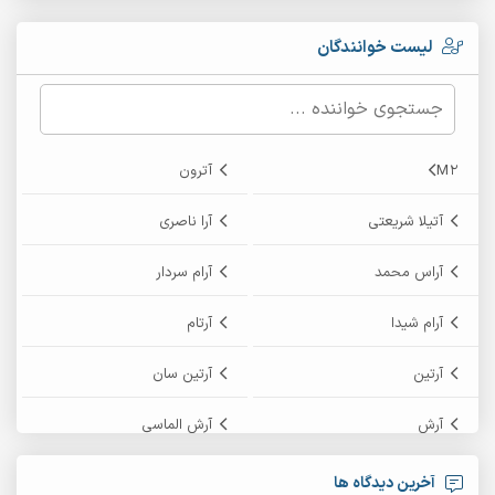
لیست خوانندگان
M2
آترون
آتیلا شریعتی
آرا ناصری
آراس محمد
آرام سردار
آرام شیدا
آرتام
آرتین
آرتین سان
آرش
آرش الماسی
آرش امامی
آرش پایایی
آخرین دیدگاه ها