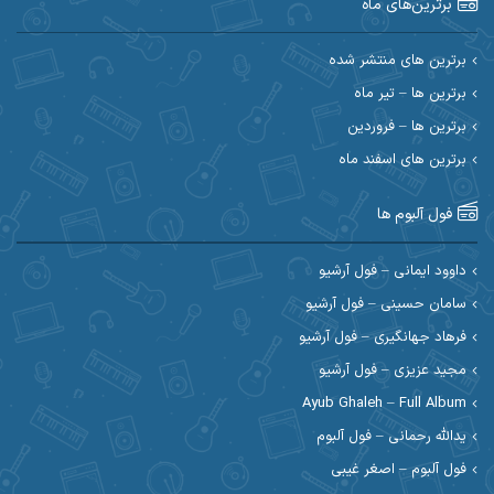
برترین‌های ماه
احسان امیدوار
احسان ایوتوندی
احسان حیدری
احسان دریادل
برترین های منتشر شده
برترین ها – تیر ماه
احسان رمضانی
احسان علیانی
برترین ها – فروردین
احسان کریمی
برترین های اسفند ماه
احسان کمری
احسان مرادیان
احمد اسلامی
فول آلبوم ها
احمد بیرانوند
احمد رستمی
داوود ایمانی – فول آرشیو
سامان حسینی – فول آرشیو
احمد صحراییان
احمد مرادیان
فرهاد جهانگیری – فول آرشیو
احمد نازدار
احمد نوریان
مجید عزیزی – فول آرشیو
Ayub Ghaleh – Full Album
احمدرضا امرایی
ادریس
یدالله رحمانی – فول آلبوم
ارسلان منصوری
ارسی بند
فول آلبوم – اصغر غیبی