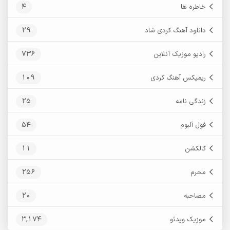
4
خاطره ها
29
دانلود آهنگ کردی شاد
736
رادیو موزیک آنلاین
109
ریمیکس آهنگ کردی
25
زندگی نامه
54
فول آلبوم
11
کالکشن
256
محرم
20
مصاحبه
3,174
موزیک ویدئو