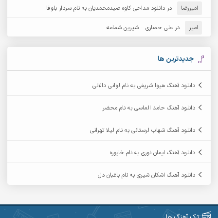
امیررضا
در
دانلود مداحی کاوه صیدمحمدیان به نام سردار باوفا
آرش مهرابی
آرش نظری
امیر
در
علی حصاری – شیرین شمامه
آرشام
آرکا
آرکاداش
آرمان بیرانوند
جدیدترین ها
آرمان دی ال
آرمان عثمانی
دانلود آهنگ هیوا شریفی به نام لوانی دالانی
آرمان فرامرزی
آرمان نظری
دانلود آهنگ حامد الماسی به نام محضر
آرمین ابدالی
آرمین برمایه
دانلود آهنگ شهاب لرستانی به نام لیلا تهرانی
آرمین حشمتی
آرمین سبزواری
دانلود آهنگ ایمان نوری به نام خاپوره
آرمین گراوندی
آرمین مرشدی
دانلود آهنگ اشکان شیری به نام باغبان دل
آریا اسماعیلی
آریاس جوان
آرین صیادی
آرین طاهری
تک آهنگ ها