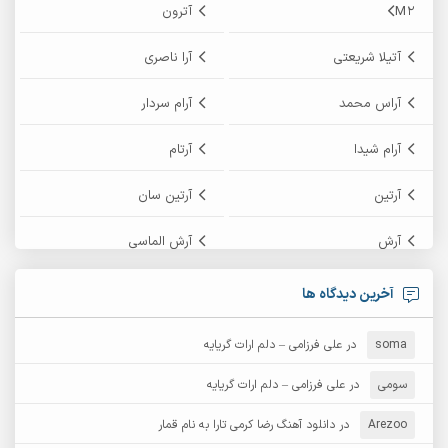
M2
آترون
آتیلا شریعتی
آرا ناصری
آراس محمد
آرام سردار
آرام شیدا
آرتام
آرتین
آرتین سان
آرش
آرش الماسی
آرش امامی
آرش پایایی
آخرین دیدگاه ها
آرش دی جی 2
آرش زین الدینی
soma
در
علی فرزامی – دلم ارات گریایه
آرش عثمان
آرش غریب
سومی
در
علی فرزامی – دلم ارات گریایه
Arezoo
آرش مبهم
در
دانلود آهنگ رضا کرمی تارا به نام قمار
آرش مستشیری