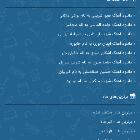
آرین مریدی
آکوان
دانلود آهنگ هیوا شریفی به نام لوانی دالانی
دانلود آهنگ حامد الماسی به نام محضر
آوات بوکانی
آوات یگانه
دانلود آهنگ شهاب لرستانی به نام لیلا تهرانی
آیت احمدنژاد
آیهان
دانلود آهنگ ایمان نوری به نام خاپوره
دانلود آهنگ اشکان شیری به نام باغبان دل
ابراهیم شمس
ابوالحسن جاویدان
دانلود آهنگ حامد میری به نام شوتی سوارل
ابی حسینی
احسان آزادی
دانلود آهنگ حسین صفامنش به نام گلریزان
دانلود آهنگ شهاب ملکیان به نام تو زرد
احسان آیینفر
احسان اصغری
برترین‌های ماه
احسان امیدوار
احسان ایوتوندی
احسان حیدری
احسان دریادل
برترین های منتشر شده
برترین ها – تیر ماه
احسان رمضانی
احسان علیانی
برترین ها – فروردین