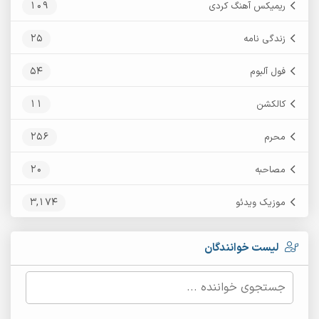
109
ریمیکس آهنگ کردی
25
زندگی نامه
54
فول آلبوم
11
کالکشن
256
محرم
20
مصاحبه
3,174
موزیک ویدئو
لیست خوانندگان