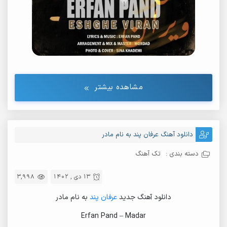
مشاهده بیشتر
دانلود آهنگ عرفان پند به نام مادر
دسته بندی :
تک آهنگ
13 دی , 1402
3,998
دانلود آهنگ جدید
عرفان پند
به نام مادر
Erfan Pand – Madar