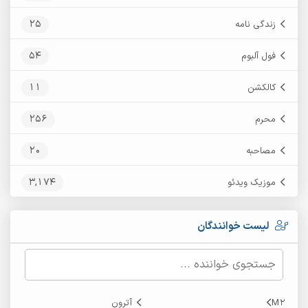
25
زندگی نامه
54
فول آلبوم
11
کالکشن
256
محرم
20
مصاحبه
3,174
موزیک ویدئو
لیست خوانندگان
M2
آترون