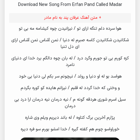
Download New Song From Erfan Pand Called Madar
+ متن آهنگ عرفان پند به نام مادر
هوا سرده دلم تنگه ارای تو / نیزانیدن چوه کیشامه مه بی تو
شکانیدن شکانیدن کاسه صبرم له دنیا / نمن آشاس نمن آشاس ارای
ای دل تنیا
کزه کورم بی تو جورم وگرد درد / له بان چوه دالگم برد خدا ای دنیای
نامرد
هواسد بو له او دنیا و رولد / نیچونم سر بکم لی دنیا بی خود
و وختی که خدا گردد له قلبم / نیزانم هایده کو کوره بگردم
سیل اسرم شوری هردقه گونه م / نیه درمان نیه درمان ارا درد بی
درمان
پژارم آخرین برگ کتاوه / له باند دیریم ویلم وی شاره
خوراواسو چوم هم کفته گیره / خدا امشو بورم سو فره دیره