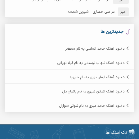
آرش مهرابی
آرش نظری
امیر
در
علی حصاری – شیرین شمامه
آرشام
آرکا
آرکاداش
آرمان بیرانوند
جدیدترین ها
آرمان دی ال
آرمان عثمانی
دانلود آهنگ حامد الماسی به نام محضر
آرمان فرامرزی
آرمان نظری
دانلود آهنگ شهاب لرستانی به نام لیلا تهرانی
آرمین ابدالی
آرمین برمایه
دانلود آهنگ ایمان نوری به نام خاپوره
آرمین حشمتی
آرمین سبزواری
دانلود آهنگ اشکان شیری به نام باغبان دل
آرمین گراوندی
آرمین مرشدی
دانلود آهنگ حامد میری به نام شوتی سوارل
آریا اسماعیلی
آریاس جوان
آرین صیادی
آرین طاهری
تک آهنگ ها