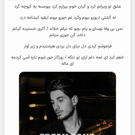
عشق تو ویرانم کرد و گیان خوم بیزارم کرد بیومسه یه کیوچه گرد
له گشتی دیورو بیوم وگرد غم جورو بیوم ایقره کیشامه درد
نمن بی وفا نوسای و پام بچو که نیکم حلالد / آگری خستیده گیانم
داخد گن جوری سزانم
فراموشم کردی دل نیای دل بردی هیشتیدم و ژیر آوار
خفم کید ای غمه دلم ارای تو تنگه / روزگار جور شوم تاره آسی کردمه
ای ماله