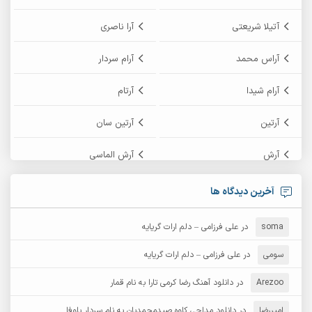
آتیلا شریعتی
آرا ناصری
آراس محمد
آرام سردار
آرام شیدا
آرتام
آرتین
آرتین سان
آرش
آرش الماسی
آرش امامی
آرش پایایی
آخرین دیدگاه ها
آرش دی جی 2
آرش زین الدینی
soma
در
علی فرزامی – دلم ارات گریایه
آرش عثمان
آرش غریب
سومی
در
علی فرزامی – دلم ارات گریایه
Arezoo
آرش مبهم
در
دانلود آهنگ رضا کرمی تارا به نام قمار
آرش مستشیری
امیررضا
در
دانلود مداحی کاوه صیدمحمدیان به نام سردار باوفا