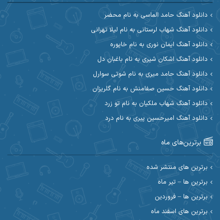
آرین مریدی
آکوان
دانلود آهنگ حامد الماسی به نام محضر
دانلود آهنگ شهاب لرستانی به نام لیلا تهرانی
آوات بوکانی
آوات یگانه
دانلود آهنگ ایمان نوری به نام خاپوره
آیت احمدنژاد
آیهان
دانلود آهنگ اشکان شیری به نام باغبان دل
دانلود آهنگ حامد میری به نام شوتی سوارل
ابراهیم شمس
ابوالحسن جاویدان
دانلود آهنگ حسین صفامنش به نام گلریزان
ابی حسینی
احسان آزادی
دانلود آهنگ شهاب ملکیان به نام تو زرد
دانلود آهنگ امیرحسین پیری به نام درد
احسان آیینفر
احسان اصغری
برترین‌های ماه
احسان امیدوار
احسان ایوتوندی
احسان حیدری
احسان دریادل
برترین های منتشر شده
برترین ها – تیر ماه
احسان رمضانی
احسان علیانی
برترین ها – فروردین
احسان کریمی
برترین های اسفند ماه
احسان کمری