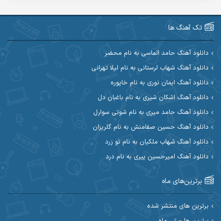
آریا اسماعیلی
آریاس جوان
آرین صیادی
آرین طاهری
تک آهنگ ها
آرین مریدی
آکوان
دانلود آهنگ حامد الماسی به نام محضر
دانلود آهنگ شهاب لرستانی به نام لیلا تهرانی
آوات بوکانی
آوات یگانه
دانلود آهنگ ایمان نوری به نام خاپوره
آیت احمدنژاد
آیهان
دانلود آهنگ اشکان شیری به نام باغبان دل
دانلود آهنگ حامد میری به نام شوتی سوارل
ابراهیم شمس
ابوالحسن جاویدان
دانلود آهنگ حسین صفامنش به نام گلریزان
ابی حسینی
احسان آزادی
دانلود آهنگ شهاب ملکیان به نام تو زرد
دانلود آهنگ امیرحسین پیری به نام درد
احسان آیینفر
احسان اصغری
برترین‌های ماه
احسان امیدوار
احسان ایوتوندی
احسان حیدری
احسان دریادل
برترین های منتشر شده