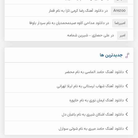
Arezoo
آرش مبهم
در
دانلود آهنگ رضا کرمی تارا به نام قمار
آرش مستشیری
امیررضا
در
دانلود مداحی کاوه صیدمحمدیان به نام سردار باوفا
آرش مهرابی
آرش نظری
امیر
در
علی حصاری – شیرین شمامه
آرشام
آرکا
آرکاداش
آرمان بیرانوند
جدیدترین ها
آرمان دی ال
آرمان عثمانی
دانلود آهنگ حامد الماسی به نام محضر
آرمان فرامرزی
آرمان نظری
دانلود آهنگ شهاب لرستانی به نام لیلا تهرانی
آرمین ابدالی
آرمین برمایه
دانلود آهنگ ایمان نوری به نام خاپوره
آرمین حشمتی
آرمین سبزواری
دانلود آهنگ اشکان شیری به نام باغبان دل
آرمین گراوندی
آرمین مرشدی
دانلود آهنگ حامد میری به نام شوتی سوارل