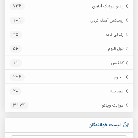
736
رادیو موزیک آنلاین
109
ریمیکس آهنگ کردی
25
زندگی نامه
54
فول آلبوم
11
کالکشن
256
محرم
20
مصاحبه
3,174
موزیک ویدئو
لیست خوانندگان