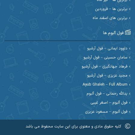
برترین ها – تیر ماه
احسان رمضانی
احسان علیانی
برترین ها – فروردین
احسان کریمی
برترین های اسفند ماه
احسان کمری
احسان مرادیان
احمد اسلامی
فول آلبوم ها
احمد بیرانوند
احمد رستمی
داوود ایمانی – فول آرشیو
سامان حسینی – فول آرشیو
احمد صحراییان
احمد مرادیان
فرهاد جهانگیری – فول آرشیو
احمد نازدار
احمد نوریان
مجید عزیزی – فول آرشیو
Ayub Ghaleh – Full Album
احمدرضا امرایی
ادریس
یدالله رحمانی – فول آلبوم
ارسلان منصوری
ارسی بند
فول آلبوم – اصغر غیبی
فول آلبوم – مسعود عزیزی
اسماعیل منتی
اسی ظهرابی
کلیه حقوق مادی و معنوی برای این سایت محفوظ می باشد
اشکان ابرناک
اشکان فتحی
عضویت در کانال روبیکا کردموزیک