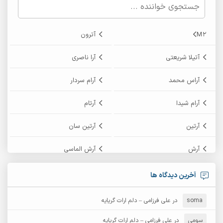
M2
آترون
آتیلا شریعتی
آرا ناصری
آراس محمد
آرام سردار
آرام شیدا
آرتام
آرتین
آرتین سان
آرش
آرش الماسی
آرش امامی
آرش پایایی
آخرین دیدگاه ها
آرش دی جی 2
آرش زین الدینی
soma
در
علی فرزامی – دلم ارات گریایه
آرش عثمان
آرش غریب
سومی
در
علی فرزامی – دلم ارات گریایه