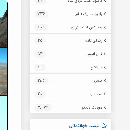
29
دانلود آهنگ کردی شاد
736
رادیو موزیک آنلاین
109
ریمیکس آهنگ کردی
25
زندگی نامه
54
فول آلبوم
11
کالکشن
256
محرم
20
مصاحبه
3,174
موزیک ویدئو
لیست خوانندگان