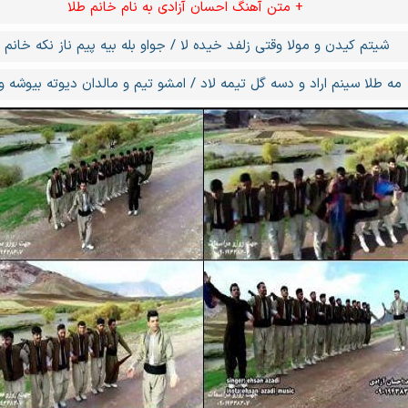
+ متن آهنگ احسان آزادی به نام خانم طلا
شیتم کیدن و مولا وقتی زلفد خیده لا / جواو بله بیه پیم ناز نکه خانم 
مه طلا سینم اراد و دسه گل تیمه لاد / امشو تیم و مالدان دیوته بیوشه و 