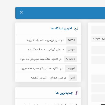
×
آخرین دیدگاه ها
6,769
soma
در
علی فرزامی – دلم ارات گریایه
سومی
در
علی فرزامی – دلم ارات گریایه
Arezoo
در
دانلود آهنگ رضا کرمی تارا به نام قمار
امیررضا
در
دانلود مداحی کاوه صیدمحمدیان به نام سردار باوفا
امیر
در
علی حصاری – شیرین شمامه
جدیدترین ها