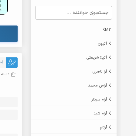
M2
آترون
آتیلا شریعتی
اح
آرا ناصری
دسته ب
آراس محمد
آرام سردار
آرام شیدا
آرتام