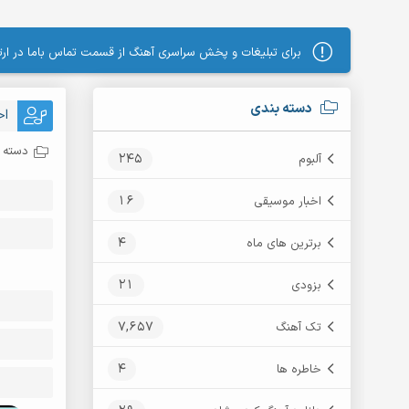
برای تبلیغات و پخش سراسری آهنگ از قسمت تماس باما در ارتب
دسته بندی
اح
دسته ب
245
آلبوم
16
اخبار موسیقی
4
برترین های ماه
21
بزودی
7,657
تک آهنگ
4
خاطره ها