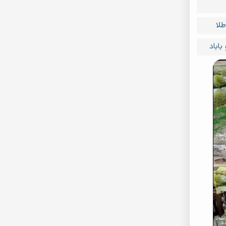
طلا
باباد