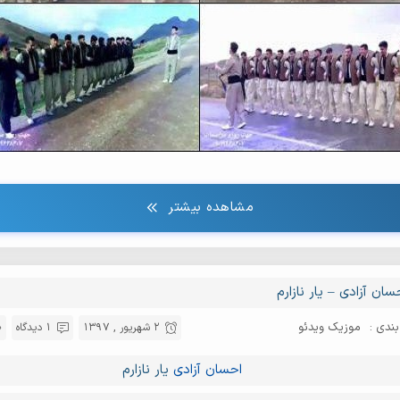
مشاهده بیشتر
سان آزادی – یار نازارم
ندی :
موزیک ویدئو
2 شهریور , 1397
1 دیدگاه
احسان آزادی
یار نازارم