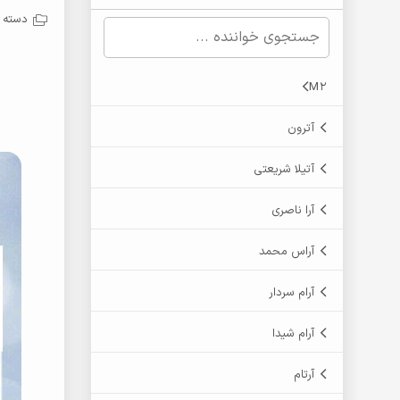
دسته ب
M2
آترون
آتیلا شریعتی
آرا ناصری
آراس محمد
آرام سردار
آرام شیدا
آرتام