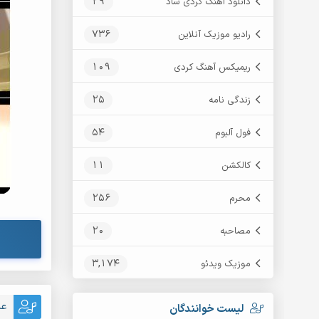
29
دانلود آهنگ کردی شاد
736
رادیو موزیک آنلاین
109
ریمیکس آهنگ کردی
25
زندگی نامه
54
فول آلبوم
11
کالکشن
256
محرم
20
مصاحبه
3,174
موزیک ویدئو
عل
لیست خوانندگان