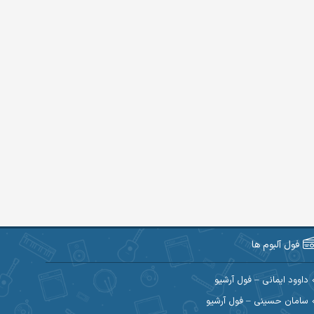
فول آلبوم ها
داوود ایمانی – فول آرشیو
سامان حسینی – فول آرشیو