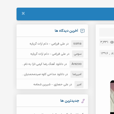
×
آخرین دیدگاه ها
3,431
soma
در
علی فرزامی – دلم ارات گریایه
سومی
در
علی فرزامی – دلم ارات گریایه
Arezoo
در
دانلود آهنگ رضا کرمی تارا به نام قمار
امیررضا
در
دانلود مداحی کاوه صیدمحمدیان به نام سردار باوفا
امیر
در
علی حصاری – شیرین شمامه
جدیدترین ها