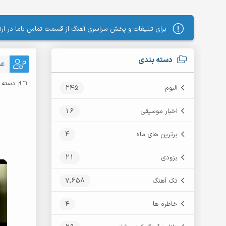
برای تبلیغات و پخش سراسری آهنگ از قسمت تماس باما در ارتب
دسته بندی
عل
دسته ب
245
آلبوم
16
اخبار موسیقی
4
برترین های ماه
21
بزودی
7,658
تک آهنگ
4
خاطره ها