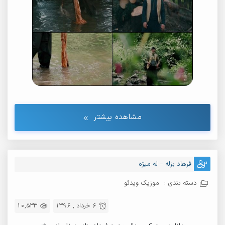
مشاهده بیشتر
فرهاد بزله – له میژه
دسته بندی :
موزیک ویدئو
6 خرداد , 1396
10,533