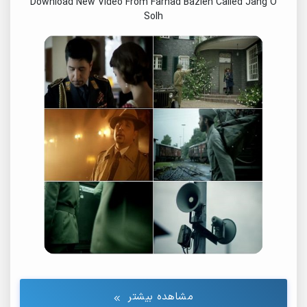
Download New Video From Farhad Bazleh Called Jang O
Solh
مشاهده بیشتر