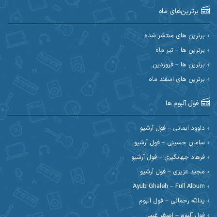
برترین‌های ماه
احسان امیدوار
احسان ایوتوندی
احسان حیدری
احسان دریادل
برترین های منتشر شده
برترین ها – تیر ماه
احسان رمضانی
احسان علیانی
برترین ها – فروردین
احسان کریمی
برترین های اسفند ماه
احسان کمری
احسان مرادیان
احمد اسلامی
فول آلبوم ها
احمد بیرانوند
احمد رستمی
داوود ایمانی – فول آرشیو
سامان حسینی – فول آرشیو
احمد صحراییان
احمد مرادیان
فرهاد جهانگیری – فول آرشیو
احمد نازدار
احمد نوریان
مجید عزیزی – فول آرشیو
Ayub Ghaleh – Full Album
احمدرضا امرایی
ادریس
یدالله رحمانی – فول آلبوم
عضویت در کانال روبیکا کردموزیک
ارسلان منصوری
ارسی بند
فول آلبوم – اصغر غیبی