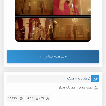
مشاهده بیشتر
فرهاد بزله – معرکه
دسته بندی :
موزیک ویدئو
22 آبان , 1394
18,348