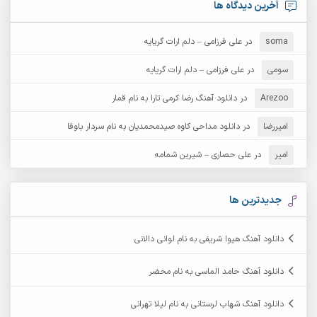
آرش امامی
آرش پایایی
آخرین دیدگاه ها
آرش دی جی 2
آرش زین الدینی
soma
در
علی فرزامی – دلم ارات گریایه
آرش عثمان
آرش غریب
سومی
در
علی فرزامی – دلم ارات گریایه
Arezoo
آرش مبهم
در
دانلود آهنگ رضا کرمی تارا به نام قمار
آرش مستشیری
امیررضا
در
دانلود مداحی کاوه صیدمحمدیان به نام سردار باوفا
آرش مهرابی
آرش نظری
امیر
در
علی حصاری – شیرین شمامه
آرشام
آرکا
آرکاداش
آرمان بیرانوند
جدیدترین ها
آرمان دی ال
آرمان عثمانی
دانلود آهنگ هیوا شریفی به نام لوانی دالانی
آرمان فرامرزی
آرمان نظری
دانلود آهنگ حامد الماسی به نام محضر
آرمین ابدالی
آرمین برمایه
دانلود آهنگ شهاب لرستانی به نام لیلا تهرانی