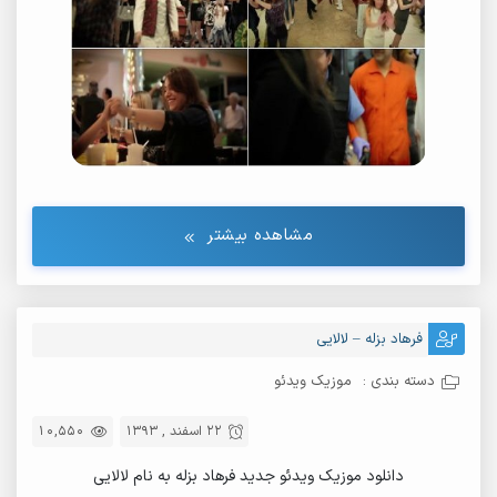
مشاهده بیشتر
فرهاد بزله – لالایی
دسته بندی :
موزیک ویدئو
22 اسفند , 1393
10,550
دانلود موزیک ویدئو جدید فرهاد بزله به نام لالایی