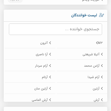
لیست خوانندگان
M2
آترون
آتیلا شریعتی
آرا ناصری
آراس محمد
آرام سردار
آرام شیدا
آرتام
آرتین
آرتین سان
آرش
آرش الماسی