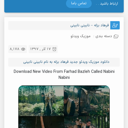
تماس باما
ارتباط باشید . .
فرهاد بزله – نابینی نابینی
دسته بندی :
موزیک ویدئو
17 آذر , 1397
8,178
دانلود موزیک ویدئو جدید فرهاد بزله به نام نابینی نابینی
Download New Video From Farhad Bazleh Called Nabini
Nabini