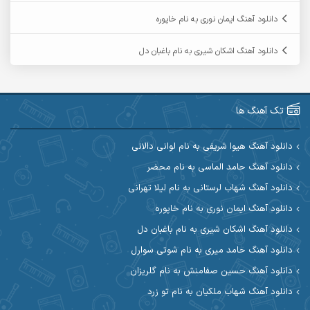
آرمین حشمتی
آرمین سبزواری
دانلود آهنگ ایمان نوری به نام خاپوره
آرمین گراوندی
آرمین مرشدی
دانلود آهنگ اشکان شیری به نام باغبان دل
آریا اسماعیلی
آریاس جوان
آرین صیادی
آرین طاهری
تک آهنگ ها
آرین مریدی
آکوان
دانلود آهنگ هیوا شریفی به نام لوانی دالانی
دانلود آهنگ حامد الماسی به نام محضر
آوات بوکانی
آوات یگانه
دانلود آهنگ شهاب لرستانی به نام لیلا تهرانی
آیت احمدنژاد
آیهان
دانلود آهنگ ایمان نوری به نام خاپوره
دانلود آهنگ اشکان شیری به نام باغبان دل
ابراهیم شمس
ابوالحسن جاویدان
دانلود آهنگ حامد میری به نام شوتی سوارل
ابی حسینی
احسان آزادی
دانلود آهنگ حسین صفامنش به نام گلریزان
دانلود آهنگ شهاب ملکیان به نام تو زرد
احسان آیینفر
احسان اصغری