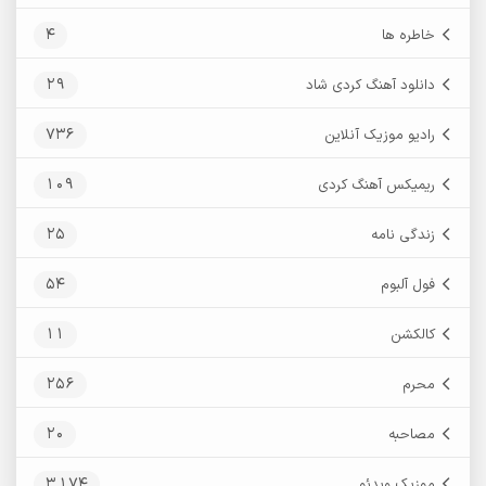
4
خاطره ها
29
دانلود آهنگ کردی شاد
736
رادیو موزیک آنلاین
109
ریمیکس آهنگ کردی
25
زندگی نامه
54
فول آلبوم
11
کالکشن
256
محرم
20
مصاحبه
3,174
موزیک ویدئو