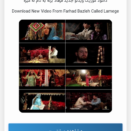
دانلود موزیک ویدئو جدید فرهاد بزله به نام له میژه
Download New Video From Farhad Bazleh Called Lamege