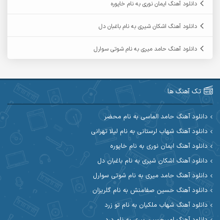
دانلود آهنگ ایمان نوری به نام خاپوره
آرمین حشمتی
آرمین سبزواری
دانلود آهنگ اشکان شیری به نام باغبان دل
آرمین گراوندی
آرمین مرشدی
دانلود آهنگ حامد میری به نام شوتی سوارل
آریا اسماعیلی
آریاس جوان
آرین صیادی
آرین طاهری
تک آهنگ ها
آرین مریدی
آکوان
دانلود آهنگ حامد الماسی به نام محضر
دانلود آهنگ شهاب لرستانی به نام لیلا تهرانی
آوات بوکانی
آوات یگانه
دانلود آهنگ ایمان نوری به نام خاپوره
آیت احمدنژاد
آیهان
دانلود آهنگ اشکان شیری به نام باغبان دل
دانلود آهنگ حامد میری به نام شوتی سوارل
ابراهیم شمس
ابوالحسن جاویدان
دانلود آهنگ حسین صفامنش به نام گلریزان
ابی حسینی
احسان آزادی
دانلود آهنگ شهاب ملکیان به نام تو زرد
دانلود آهنگ امیرحسین پیری به نام درد