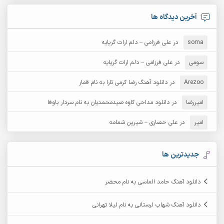
آرش امامی
آرش پایایی
آخرین دیدگاه ها
آرش دی جی 2
آرش زین الدینی
soma
در
علی فرزامی – دلم ارات گریایه
آرش عثمان
آرش غریب
سومی
در
علی فرزامی – دلم ارات گریایه
Arezoo
آرش مبهم
در
دانلود آهنگ رضا کرمی تارا به نام قمار
آرش مستشیری
امیررضا
در
دانلود مداحی کاوه صیدمحمدیان به نام سردار باوفا
آرش مهرابی
آرش نظری
امیر
در
علی حصاری – شیرین شمامه
آرشام
آرکا
آرکاداش
آرمان بیرانوند
جدیدترین ها
آرمان دی ال
آرمان عثمانی
دانلود آهنگ حامد الماسی به نام محضر
آرمان فرامرزی
آرمان نظری
دانلود آهنگ شهاب لرستانی به نام لیلا تهرانی
آرمین ابدالی
آرمین برمایه