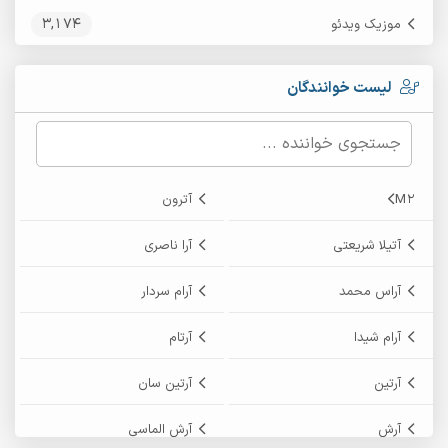
3,174
موزیک ویدئو
لیست خوانندگان
M2
آترون
آتیلا شریعتی
آرا ناصری
آراس محمد
آرام سردار
آرام شیدا
آرتام
آرتین
آرتین سان
آرش
آرش الماسی