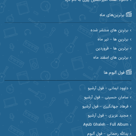
احسان آیینفر
احسان اصغری
برترین‌های ماه
احسان امیدوار
احسان ایوتوندی
احسان حیدری
احسان دریادل
برترین های منتشر شده
برترین ها – تیر ماه
احسان رمضانی
احسان علیانی
برترین ها – فروردین
احسان کریمی
برترین های اسفند ماه
احسان کمری
احسان مرادیان
احمد اسلامی
فول آلبوم ها
احمد بیرانوند
احمد رستمی
داوود ایمانی – فول آرشیو
سامان حسینی – فول آرشیو
احمد صحراییان
احمد مرادیان
فرهاد جهانگیری – فول آرشیو
احمد نازدار
احمد نوریان
مجید عزیزی – فول آرشیو
Ayub Ghaleh – Full Album
احمدرضا امرایی
ادریس
یدالله رحمانی – فول آلبوم