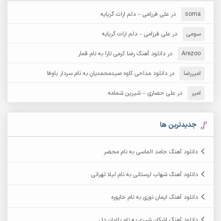
آرش دی جی 2
آرش زین الدینی
soma
در
علی فرزامی – دلم ارات گریایه
آرش عثمان
آرش غریب
سومی
در
علی فرزامی – دلم ارات گریایه
Arezoo
آرش مبهم
در
دانلود آهنگ رضا کرمی تارا به نام قمار
آرش مستشیری
امیررضا
در
دانلود مداحی کاوه صیدمحمدیان به نام سردار باوفا
آرش مهرابی
آرش نظری
امیر
در
علی حصاری – شیرین شمامه
آرشام
آرکا
آرکاداش
آرمان بیرانوند
جدیدترین ها
آرمان دی ال
آرمان عثمانی
دانلود آهنگ حامد الماسی به نام محضر
آرمان فرامرزی
آرمان نظری
دانلود آهنگ شهاب لرستانی به نام لیلا تهرانی
آرمین ابدالی
آرمین برمایه
دانلود آهنگ ایمان نوری به نام خاپوره
آرمین حشمتی
آرمین سبزواری
دانلود آهنگ اشکان شیری به نام باغبان دل