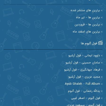
احسان حیدری
احسان دریادل
برترین های منتشر شده
برترین ها – تیر ماه
احسان رمضانی
احسان علیانی
برترین ها – فروردین
احسان کریمی
برترین های اسفند ماه
احسان کمری
احسان مرادیان
احمد اسلامی
فول آلبوم ها
احمد بیرانوند
احمد رستمی
داوود ایمانی – فول آرشیو
سامان حسینی – فول آرشیو
احمد صحراییان
احمد مرادیان
فرهاد جهانگیری – فول آرشیو
احمد نازدار
احمد نوریان
مجید عزیزی – فول آرشیو
Ayub Ghaleh – Full Album
احمدرضا امرایی
ادریس
یدالله رحمانی – فول آلبوم
ارسلان منصوری
ارسی بند
فول آلبوم – اصغر غیبی
فول آلبوم – مسعود عزیزی