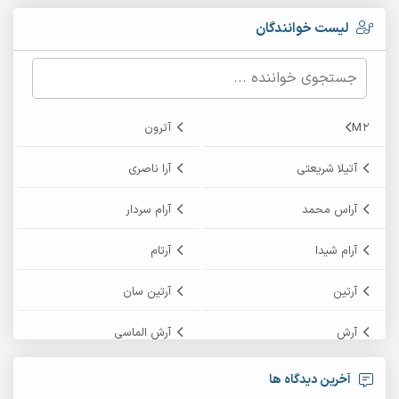
لیست خوانندگان
M2
آترون
آتیلا شریعتی
آرا ناصری
آراس محمد
آرام سردار
آرام شیدا
آرتام
آرتین
آرتین سان
آرش
آرش الماسی
آرش امامی
آرش پایایی
آخرین دیدگاه ها