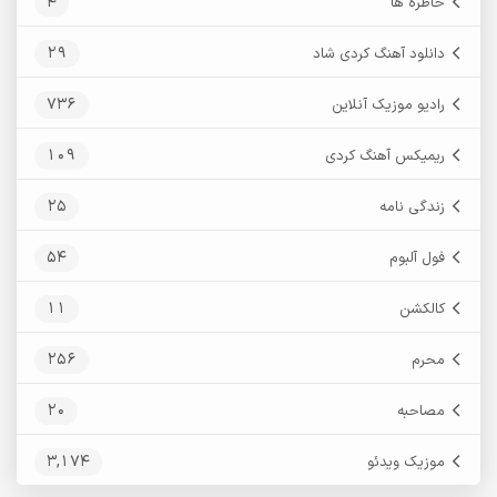
4
خاطره ها
29
دانلود آهنگ کردی شاد
736
رادیو موزیک آنلاین
109
ریمیکس آهنگ کردی
25
زندگی نامه
54
فول آلبوم
11
کالکشن
256
محرم
20
مصاحبه
3,174
موزیک ویدئو