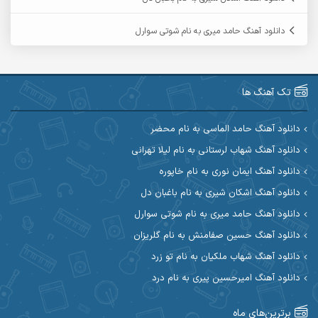
آرمین گراوندی
آرمین مرشدی
دانلود آهنگ حامد میری به نام شوتی سوارل
آریا اسماعیلی
آریاس جوان
آرین صیادی
آرین طاهری
تک آهنگ ها
آرین مریدی
آکوان
دانلود آهنگ حامد الماسی به نام محضر
دانلود آهنگ شهاب لرستانی به نام لیلا تهرانی
آوات بوکانی
آوات یگانه
دانلود آهنگ ایمان نوری به نام خاپوره
آیت احمدنژاد
آیهان
دانلود آهنگ اشکان شیری به نام باغبان دل
دانلود آهنگ حامد میری به نام شوتی سوارل
ابراهیم شمس
ابوالحسن جاویدان
دانلود آهنگ حسین صفامنش به نام گلریزان
ابی حسینی
احسان آزادی
دانلود آهنگ شهاب ملکیان به نام تو زرد
دانلود آهنگ امیرحسین پیری به نام درد
احسان آیینفر
احسان اصغری
برترین‌های ماه
احسان امیدوار
احسان ایوتوندی