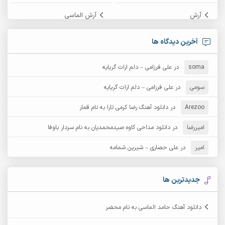
آرش
آرش الماسی
آرش امامی
آرش پایایی
آخرین دیدگاه ها
آرش دی جی 2
آرش زین الدینی
soma
در
علی فرزامی – دلم ارات گریایه
آرش عثمان
آرش غریب
سومی
در
علی فرزامی – دلم ارات گریایه
Arezoo
آرش مبهم
در
دانلود آهنگ رضا کرمی تارا به نام قمار
آرش مستشیری
امیررضا
در
دانلود مداحی کاوه صیدمحمدیان به نام سردار باوفا
آرش مهرابی
آرش نظری
امیر
در
علی حصاری – شیرین شمامه
آرشام
آرکا
آرکاداش
آرمان بیرانوند
جدیدترین ها
آرمان دی ال
آرمان عثمانی
دانلود آهنگ حامد الماسی به نام محضر
آرمان فرامرزی
آرمان نظری