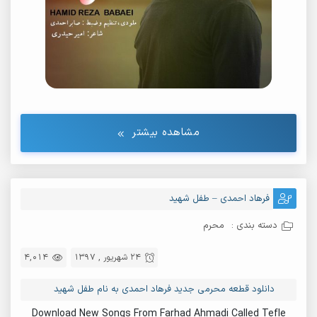
مشاهده بیشتر
فرهاد احمدی – طفل شهید
دسته بندی :
محرم
24 شهریور , 1397
4,014
دانلود قطعه محرمی جدید فرهاد احمدی به نام طفل شهید
Download New Songs From Farhad Ahmadi Called Tefle