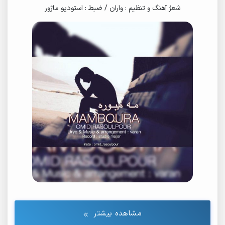
شعرُ آهنگ و تنظیم : واران / ضبط : استودیو ماژور
مشاهده بیشتر