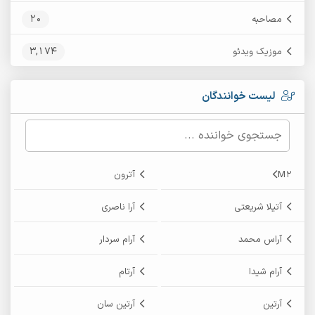
20
مصاحبه
3,174
موزیک ویدئو
لیست خوانندگان
M2
آترون
آتیلا شریعتی
آرا ناصری
آراس محمد
آرام سردار
آرام شیدا
آرتام
آرتین
آرتین سان