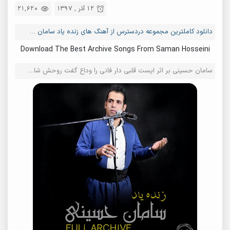
12 آذر , 1397
21,620
دانلود کاملترین مجموعه دردسترس از آهنگ های زنده یاد سامان حسینی
Download The Best Archive Songs From Saman Hosseini
سامان حسینی بر اثر ایست قلبی دار فانی را وداع گفت روحش شاد و یادش گرامی