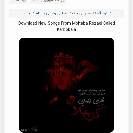
25 شهریور , 1397
4,853
دانلود قطعه محرمی جدید مجتبی رضایی به نام کرببلا
Download New Songs From Mojtaba Rezaei Called
Karbobala