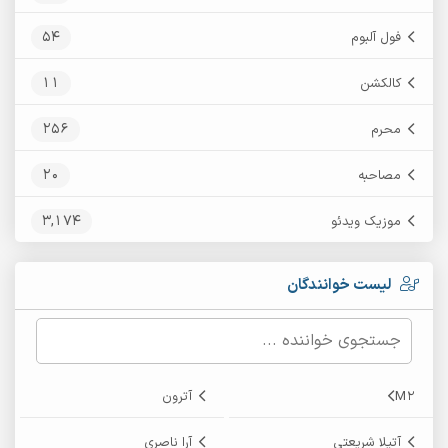
54
فول آلبوم
11
کالکشن
256
محرم
20
مصاحبه
3,174
موزیک ویدئو
لیست خوانندگان
M2
آترون
آتیلا شریعتی
آرا ناصری