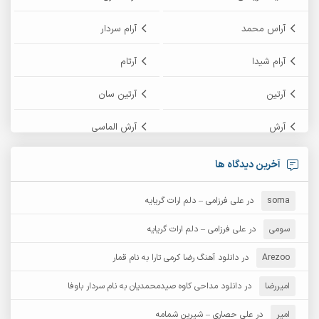
آراس محمد
آرام سردار
آرام شیدا
آرتام
آرتین
آرتین سان
آرش
آرش الماسی
آرش امامی
آرش پایایی
آخرین دیدگاه ها
آرش دی جی 2
آرش زین الدینی
soma
در
علی فرزامی – دلم ارات گریایه
آرش عثمان
آرش غریب
سومی
در
علی فرزامی – دلم ارات گریایه
Arezoo
آرش مبهم
در
دانلود آهنگ رضا کرمی تارا به نام قمار
آرش مستشیری
امیررضا
در
دانلود مداحی کاوه صیدمحمدیان به نام سردار باوفا
آرش مهرابی
آرش نظری
امیر
در
علی حصاری – شیرین شمامه