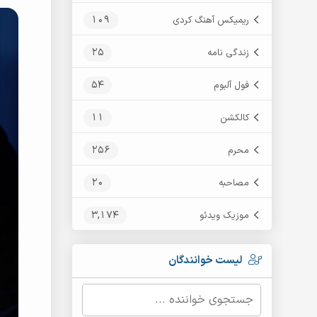
109
ریمیکس آهنگ کردی
25
زندگی نامه
54
فول آلبوم
11
کالکشن
256
محرم
20
مصاحبه
3,174
موزیک ویدئو
لیست خوانندگان