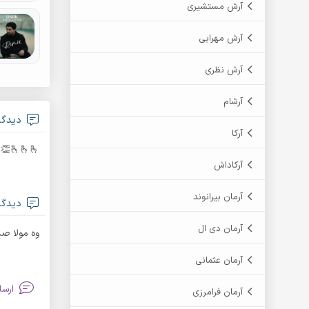
آرش مستشیری
آرش مهرابی
آرش نظری
آرشام
دیدگاه m
آرکا
🫰🫰🫰👏👏👏👏👍👍💥🤠♥️🖤
آرکاداش
آرمان بیرانوند
دیدگاه m
آرمان دی ال
وه مولا صد
آرمان عثمانی
ارسا
آرمان فرامرزی