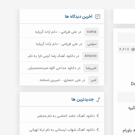
آخرین دیدگاه ها
soma
در
علی فرزامی – دلم ارات گریایه
سومی
در
علی فرزامی – دلم ارات گریایه
6,618
Arezoo
در
دانلود آهنگ رضا کرمی تارا به نام قمار
امیررضا
در
دانلود مداحی کاوه صیدمحمدیان به نام سردار باوفا
امیر
در
علی حصاری – شیرین شمامه
D
جدیدترین ها
یره
دانلود آهنگ حامد الماسی به نام محضر
باورام
دانلود آهنگ شهاب لرستانی به نام لیلا تهرانی