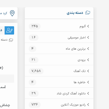
دسته بندی
کرد م
245
آلبوم
دا
16
اخبار موسیقی
دسته ب
4
برترین های ماه
21
بزودی
e)
7,658
تک آهنگ
4
خاطره ها
آسما
29
دانلود آهنگ کردی شاد
736
رادیو موزیک آنلاین
چشاش شد