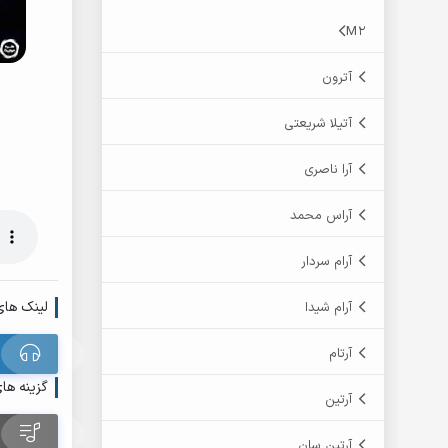
M2
آترون
آتیلا شریعتی
آرا ناصری
آراس محمد
آرام سردار
لینک های
آرام شیدا
آرتام
گزینه ها
آرتین
آرتین سان