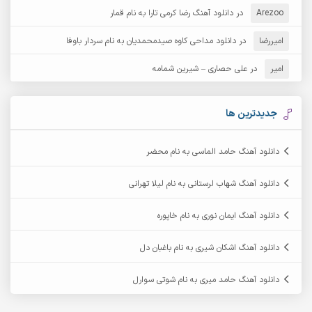
Arezoo
آرش مبهم
در
دانلود آهنگ رضا کرمی تارا به نام قمار
آرش مستشیری
امیررضا
در
دانلود مداحی کاوه صیدمحمدیان به نام سردار باوفا
آرش مهرابی
آرش نظری
امیر
در
علی حصاری – شیرین شمامه
آرشام
آرکا
آرکاداش
آرمان بیرانوند
جدیدترین ها
آرمان دی ال
آرمان عثمانی
دانلود آهنگ حامد الماسی به نام محضر
آرمان فرامرزی
آرمان نظری
دانلود آهنگ شهاب لرستانی به نام لیلا تهرانی
آرمین ابدالی
آرمین برمایه
دانلود آهنگ ایمان نوری به نام خاپوره
آرمین حشمتی
آرمین سبزواری
دانلود آهنگ اشکان شیری به نام باغبان دل
آرمین گراوندی
آرمین مرشدی
دانلود آهنگ حامد میری به نام شوتی سوارل
آریا اسماعیلی
آریاس جوان