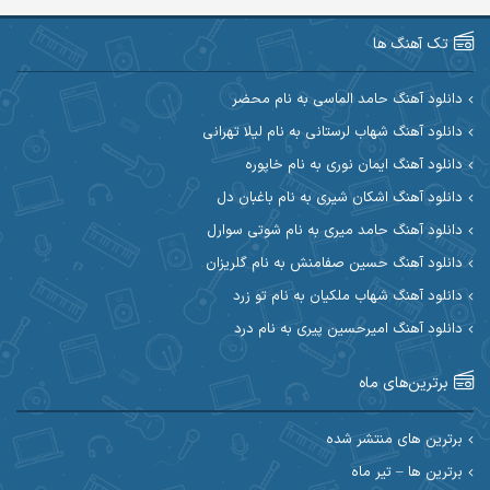
آرین صیادی
آرین طاهری
تک آهنگ ها
آرین مریدی
آکوان
دانلود آهنگ حامد الماسی به نام محضر
دانلود آهنگ شهاب لرستانی به نام لیلا تهرانی
آوات بوکانی
آوات یگانه
دانلود آهنگ ایمان نوری به نام خاپوره
آیت احمدنژاد
آیهان
دانلود آهنگ اشکان شیری به نام باغبان دل
دانلود آهنگ حامد میری به نام شوتی سوارل
ابراهیم شمس
ابوالحسن جاویدان
دانلود آهنگ حسین صفامنش به نام گلریزان
ابی حسینی
احسان آزادی
دانلود آهنگ شهاب ملکیان به نام تو زرد
دانلود آهنگ امیرحسین پیری به نام درد
احسان آیینفر
احسان اصغری
برترین‌های ماه
احسان امیدوار
احسان ایوتوندی
احسان حیدری
احسان دریادل
برترین های منتشر شده
برترین ها – تیر ماه
احسان رمضانی
احسان علیانی