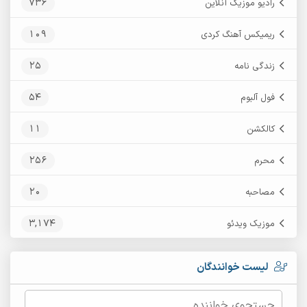
736
رادیو موزیک آنلاین
109
ریمیکس آهنگ کردی
25
زندگی نامه
54
فول آلبوم
11
کالکشن
256
محرم
20
مصاحبه
3,174
موزیک ویدئو
لیست خوانندگان