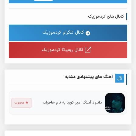
وگرد ای درده سازش محاله / اگر نفس تیای وروی اجباره
کانال های کردموزیک
دسد وناو دس دیمو حالم خراو بی / یجوری جا خواردم هنوز دسیلم لرزی
اشک چویلم پاک بکن بوشن تمام بی / وی کابوس هیزم بین بوشن یه خاو
کانال تلگرام کردموزیک
بی
کانال روبیکا کردموزیک
آهنگ های پیشنهادی مشابه
دانلود آهنگ امیر کورد به نام خاطرات
🔥 محبوب