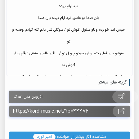
نید ارام بیده
بان صدا تو عاشق نید ارام بیده بان صدا
حبس ابد خواردم وناو سلول آغوش تو / سوگلی شار دلم کله گیانم وصله و
تو
هرشو هی قفلی کتم وبان هردو چویل تو / ساقی عالمی عشقی غرقم وناو
آغوش تو
شیطان مال وناو چویل تو دریدن / هر جا چم چویلد حکم جلبم گریدن
گزینه های بیشتر
گل سرخ لبد حکم شراو دریدن / هرجا چم چویلد حکم جلبم گریدن
افزودن متن آهنگ
هرکسی نیزانی تو زانی چمه / راحت و سری چوی دل کنی ومه
زندگیم بوده نزر تماشام بکه / چویلم اشکیو خوینه ماتمه
روزیل مه پر غمه، شویل وه یادت چوده سر / هاوارم تا فلک چیه ولی تو
خود کردیده کر
مشاهده آثار بیشتر از خواننده
امیر کورد