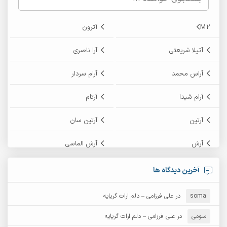
M2
آترون
آتیلا شریعتی
آرا ناصری
آراس محمد
آرام سردار
آرام شیدا
آرتام
آرتین
آرتین سان
آرش
آرش الماسی
آرش امامی
آرش پایایی
آخرین دیدگاه ها
آرش دی جی 2
آرش زین الدینی
soma
در
علی فرزامی – دلم ارات گریایه
آرش عثمان
آرش غریب
سومی
در
علی فرزامی – دلم ارات گریایه