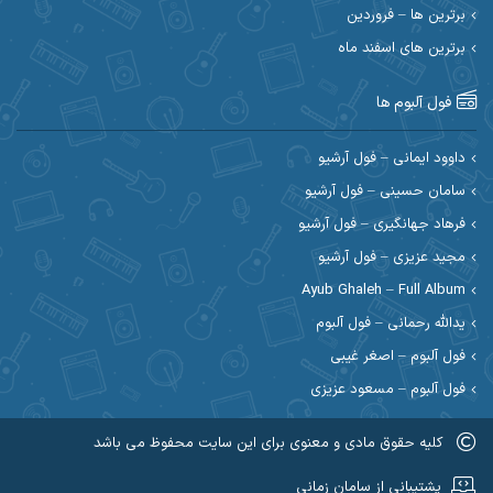
برترین ها – فروردین
احسان کریمی
برترین های اسفند ماه
احسان کمری
احسان مرادیان
احمد اسلامی
فول آلبوم ها
احمد بیرانوند
احمد رستمی
داوود ایمانی – فول آرشیو
سامان حسینی – فول آرشیو
احمد صحراییان
احمد مرادیان
فرهاد جهانگیری – فول آرشیو
احمد نازدار
احمد نوریان
مجید عزیزی – فول آرشیو
Ayub Ghaleh – Full Album
احمدرضا امرایی
ادریس
یدالله رحمانی – فول آلبوم
ارسلان منصوری
ارسی بند
فول آلبوم – اصغر غیبی
فول آلبوم – مسعود عزیزی
اسماعیل منتی
اسی ظهرابی
کلیه حقوق مادی و معنوی برای این سایت محفوظ می باشد
اشکان ابرناک
اشکان فتحی
عضویت در کانال روبیکا کردموزیک
پشتیبانی از سامان زمانی