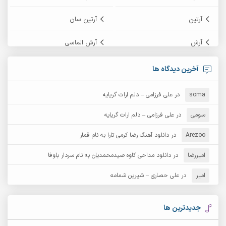
آرتین
آرتین سان
آرش
آرش الماسی
آرش امامی
آرش پایایی
آخرین دیدگاه ها
آرش دی جی 2
آرش زین الدینی
soma
در
علی فرزامی – دلم ارات گریایه
آرش عثمان
آرش غریب
سومی
در
علی فرزامی – دلم ارات گریایه
Arezoo
آرش مبهم
در
دانلود آهنگ رضا کرمی تارا به نام قمار
آرش مستشیری
امیررضا
در
دانلود مداحی کاوه صیدمحمدیان به نام سردار باوفا
آرش مهرابی
آرش نظری
امیر
در
علی حصاری – شیرین شمامه
آرشام
آرکا
آرکاداش
آرمان بیرانوند
جدیدترین ها