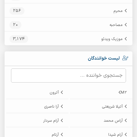
256
محرم
20
مصاحبه
3,174
موزیک ویدئو
لیست خوانندگان
M2
آترون
آتیلا شریعتی
آرا ناصری
آراس محمد
آرام سردار
آرام شیدا
آرتام