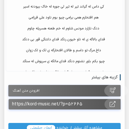
کی داس له گیاند تیر له تیر لی جوره له خاک بیودنه اسیر
هم افتخارم همی برامی چیو بوم ناود علی فرزامی
دنگ نازارد مونس شاوم له خم طعنه هسریله چاوم
فدای بالاگه ی له ناو خیون رنگد فدای دلتنگی قور بی دنگد
داخ مرگ تو داسم و طالان افتخارگه ی لک و لک زوان
چیو بکم باور نشنوم دنگد فدای مالگه ی سرپوش له سنگد
شون چن گوله دریدن له گیان دالگد و نذرد شیر لک زوان
گزینه های بیشتر
افزودن متن آهنگ
مشاهده آثار بیشتر از خواننده
ایمان حشمتی