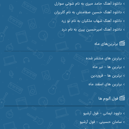
دانلود آهنگ حامد میری به نام شوتی سوارل
ابراهیم شمس
ابوالحسن جاویدان
دانلود آهنگ حسین صفامنش به نام گلریزان
ابی حسینی
احسان آزادی
دانلود آهنگ شهاب ملکیان به نام تو زرد
دانلود آهنگ امیرحسین پیری به نام درد
احسان آیینفر
احسان اصغری
برترین‌های ماه
احسان امیدوار
احسان ایوتوندی
احسان حیدری
احسان دریادل
برترین های منتشر شده
برترین ها – تیر ماه
احسان رمضانی
احسان علیانی
برترین ها – فروردین
احسان کریمی
برترین های اسفند ماه
احسان کمری
احسان مرادیان
احمد اسلامی
فول آلبوم ها
احمد بیرانوند
احمد رستمی
داوود ایمانی – فول آرشیو
سامان حسینی – فول آرشیو
احمد صحراییان
احمد مرادیان