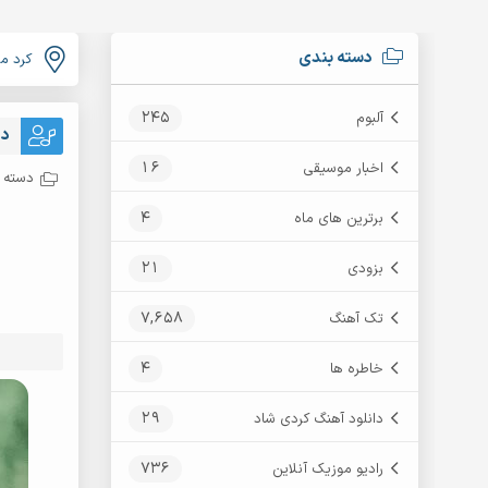
دسته بندی
کرد م
245
آلبوم
دا
16
اخبار موسیقی
دسته ب
4
برترین های ماه
21
بزودی
7,658
تک آهنگ
4
خاطره ها
29
دانلود آهنگ کردی شاد
736
رادیو موزیک آنلاین