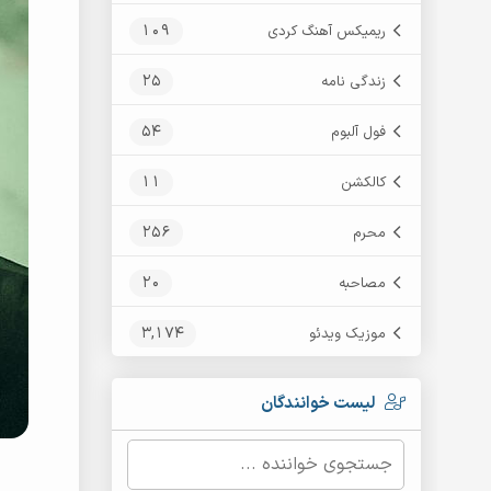
109
ریمیکس آهنگ کردی
25
زندگی نامه
54
فول آلبوم
11
کالکشن
256
محرم
20
مصاحبه
3,174
موزیک ویدئو
لیست خوانندگان