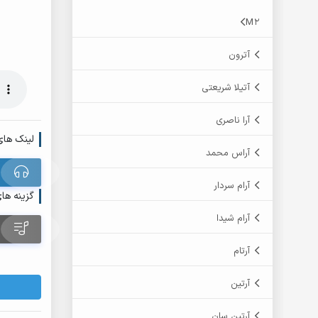
M2
آترون
آتیلا شریعتی
آرا ناصری
لینک های
آراس محمد
آرام سردار
گزینه ها
آرام شیدا
آرتام
آرتین
آرتین سان