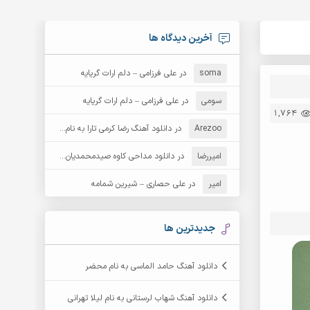
آخرین دیدگاه ها
soma
در
علی فرزامی – دلم ارات گریایه
سومی
در
علی فرزامی – دلم ارات گریایه
1,764
Arezoo
در
دانلود آهنگ رضا کرمی تارا به نام قمار
امیررضا
در
دانلود مداحی کاوه صیدمحمدیان به نام سردار باوفا
امیر
در
علی حصاری – شیرین شمامه
جدیدترین ها
دانلود آهنگ حامد الماسی به نام محضر
دانلود آهنگ شهاب لرستانی به نام لیلا تهرانی