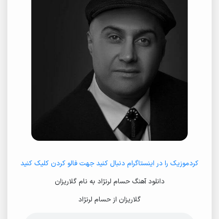
کردموزیک را در اینستاگرام دنبال کنید جهت فالو کردن کلیک کنید
دانلود آهنگ حسام لرنژاد به نام گلاریزان
گلاریزان از حسام لرنژاد