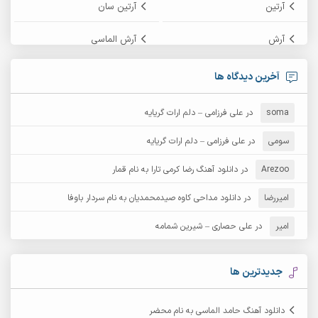
آرتین
آرتین سان
آرش
آرش الماسی
آرش امامی
آرش پایایی
آخرین دیدگاه ها
آرش دی جی 2
آرش زین الدینی
soma
در
علی فرزامی – دلم ارات گریایه
آرش عثمان
آرش غریب
سومی
در
علی فرزامی – دلم ارات گریایه
Arezoo
آرش مبهم
در
دانلود آهنگ رضا کرمی تارا به نام قمار
آرش مستشیری
امیررضا
در
دانلود مداحی کاوه صیدمحمدیان به نام سردار باوفا
آرش مهرابی
آرش نظری
امیر
در
علی حصاری – شیرین شمامه
آرشام
آرکا
آرکاداش
آرمان بیرانوند
جدیدترین ها
آرمان دی ال
آرمان عثمانی
دانلود آهنگ حامد الماسی به نام محضر