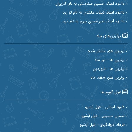
دانلود آهنگ حسین صفامنش به نام گلریزان
ابی حسینی
احسان آزادی
دانلود آهنگ شهاب ملکیان به نام تو زرد
دانلود آهنگ امیرحسین پیری به نام درد
احسان آیینفر
احسان اصغری
برترین‌های ماه
احسان امیدوار
احسان ایوتوندی
احسان حیدری
احسان دریادل
برترین های منتشر شده
برترین ها – تیر ماه
احسان رمضانی
احسان علیانی
برترین ها – فروردین
احسان کریمی
برترین های اسفند ماه
احسان کمری
احسان مرادیان
احمد اسلامی
فول آلبوم ها
احمد بیرانوند
احمد رستمی
داوود ایمانی – فول آرشیو
سامان حسینی – فول آرشیو
احمد صحراییان
احمد مرادیان
فرهاد جهانگیری – فول آرشیو
احمد نازدار
احمد نوریان