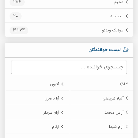
256
محرم
20
مصاحبه
3,174
موزیک ویدئو
لیست خوانندگان
M2
آترون
آتیلا شریعتی
آرا ناصری
آراس محمد
آرام سردار
آرام شیدا
آرتام