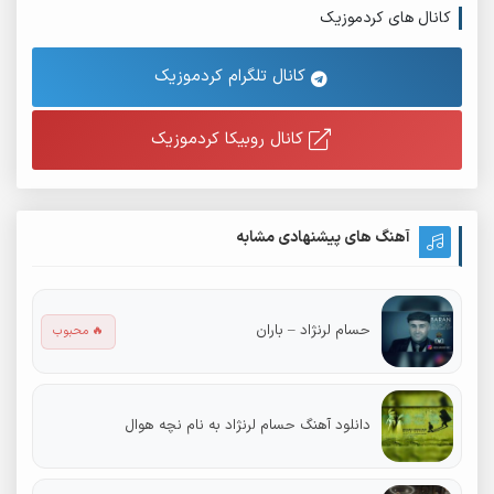
کانال های کردموزیک
کانال تلگرام کردموزیک
کانال روبیکا کردموزیک
آهنگ های پیشنهادی مشابه
حسام لرنژاد – باران
🔥 محبوب
دانلود آهنگ حسام لرنژاد به نام نچه هوال