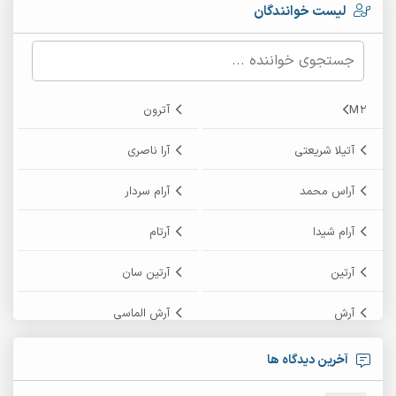
لیست خوانندگان
M2
آترون
آتیلا شریعتی
آرا ناصری
آراس محمد
آرام سردار
آرام شیدا
آرتام
آرتین
آرتین سان
آرش
آرش الماسی
آرش امامی
آرش پایایی
آخرین دیدگاه ها
آرش دی جی 2
آرش زین الدینی