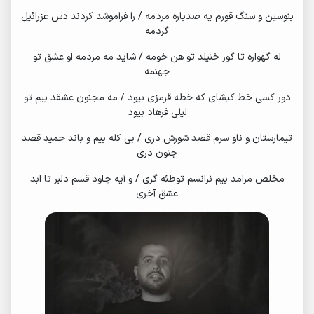
بنوسین و سنگ قورم یه صدباره مردمه / را فراموشد کردند دس عزرائیل
گردمه
له گهواره تا گور خنیلد تو هن خومه / شاید مه مردمه او عشق تو
جهنمه
دور کسی خط کیشای که خطه قرمزی بیود / مه مجنون عشقد بیم تو
لیلی فرهاد بیود
تیمارستان و ناو سرم قصد شورش دری / بی کله بیم و باند حمید قصد
جنون دری
مخلص مرامد بیم نزانسم توطئه گری / و آیه چاود قسم دلبر تا ابد
عشق آخری