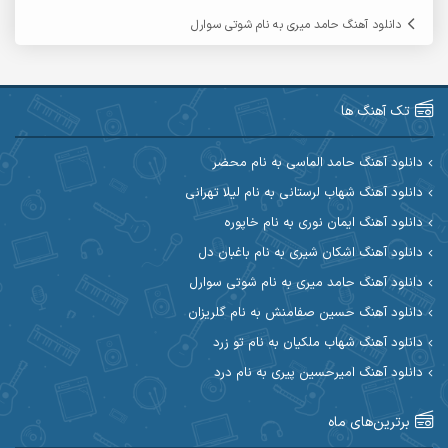
آرمین گراوندی
آرمین مرشدی
دانلود آهنگ حامد میری به نام شوتی سوارل
آریا اسماعیلی
آریاس جوان
آرین صیادی
آرین طاهری
تک آهنگ ها
آرین مریدی
آکوان
دانلود آهنگ حامد الماسی به نام محضر
دانلود آهنگ شهاب لرستانی به نام لیلا تهرانی
آوات بوکانی
آوات یگانه
دانلود آهنگ ایمان نوری به نام خاپوره
آیت احمدنژاد
آیهان
دانلود آهنگ اشکان شیری به نام باغبان دل
دانلود آهنگ حامد میری به نام شوتی سوارل
ابراهیم شمس
ابوالحسن جاویدان
دانلود آهنگ حسین صفامنش به نام گلریزان
ابی حسینی
احسان آزادی
دانلود آهنگ شهاب ملکیان به نام تو زرد
دانلود آهنگ امیرحسین پیری به نام درد
احسان آیینفر
احسان اصغری
برترین‌های ماه
احسان امیدوار
احسان ایوتوندی