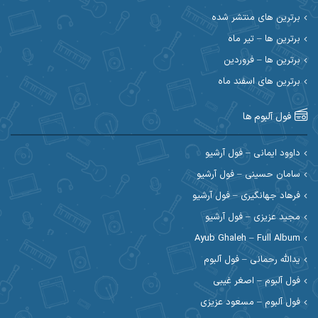
احسان حیدری
احسان دریادل
برترین های منتشر شده
برترین ها – تیر ماه
احسان رمضانی
احسان علیانی
برترین ها – فروردین
احسان کریمی
برترین های اسفند ماه
احسان کمری
احسان مرادیان
احمد اسلامی
فول آلبوم ها
احمد بیرانوند
احمد رستمی
داوود ایمانی – فول آرشیو
سامان حسینی – فول آرشیو
احمد صحراییان
احمد مرادیان
فرهاد جهانگیری – فول آرشیو
احمد نازدار
احمد نوریان
مجید عزیزی – فول آرشیو
Ayub Ghaleh – Full Album
احمدرضا امرایی
ادریس
یدالله رحمانی – فول آلبوم
ارسلان منصوری
ارسی بند
فول آلبوم – اصغر غیبی
فول آلبوم – مسعود عزیزی
اسماعیل منتی
اسی ظهرابی