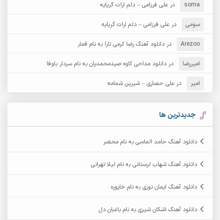
soma
در
علی فرزامی – دلم ارات گریایه
آرش عثمان
آرش غریب
سومی
در
علی فرزامی – دلم ارات گریایه
Arezoo
آرش مبهم
در
دانلود آهنگ رضا کرمی تارا به نام قمار
آرش مستشیری
امیررضا
در
دانلود مداحی کاوه صیدمحمدیان به نام سردار باوفا
آرش مهرابی
آرش نظری
امیر
در
علی حصاری – شیرین شمامه
آرشام
آرکا
آرکاداش
آرمان بیرانوند
جدیدترین ها
آرمان دی ال
آرمان عثمانی
دانلود آهنگ حامد الماسی به نام محضر
آرمان فرامرزی
آرمان نظری
دانلود آهنگ شهاب لرستانی به نام لیلا تهرانی
آرمین ابدالی
آرمین برمایه
دانلود آهنگ ایمان نوری به نام خاپوره
آرمین حشمتی
آرمین سبزواری
دانلود آهنگ اشکان شیری به نام باغبان دل