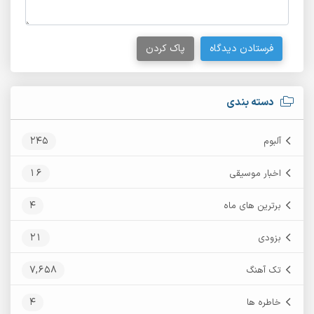
فرستادن دیدگاه
پاک کردن
دسته بندی
245
آلبوم
16
اخبار موسیقی
4
برترین های ماه
21
بزودی
7,658
تک آهنگ
4
خاطره ها