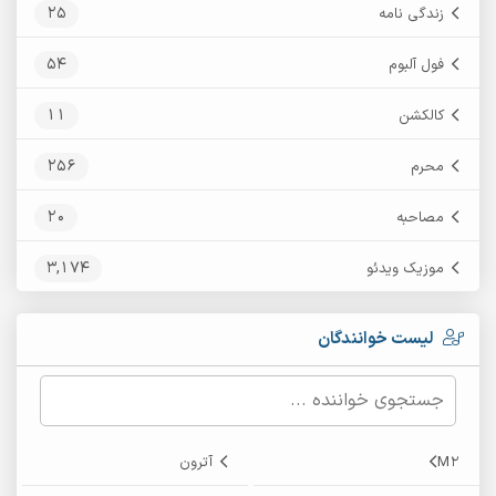
25
زندگی نامه
54
فول آلبوم
11
کالکشن
256
محرم
20
مصاحبه
3,174
موزیک ویدئو
لیست خوانندگان
M2
آترون