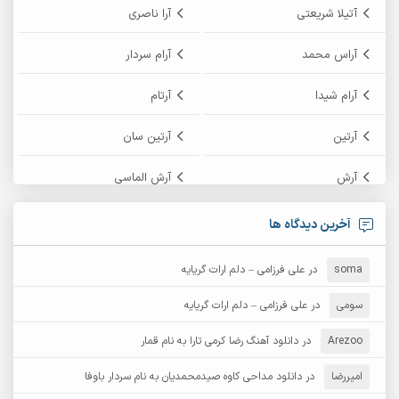
آتیلا شریعتی
آرا ناصری
آراس محمد
آرام سردار
آرام شیدا
آرتام
آرتین
آرتین سان
آرش
آرش الماسی
آرش امامی
آرش پایایی
آخرین دیدگاه ها
آرش دی جی 2
آرش زین الدینی
soma
در
علی فرزامی – دلم ارات گریایه
آرش عثمان
آرش غریب
سومی
در
علی فرزامی – دلم ارات گریایه
Arezoo
آرش مبهم
در
دانلود آهنگ رضا کرمی تارا به نام قمار
آرش مستشیری
امیررضا
در
دانلود مداحی کاوه صیدمحمدیان به نام سردار باوفا
آرش مهرابی
آرش نظری