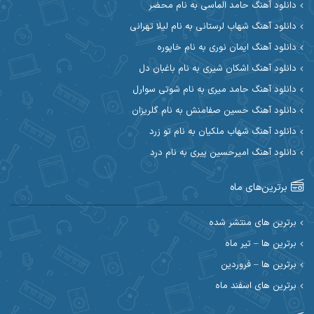
دانلود آهنگ حامد الماسی به نام محضر
دانلود آهنگ شهاب لرستانی به نام لیلا تهرانی
آوات بوکانی
آوات یگانه
دانلود آهنگ ایمان نوری به نام خاپوره
آیت احمدنژاد
آیهان
دانلود آهنگ اشکان شیری به نام باغبان دل
دانلود آهنگ حامد میری به نام شوتی سوارل
ابراهیم شمس
ابوالحسن جاویدان
دانلود آهنگ حسین صفامنش به نام گلریزان
ابی حسینی
احسان آزادی
دانلود آهنگ شهاب ملکیان به نام تو زرد
دانلود آهنگ امیرحسین پیری به نام درد
احسان آیینفر
احسان اصغری
برترین‌های ماه
احسان امیدوار
احسان ایوتوندی
احسان حیدری
احسان دریادل
برترین های منتشر شده
برترین ها – تیر ماه
احسان رمضانی
احسان علیانی
برترین ها – فروردین
احسان کریمی
برترین های اسفند ماه
احسان کمری