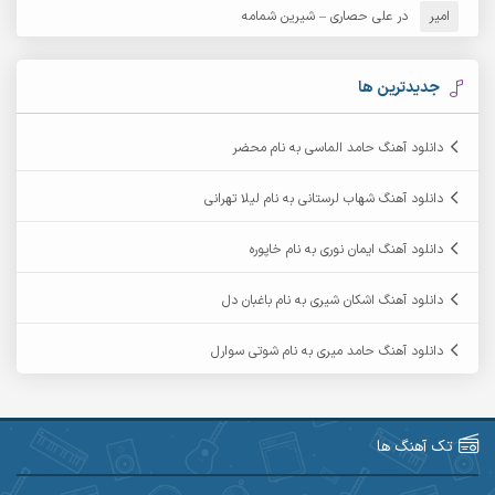
امیر
در
علی حصاری – شیرین شمامه
آرشام
آرکا
آرکاداش
آرمان بیرانوند
جدیدترین ها
آرمان دی ال
آرمان عثمانی
دانلود آهنگ حامد الماسی به نام محضر
آرمان فرامرزی
آرمان نظری
دانلود آهنگ شهاب لرستانی به نام لیلا تهرانی
آرمین ابدالی
آرمین برمایه
دانلود آهنگ ایمان نوری به نام خاپوره
آرمین حشمتی
آرمین سبزواری
دانلود آهنگ اشکان شیری به نام باغبان دل
آرمین گراوندی
آرمین مرشدی
دانلود آهنگ حامد میری به نام شوتی سوارل
آریا اسماعیلی
آریاس جوان
آرین صیادی
آرین طاهری
تک آهنگ ها
آرین مریدی
آکوان